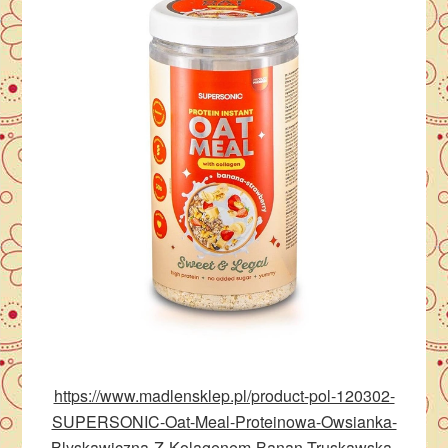
https://www.madlensklep.pl/product-pol-120302-
SUPERSONIC-Oat-Meal-Proteinowa-Owsianka-
Blyskawiczna-Z-Kolagenem-Banan-Truskawska-