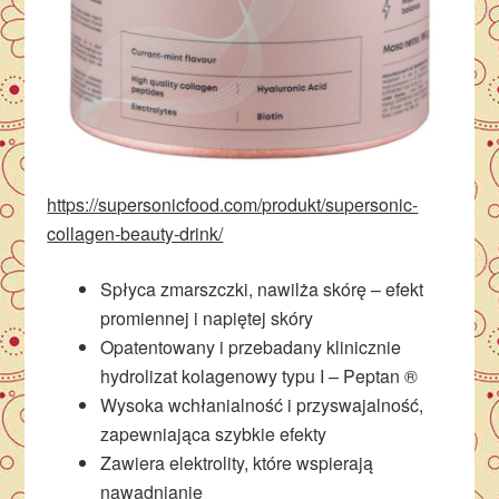
https://supersonicfood.com/produkt/supersonic-
collagen-beauty-drink/
Spłyca zmarszczki, nawilża
skórę
– efekt
promiennej i napiętej skóry
Opatentowany i przebadany klinicznie
hydrolizat kolagenowy typu I – Peptan ®
Wysoka wchłanialność i przyswajalność,
zapewniająca szybkie efekty
Zawiera elektrolity, które wspierają
nawadnianie