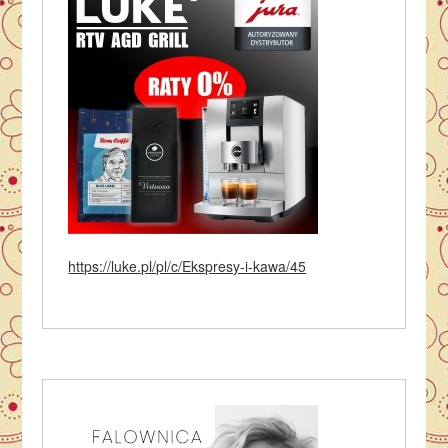
https://luke.pl/pl/c/Ekspresy-i-kawa/45