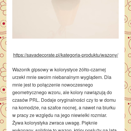
https://savadecorate.pl/kategoria-produktu/wazony/
Wazonik gipsowy w kolorystyce żółto-czarnej
urzekł mnie swoim niebanalnym wyglądem. Dla
mnie jest to połączenie nowoczesnego
geometrycznego wzoru, ale kolory nawiązują do
czasów PRL. Dodaje oryginalności czy to w domu
na komodzie, na szafce nocnej, a nawet na biurku
w pracy ze względu na jego niewielki rozmiar.
Żywa kolorystyka zwraca uwagę. Pięknie
wykonany, solidnie to wazon, który posłuży na lata.