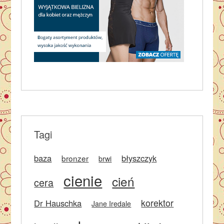
Tagi
baza
błyszczyk
bronzer
brwi
cienie
cień
cera
korektor
Dr Hauschka
Jane Iredale