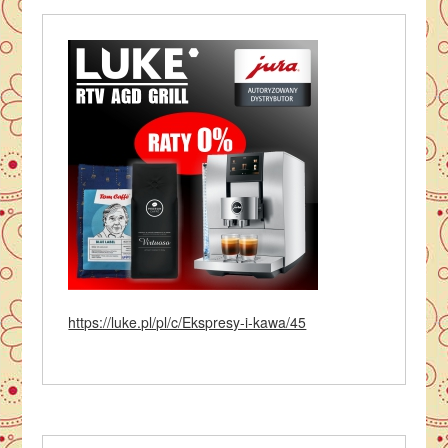
https://luke.pl/pl/c/Ekspresy-i-kawa/45