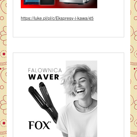
https://luke.pl/pl/c/Ekspresy-i-kawa/45