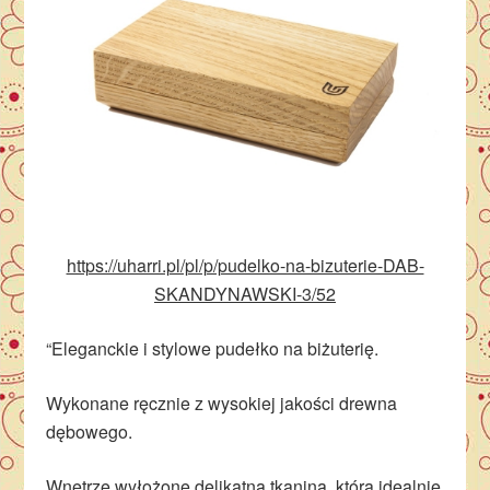
https://uharri.pl/pl/p/pudelko-na-bizuterie-DAB-
SKANDYNAWSKI-3/52
“Eleganckie i stylowe pudełko na biżuterię.
Wykonane ręcznie z wysokiej jakości drewna
dębowego.
Wnętrze wyłożone delikatną tkaniną, która idealnie