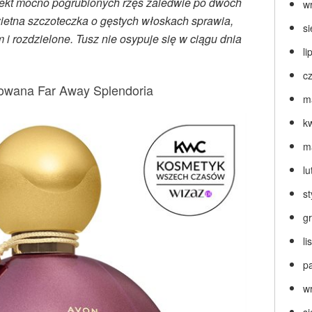
efekt mocno pogrubionych rzęs zaledwie po dwóch
w
ietna szczoteczka o gęstych włoskach sprawia,
s
m i rozdzielone. Tusz nie osypuje się w ciągu dnia
li
c
wana Far Away Splendoria
m
k
m
lu
s
g
l
p
w