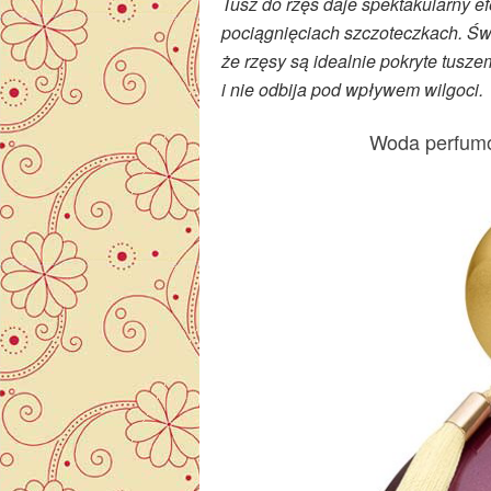
Tusz do rzęs daje spektakularny 
pociągnięciach szczoteczkach. Św
że rzęsy są idealnie pokryte tusze
i nie odbija pod wpływem wilgoci.
Woda perfumo