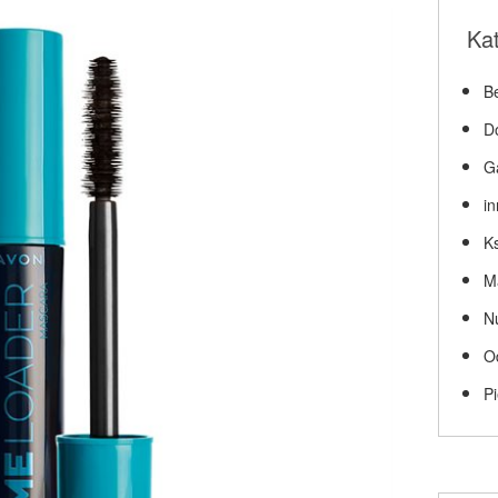
Ka
Be
D
G
i
Ks
M
N
O
P