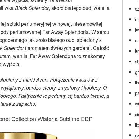
śliwka
Black Splendor
, akord białego oud, wanilia
c
m
iej sztuki perfumeryjnej w nowej, niesamowitej
k
 wody perfumowanej Far Away Splendoria. W sercu
rogocennego jak złoto białego oud, spleciony z
m
k Splendor
i aromatem świeżych gardenii. Całość
lu
tami wanilii. Far Away Splendoria to znakomity
s
e wyjścia.
g
ulubiony z marki Avon. Połączenie kwiatów z
l
 wyjątkowy, bardzo ciepły, zmysłowy i kobiecy. O
p
brego. Faktycznie te perfumy są bardzo trwałe, a
stanie z zapachu.
w
s
Monet Collection Wisteria Sublime EDP
li
c