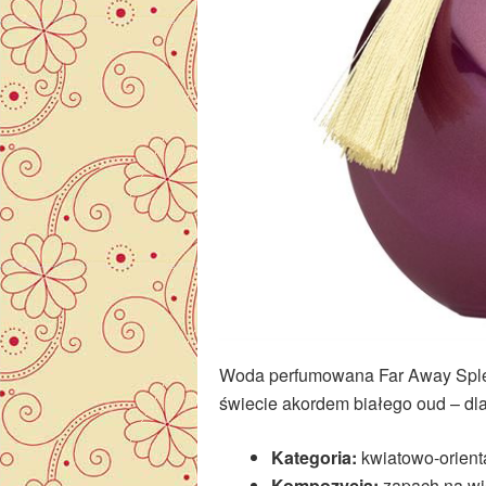
Woda perfumowana Far Away Splen
świecie akordem białego oud – dla 
Kategoria:
kwiatowo-orient
Kompozycja:
zapach na wie