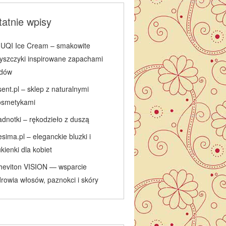
atnie wpisy
IUQI Ice Cream – smakowite
łyszczyki inspirowane zapachami
odów
ent.pl – sklep z naturalnymi
osmetykami
adnotki – rękodzieło z duszą
sima.pl – eleganckie bluzki i
kienki dla kobiet
heviton VISION — wsparcie
rowia włosów, paznokci i skóry