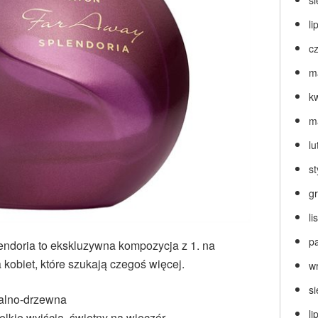
s
li
c
m
k
m
lu
s
g
l
p
doria to ekskluzywna kompozycja z 1. na
kobiet, które szukają czegoś więcej.
w
s
alno-drzewna
li
lkie wyjścia, świetny na wieczór