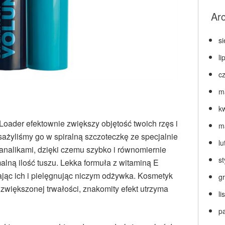
Ar
s
li
c
m
k
oader efektownie zwiększy objętość twoich rzęs i
m
ażyliśmy go w spiralną szczoteczkę ze specjalnie
lu
nalikami, dzięki czemu szybko i równomiernie
s
alną ilość tuszu. Lekka formuła z witaminą E
ając ich i pielęgnując niczym odżywka. Kosmetyk
g
i zwiększonej trwałości, znakomity efekt utrzyma
l
p