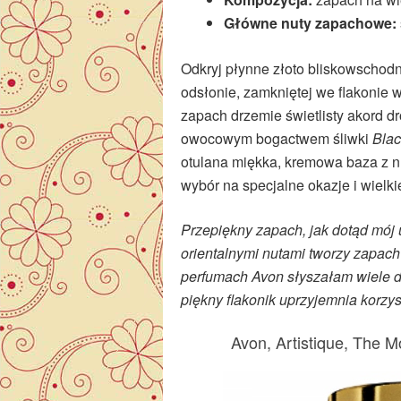
Główne nuty zapachowe:
Odkryj płynne złoto bliskowschodn
odsłonie, zamkniętej we flakonie
zapach drzemie świetlisty akord d
owocowym bogactwem śliwki
Blac
otulana miękka, kremowa baza z nu
wybór na specjalne okazje i wielki
Przepiękny zapach, jak dotąd mój 
orientalnymi nutami tworzy zapach
perfumach Avon słyszałam wiele do
piękny flakonik uprzyjemnia korzy
Avon, Artistique, The 