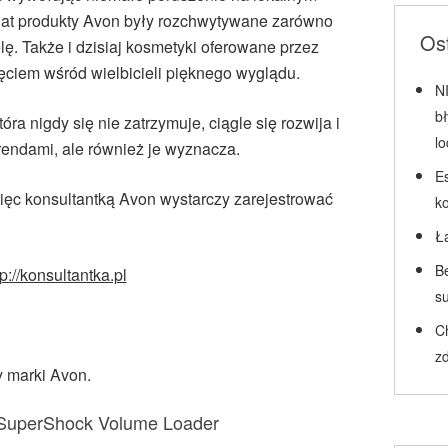
lat produkty Avon były rozchwytywane zarówno
Ost
elę. Także i dzisiaj kosmetyki oferowane przez
ęciem wśród wielbicieli pięknego wyglądu.
N
b
ra nigdy się nie zatrzymuje, ciągle się rozwija i
l
rendami, ale również je wyznacza.
Es
 więc konsultantką Avon wystarczy zarejestrować
k
Ł
Be
tp://konsultantka.pl
su
C
zd
y marki Avon.
 SuperShock Volume Loader