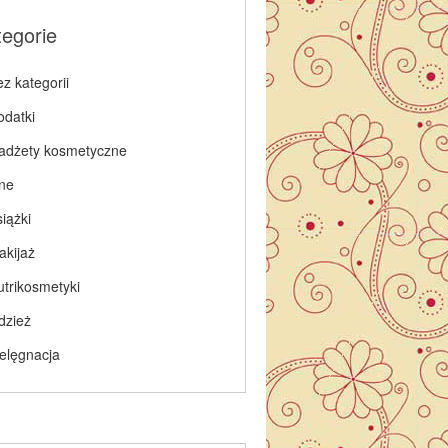
tegorie
z kategorii
odatki
adżety kosmetyczne
nne
iążki
akijaż
utrikosmetyki
dzież
ielęgnacja