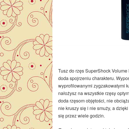
Tusz do rzęs SuperShock Volume L
doda spojrzeniu charakteru. Wypos
wyprofilowanymi zygzakowatymi ka
nałożysz na wszystkie rzęsy optym
doda rzęsom objętości, nie obciąż
nie kruszy się i nie smuży, a dzięk
się przez wiele godzin.