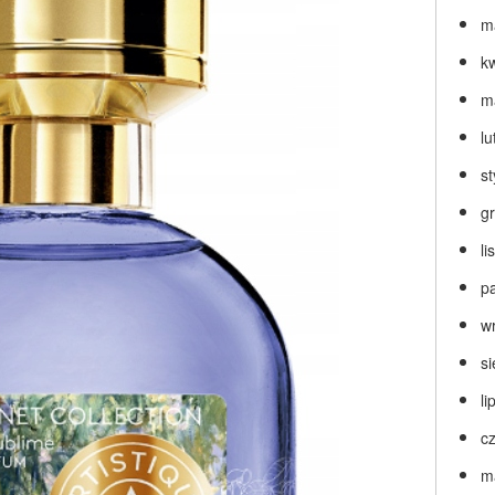
m
k
m
lu
s
g
l
p
w
s
li
c
m