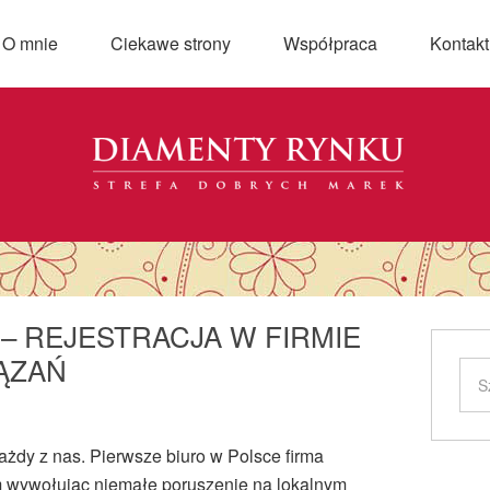
O mnie
Ciekawe strony
Współpraca
Kontakt
– REJESTRACJA W FIRMIE
ĄZAŃ
ażdy z nas. Pierwsze biuro w Polsce firma
m wywołując niemałe poruszenie na lokalnym