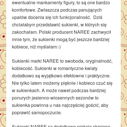
ewentualne mankamenty figury, to są one bardzo
komfortowe. Zwłaszcza podczas panujących
upałów docenia się ich funkcjonalność. Dziś
chciałabym przedstawić sukienki, w których się
zakochałam. Polski producent NAREE zachwycił
mnie tym, że sukienki mogą być jeszcze bardziej
kobiece, niż myślałam:-)
Sukienki marki NAREE to swoboda, oryginalność,
kobiecość. Sukienki w romantyczne kwiaty
dodatkowo są wyjątkowo efektowne i praktyczne.
Nie tylko latem możemy pięknie i kobieco czuć się
w sukienkach. A może nawet podczas bardziej
ponurych jesienno-wiosennych sezonów to
sukienka powinna u nas najczęściej gościć, aby
poprawić samopoczucie.
Sukienki NAREE są dodatkowo pięknie skrojone,