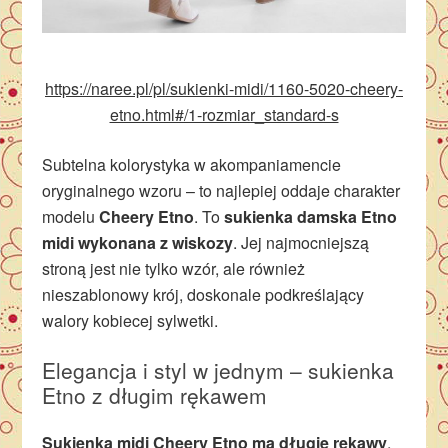
https://naree.pl/pl/sukienki-midi/1160-5020-cheery-
etno.html#/1-rozmiar_standard-s
Subtelna kolorystyka w akompaniamencie
oryginalnego wzoru – to najlepiej oddaje charakter
modelu
Cheery Etno
. To
sukienka damska Etno
midi wykonana z wiskozy
. Jej najmocniejszą
stroną jest nie tylko wzór, ale również
nieszablonowy krój, doskonale podkreślający
walory kobiecej sylwetki.
Elegancja i styl w jednym – sukienka
Etno z długim rękawem
Sukienka midi Cheery Etno ma długie rękawy
,