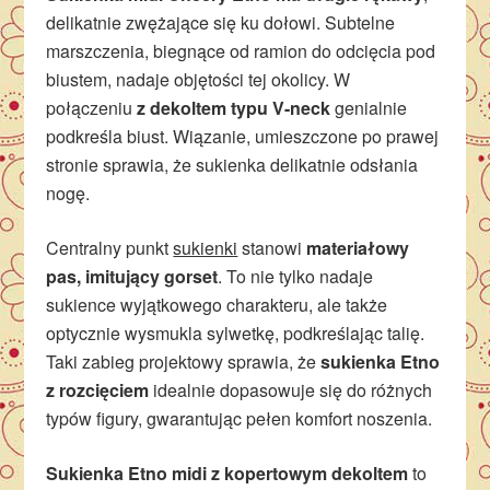
delikatnie zwężające się ku dołowi. Subtelne
marszczenia, biegnące od ramion do odcięcia pod
biustem, nadaje objętości tej okolicy. W
połączeniu
z dekoltem typu V-neck
genialnie
podkreśla biust. Wiązanie, umieszczone po prawej
stronie sprawia, że sukienka delikatnie odsłania
nogę.
Centralny punkt
sukienki
stanowi
materiałowy
pas, imitujący gorset
. To nie tylko nadaje
sukience wyjątkowego charakteru, ale także
optycznie wysmukla sylwetkę, podkreślając talię.
Taki zabieg projektowy sprawia, że
sukienka Etno
z rozcięciem
idealnie dopasowuje się do różnych
typów figury, gwarantując pełen komfort noszenia.
Sukienka Etno midi z kopertowym dekoltem
to