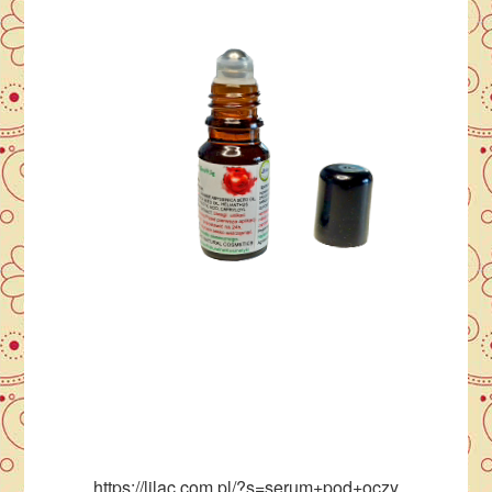
https://lilac.com.pl/?s=serum+pod+oczy