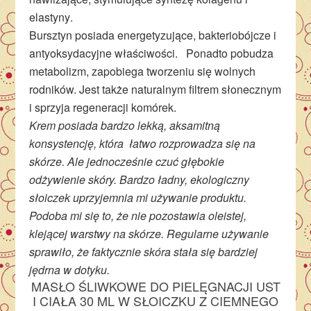
elastyny
.
Bursztyn posiada energetyzujące, bakteriobójcze i
antyoksydacyjne właściwości. Ponadto pobudza
metabolizm, zapobiega tworzeniu się wolnych
rodników. Jest także naturalnym filtrem słonecznym
i sprzyja regeneracji komórek.
Krem posiada bardzo lekką, aksamitną
konsystencję, która łatwo rozprowadza się na
skórze. Ale jednocześnie czuć głębokie
odżywienie skóry. Bardzo ładny, ekologiczny
słoiczek uprzyjemnia mi używanie produktu.
Podoba mi się to, że nie pozostawia oleistej,
klejącej warstwy na skórze. Regularne używanie
sprawiło, że faktycznie skóra stała się bardziej
jędrna w dotyku.
MASŁO ŚLIWKOWE DO PIELĘGNACJI UST
I CIAŁA 30 ML W SŁOICZKU Z CIEMNEGO