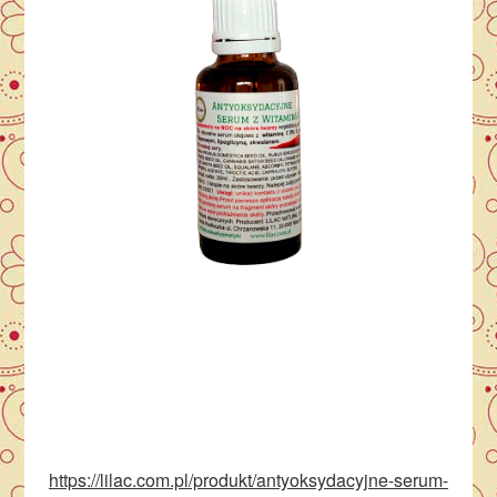
https://lilac.com.pl/produkt/antyoksydacyjne-serum-