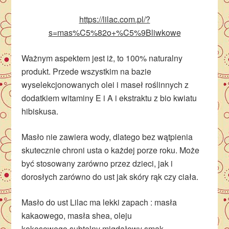
https://lilac.com.pl/?
s=mas%C5%82o+%C5%9Bliwkowe
Ważnym aspektem jest iż, to 100% naturalny
produkt. Przede wszystkim na bazie
wyselekcjonowanych olei i maseł roślinnych z
dodatkiem witaminy E i A i ekstraktu z bio kwiatu
hibiskusa.
Masło nie zawiera wody, dlatego bez wątpienia
skutecznie chroni usta o każdej porze roku. Może
być stosowany zarówno przez dzieci, jak i
dorosłych zarówno do ust jak skóry rąk czy ciała.
Masło do ust Lilac ma lekki zapach : masła
kakaowego, masła shea, oleju
kokosowego,subtelny migdałowy smak