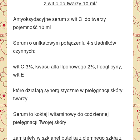
z-wit-c-do-twarzy-10-ml/
Antyoksydacyjne serum z wit C do twarzy
pojemność 10 ml
Serum o unikatowym połączeniu 4 składników
czynnych:
wit C 3%, kwasu alfa liponowego 2%, lipoglicyny,
wit E
które działają synergistycznie w pielęgnacji skóry
twarzy.
Serum to koktajl witaminowy do codziennej
pielęgnacji Twojej skóry
zamknięty w szklanej butelka z ciemnego szkła z