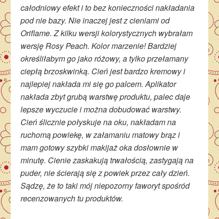
całodniowy efekt i to bez konieczności nakładania
pod nie bazy. Nie inaczej jest z cieniami od
Oriflame. Z kilku wersji kolorystycznych wybrałam
wersję Rosy Peach. Kolor marzenie! Bardziej
określiłabym go jako różowy, a tylko przełamany
ciepłą brzoskwinką. Cień jest bardzo kremowy i
najlepiej nakłada mi się go palcem. Aplikator
nakłada zbyt grubą warstwę produktu, palec daje
lepsze wyczucie i można dobudować warstwy.
Cień ślicznie połyskuje na oku, nakładam na
ruchomą powiekę, w załamaniu matowy brąz i
mam gotowy szybki makijaż oka dosłownie w
minutę. Cienie zaskakują trwałością, zastygają na
puder, nie ścierają się z powiek przez cały dzień.
Sądzę, że to taki mój niepozorny faworyt spośród
recenzowanych tu produktów.