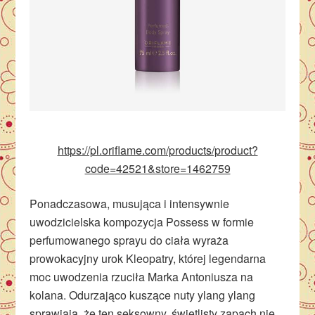
https://pl.oriflame.com/products/product?
code=42521&store=1462759
Ponadczasowa, musująca i intensywnie
uwodzicielska kompozycja Possess w formie
perfumowanego sprayu do ciała wyraża
prowokacyjny urok Kleopatry, której legendarna
moc uwodzenia rzuciła Marka Antoniusza na
kolana. Odurzająco kuszące nuty ylang ylang
sprawiają, że ten seksowny, świetlisty zapach nie