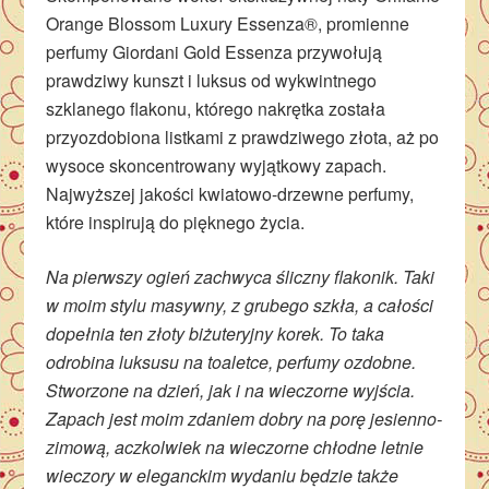
Orange Blossom Luxury Essenza®, promienne
perfumy Giordani Gold Essenza przywołują
prawdziwy kunszt i luksus od wykwintnego
szklanego flakonu, którego nakrętka została
przyozdobiona listkami z prawdziwego złota, aż po
wysoce skoncentrowany wyjątkowy zapach.
Najwyższej jakości kwiatowo-drzewne perfumy,
które inspirują do pięknego życia.
Na pierwszy ogień zachwyca śliczny flakonik. Taki
w moim stylu masywny, z grubego szkła, a całości
dopełnia ten złoty biżuteryjny korek. To taka
odrobina luksusu na toaletce, perfumy ozdobne.
Stworzone na dzień, jak i na wieczorne wyjścia.
Zapach jest moim zdaniem dobry na porę jesienno-
zimową, aczkolwiek na wieczorne chłodne letnie
wieczory w eleganckim wydaniu będzie także