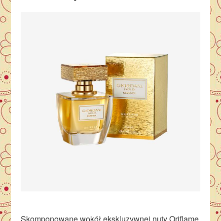
Skomponowane wokół ekskluzywnej nuty Oriflame