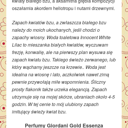
kwiaty białego bzu, a aksamitna głębia kompozycji
oszałamia akordem heliotropu i nutami drzewnymi.
Zapach kwiatów bzu, a zwłaszcza białego bzu
należy do moich ukochanych, jeśli chodzi o
zapachy wiosny. Woda toaletowa Innocent White
Lilac to mieszanka białych kwiatów, wyczuwam
frezję, konwalię, ale na pierwszy plan wysuwa się
zapach kwiatu bzu. Takiego świeżo zerwanego, lub
który wąchamy jeszcze na krzewie.. Woda jest
idealna na wiosnę i lato, aczkolwiek nawet zimą
pewnie przywołają miłe wspomnienia. Śliczny
prosty flakonik także urzeka elegancją. Zapach
utrzymuje się na mojej skórze, ubraniach około 4-5
godzin. W tej cenie to mój ulubiony zapach
imitujący świeży kwiat bzu.
Perfumy Giordani Gold Essenza