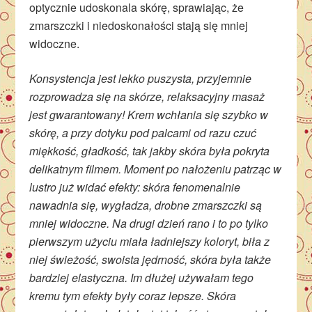
optycznie udoskonala skórę, sprawiając, że
zmarszczki i niedoskonałości stają się mniej
widoczne.
Konsystencja jest lekko puszysta, przyjemnie
rozprowadza się na skórze, relaksacyjny masaż
jest gwarantowany! Krem wchłania się szybko w
skórę, a przy dotyku pod palcami od razu czuć
miękkość, gładkość, tak jakby skóra była pokryta
delikatnym filmem. Moment po nałożeniu patrząc w
lustro już widać efekty: skóra fenomenalnie
nawadnia się, wygładza, drobne zmarszczki są
mniej widoczne. Na drugi dzień rano i to po tylko
pierwszym użyciu miała ładniejszy koloryt, biła z
niej świeżość, swoista jędrność, skóra była także
bardziej elastyczna. Im dłużej używałam tego
kremu tym efekty były coraz lepsze. Skóra