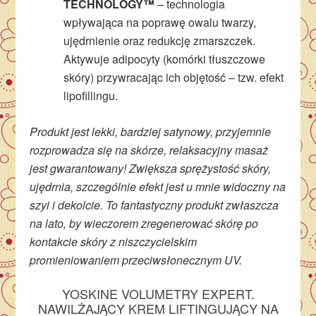
TECHNOLOGY™
– technologia
wpływająca na poprawę owalu twarzy,
ujędrnienie oraz redukcję zmarszczek.
Aktywuje adipocyty (komórki tłuszczowe
skóry) przywracając ich objętość – tzw. efekt
lipofillingu.
Produkt jest lekki, bardziej satynowy, przyjemnie
rozprowadza się na skórze, relaksacyjny masaż
jest gwarantowany! Zwiększa sprężystość skóry,
ujędrnia, szczególnie efekt jest u mnie widoczny na
szyi i dekolcie. To fantastyczny produkt zwłaszcza
na lato, by wieczorem zregenerować skórę po
kontakcie skóry z niszczycielskim
promieniowaniem przeciwsłonecznym UV.
YOSKINE VOLUMETRY EXPERT.
NAWILŻAJĄCY KREM LIFTINGUJĄCY NA