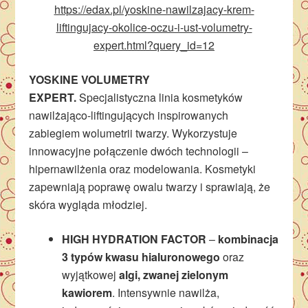
https://edax.pl/yoskine-nawilzajacy-krem-
liftingujacy-okolice-oczu-i-ust-volumetry-
expert.html?query_id=12
YOSKINE VOLUMETRY
EXPERT.
Specjalistyczna linia kosmetyków
nawilżająco-liftingujących inspirowanych
zabiegiem wolumetrii twarzy. Wykorzystuje
innowacyjne połączenie dwóch technologii –
hipernawilżenia oraz modelowania. Kosmetyki
zapewniają poprawę owalu twarzy i sprawiają, że
skóra wygląda młodziej.
HIGH HYDRATION FACTOR
–
kombinacja
3 typów kwasu hialuronowego
oraz
wyjątkowej
algi,
zwanej zielonym
kawiorem
. Intensywnie nawilża,