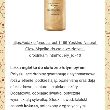
https://edax.pl/product-pol-1169-Yoskine-Natural-
Glow-Mgielka-do-ciala-ze-zlotymi-
drobinkami.html?query_id=10
Lekka
mgiełka do ciała ze złotym pyłem
.
Połyskujące drobiny gwarantują natychmiastowe
rozświetlenie, podkreślając opaleniznę oraz dają
efekt zdrowej i naturalnie pięknej skóry.
Dodatkowo, odbijając światło, optycznie
wysmuklają sylwetkę. Słodki i uwodzicielski
zapach
kokosa,
połączony z egzotycznymi