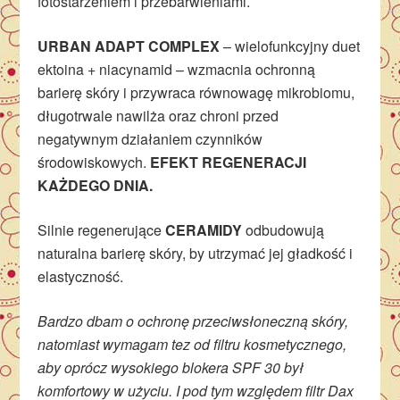
fotostarzeniem i przebarwieniami.
URBAN ADAPT COMPLEX
– wielofunkcyjny duet
ektoina + niacynamid – wzmacnia ochronną
barierę skóry i przywraca równowagę mikrobiomu,
długotrwale nawilża oraz chroni przed
negatywnym działaniem czynników
środowiskowych.
EFEKT REGENERACJI
KAŻDEGO DNIA.
Silnie regenerujące
CERAMIDY
odbudowują
naturalna barierę skóry, by utrzymać jej gładkość i
elastyczność.
Bardzo dbam o ochronę przeciwsłoneczną skóry,
natomiast wymagam tez od filtru kosmetycznego,
aby oprócz wysokiego blokera SPF 30 był
komfortowy w użyciu. I pod tym względem filtr Dax