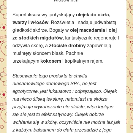
Superluksusowy, połyskujący
olejek do ciała,
twarzy i włosów
. Rozświetla i nadaje jedwabistą
gładkość skórze. Bogaty w
olej macadamia
i
olej
ze słodkich migdałów
, fantastycznie regeneruje i
odżywia skórę, a
złociste drobiny
zapewniają
muśnięty słońcem blask. Pachnie
urzekającym
kokosem
i tropikalnym rajem.
Stosowanie tego produktu to chwila
niesamowitego domowego SPA, bo jest
egzotycznie, jest luksusowo i odprężająco. Olejek
ma nieco śliską teksturę, natomiast na skórze
przyjmuje wykończenie nie oleiste, więc lepiące
się ale jest to efekt satynowy. Olejek dobrze
wchłania się w skórę, oczywiście nie można też jak
z każdym balsamem do ciała przesadzić z jego