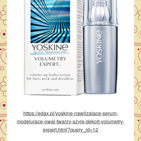
https://edax.pl/yoskine-nawilzajace-serum-
modelujace-owal-twarzy-szyje-dekolt-volumetry-
expert.html?query_id=12