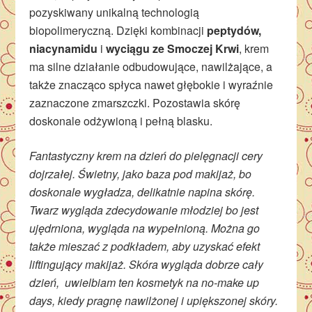
pozyskiwany unikalną technologią
biopolimeryczną. Dzięki kombinacji
peptydów,
niacynamidu
i
wyciągu ze Smoczej Krwi
, krem
ma silne działanie odbudowujące, nawilżające, a
także znacząco spłyca nawet głębokie i wyraźnie
zaznaczone zmarszczki. Pozostawia skórę
doskonale odżywioną i pełną blasku.
Fantastyczny krem na dzień do pielęgnacji cery
dojrzałej. Świetny, jako baza pod makijaż, bo
doskonale wygładza, delikatnie napina skórę.
Twarz wygląda zdecydowanie młodziej bo jest
ujędrniona, wygląda na wypełnioną. Można go
także mieszać z podkładem, aby uzyskać efekt
liftingujący makijaż. Skóra wygląda dobrze cały
dzień, uwielbiam ten kosmetyk na no-make up
days, kiedy pragnę nawilżonej i upiększonej skóry.