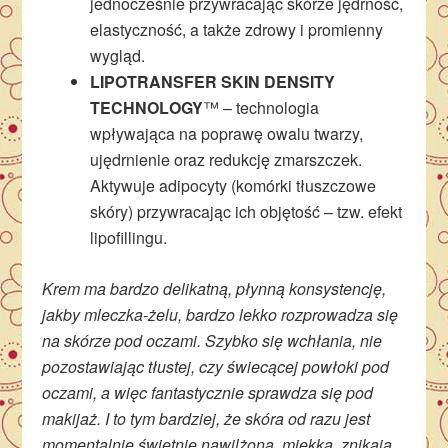
jednocześnie przywracając skórze jędrność,
elastyczność, a także zdrowy i promienny
wygląd.
LIPOTRANSFER SKIN DENSITY
TECHNOLOGY
™ – technologia
wpływająca na poprawę owalu twarzy,
ujędrnienie oraz redukcję zmarszczek.
Aktywuje adipocyty (komórki tłuszczowe
skóry) przywracając ich objętość – tzw. efekt
lipofillingu.
Krem ma bardzo delikatną, płynną konsystencję,
jakby mleczka-żelu, bardzo lekko rozprowadza się
na skórze pod oczami. Szybko się wchłania, nie
pozostawiając tłustej, czy świecącej powłoki pod
oczami, a więc fantastycznie sprawdza się pod
makijaż. I to tym bardziej, że skóra od razu jest
momentalnie świetnie nawilżona, miękka, znikają