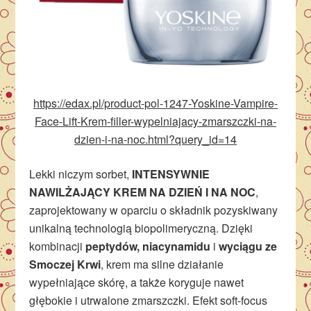
https://edax.pl/product-pol-1247-Yoskine-Vampire-
Face-Lift-Krem-filler-wypelniajacy-zmarszczki-na-
dzien-i-na-noc.html?query_id=14
Lekki niczym sorbet,
INTENSYWNIE
NAWILŻAJĄCY KREM NA DZIEŃ I NA NOC
,
zaprojektowany w oparciu o składnik pozyskiwany
unikalną technologią biopolimeryczną. Dzięki
kombinacji
peptydów, niacynamidu
i
wyciągu ze
Smoczej Krwi
, krem ma silne działanie
wypełniające skórę, a także koryguje nawet
głębokie i utrwalone zmarszczki. Efekt soft-focus