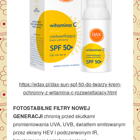
https://edax.pl/dax-sun-spf-50-do-twarzy-krem-
ochronny-z-witamina-c-rozswietlajacy.html
FOTOSTABILNE FILTRY NOWEJ
GENERACJI
chronią przed skutkami
promieniowania UVA, UVB, światłem emitowanym
przez ekrany HEV i podczerwonym IR,