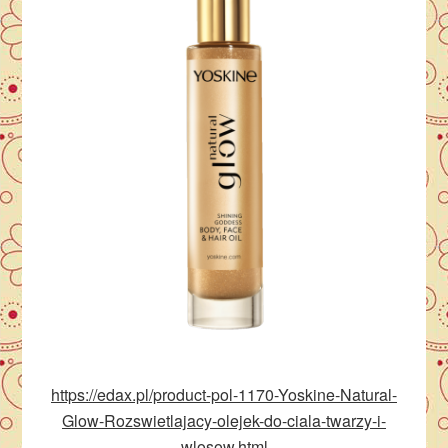
https://edax.pl/product-pol-1170-Yoskine-Natural-
Glow-Rozswietlajacy-olejek-do-ciala-twarzy-i-
wlosow.html