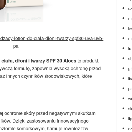
c
m
k
odzacy-lotion-do-ciala-dloni-twarzy-spf30-uva-uvb-
m
pa
lu
s
ciała, dłoni i twarzy SPF 30 Aloes
to produkt,
żywczą formułę, zapewnia wysoką ochronę przed
g
az innych czynników środowiskowych, które
l
p
w
s
ej ochronie skóry przed negatywnymi skutkami
li
ników. Dzięki zastosowaniu innowacyjnego
poziomie komórkowym, hamuje również tzw.
c