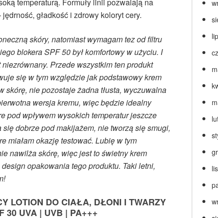
oką temperaturą. Formuły linii pozwalają na
w
jędrność, gładkość i zdrowy koloryt cery.
s
li
neczną skóry, natomiast wymagam tez od filtru
ego blokera SPF 50 był komfortowy w użyciu. I
c
t niezrównany. Przede wszystkim ten produkt
m
owuje się w tym względzie jak podstawowy krem
k
 w skórę, nie pozostaje żadna tłusta, wyczuwalna
 pierwotna wersja kremu, więc będzie idealny
m
tóre pod wpływem wysokich temperatur jeszcze
lu
 się dobrze pod makijażem, nie tworzą się smugi,
s
óre miałam okazję testować. Lubię w tym
g
ie nawilża skórę, więc jest to świetny krem
esign opakowania tego produktu. Taki letni,
l
m!
p
 LOTION DO CIAŁA, DŁONI I TWARZY
w
F 30 UVA | UVB | PA+++