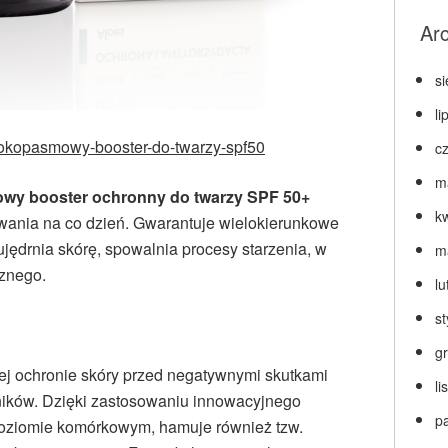
Ar
s
li
erokopasmowy-booster-do-twarzy-spf50
c
m
wy booster ochronny do twarzy SPF 50+
k
owania na co dzień. Gwarantuje wielokierunkowe
ujędrnia skórę, spowalnia procesy starzenia, w
m
cznego.
lu
s
g
ej ochronie skóry przed negatywnymi skutkami
l
ników. Dzięki zastosowaniu innowacyjnego
p
poziomie komórkowym, hamuje również tzw.