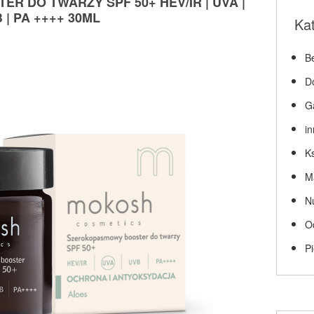
 DO TWARZY SPF 50+ HEV/IR | UVA |
 | PA ++++ 30ML
Ka
Be
D
G
i
Ks
M
N
O
P