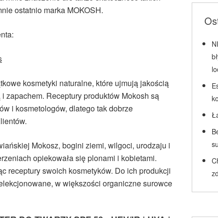
 mnie ostatnio marka MOKOSH.
Ost
nta:
N
b
s
l
kowe kosmetyki naturalne, które ujmują jakością
Es
ą i zapachem. Receptury produktów Mokosh są
k
w i kosmetologów, dlatego tak dobrze
Ł
lientów.
Be
su
ańskiej Mokosz, bogini ziemi, wilgoci, urodzaju i
rzeniach opiekowała się plonami i kobietami.
C
ąc receptury swoich kosmetyków. Do ich produkcji
zd
selekcjonowane, w większości organiczne surowce