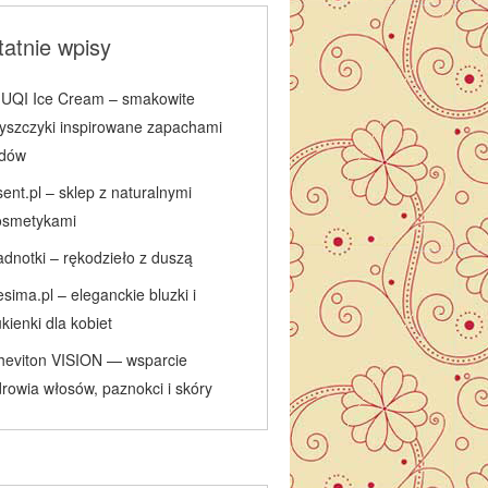
atnie wpisy
IUQI Ice Cream – smakowite
łyszczyki inspirowane zapachami
odów
ent.pl – sklep z naturalnymi
osmetykami
adnotki – rękodzieło z duszą
sima.pl – eleganckie bluzki i
kienki dla kobiet
heviton VISION — wsparcie
rowia włosów, paznokci i skóry