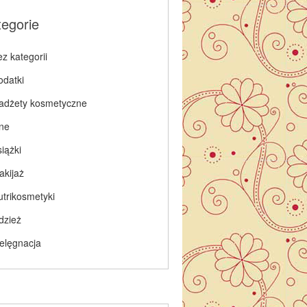
tegorie
z kategorii
odatki
adżety kosmetyczne
nne
iążki
akijaż
utrikosmetyki
dzież
ielęgnacja