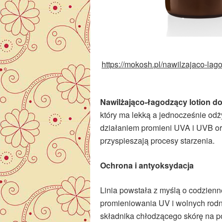
https://mokosh.pl/nawilzajaco-lag
Nawilżająco-łagodzący lotion do 
który ma lekką a jednocześnie od
działaniem promieni UVA i UVB or
przyspieszają procesy starzenia.
Ochrona i antyoksydacja
Linia powstała z myślą o codzienn
promieniowania UV i wolnych rod
składnika chłodzącego skórę na 