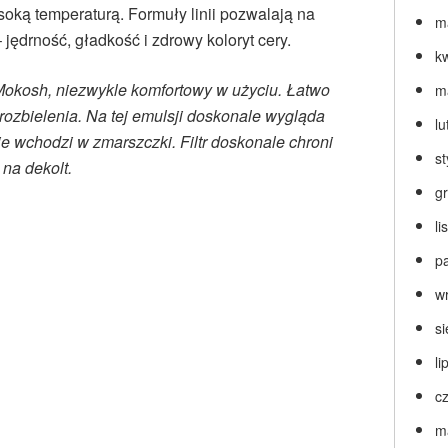
oką temperaturą. Formuły linii pozwalają na
m
jędrność, gładkość i zdrowy koloryt cery.
k
ki Mokosh, niezwykle komfortowy w użyciu. Łatwo
m
rozbielenia. Na tej emulsji doskonale wygląda
lu
nie wchodzi w zmarszczki. Filtr doskonale chroni
s
 na dekolt.
g
l
p
w
s
li
c
m