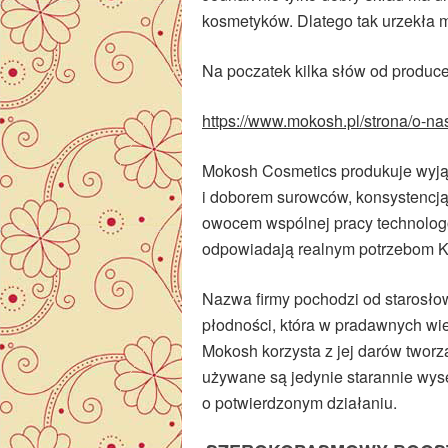
kosmetyków. Dlatego tak urzekła
Na poczatek kilka słów od produce
https://www.mokosh.pl/strona/o-na
Mokosh Cosmetics produkuje wyjąt
i doborem surowców, konsystencj
owocem wspólnej pracy technologó
odpowiadają realnym potrzebom K
Nazwa firmy pochodzi od starosłowi
płodności, która w pradawnych wie
Mokosh korzysta z jej darów tworz
używane są jedynie starannie wy
o potwierdzonym działaniu.