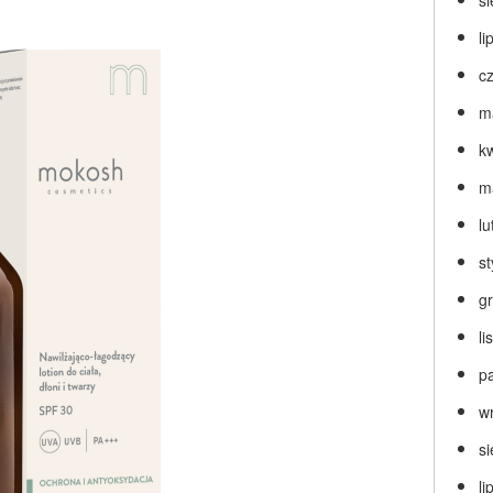
s
li
c
m
k
m
lu
s
g
l
p
w
s
li