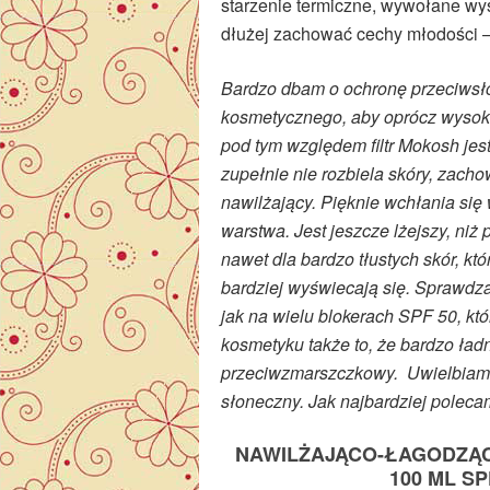
starzenie termiczne, wywołane wys
dłużej zachować cechy młodości – 
Bardzo dbam o ochronę przeciwsło
kosmetycznego, aby oprócz wysoki
pod tym względem filtr Mokosh jes
zupełnie nie rozbiela skóry, zach
nawilżający. Pięknie wchłania się
warstwa. Jest jeszcze lżejszy, niż
nawet dla bardzo tłustych skór, k
bardziej wyświecają się. Sprawdza
jak na wielu blokerach SPF 50, kt
kosmetyku także to, że bardzo ładn
przeciwzmarszczkowy. Uwielbiam d
słoneczny. Jak najbardziej poleca
NAWILŻAJĄCO-ŁAGODZĄCY
100 ML SP