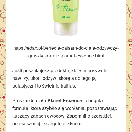
https://edax.pl/perfecta-balsam-do-ciala-odzywczy-
gruszka-karmel-planet-essence.html
Jeśli poszukujesz produktu, który intensywnie
nawilży, ukoi i odżywi skórę a do tego ją
uelastyczni to świetnie trafiłaś.
Balsam do ciała
Planet Essence
to bogata
formuła, która szybko się wchłania, pozostawiając
kuszący zapach owoców. Zapomnij o szorstkiej,
przesuszonej i ściągniętej skórze!