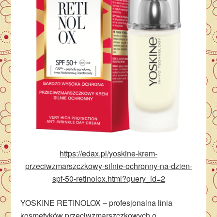
https://edax.pl/yoskine-krem-
przeciwzmarszczkowy-silnie-ochronny-na-dzien-
spf-50-retinolox.html?query_id=2
YOSKINE RETINOLOX – profesjonalna linia
kosmetyków przeciwzmarszczkowych o