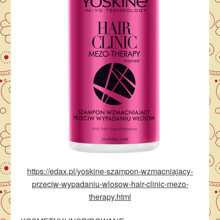
https://edax.pl/yoskine-szampon-wzmacniajacy-
przeciw-wypadaniu-wlosow-hair-clinic-mezo-
therapy.html