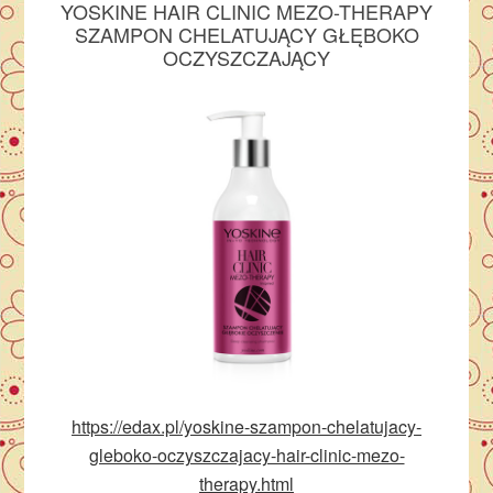
YOSKINE HAIR CLINIC MEZO-THERAPY
SZAMPON CHELATUJĄCY GŁĘBOKO
OCZYSZCZAJĄCY
https://edax.pl/yoskine-szampon-chelatujacy-
gleboko-oczyszczajacy-hair-clinic-mezo-
therapy.html