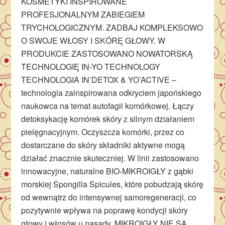
KOSMETYKI INSPIROWANE
PROFESJONALNYM ZABIEGIEM
TRYCHOLOGICZNYM. ZADBAJ KOMPLEKSOWO
O SWOJE WŁOSY I SKÓRĘ GŁOWY. W
PRODUKCIE ZASTOSOWANO NOWATORSKĄ
TECHNOLOGIĘ IN-YO TECHNOLOGY
TECHNOLOGIA IN’DETOX & YO’ACTIVE –
technologia zainspirowana odkryciem japońskiego
naukowca na temat autofagii komórkowej. Łączy
detoksykację komórek skóry z silnym działaniem
pielęgnacyjnym. Oczyszcza komórki, przez co
dostarczane do skóry składniki aktywne mogą
działać znacznie skuteczniej. W linii zastosowano
innowacyjne, naturalne BIO-MIKROIGŁY z gąbki
morskiej Spongilla Spicules, które pobudzają skórę
od wewnątrz do intensywnej samoregeneracji, co
pozytywnie wpływa na poprawę kondycji skóry
głowy i włosów u nasady. MIKROIGŁY NIE SĄ