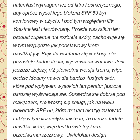
natomiast wymagam tez od filtru kosmetycznego,
aby oprócz wysokiego blokera SPF 50 był
komfortowy w użyciu. I pod tym względem filtr
Yoskine jest niezrównany. Przede wszystkim ten
produkt zupełnie nie rozbiela skóry, zachowuje się
w tym względzie jak podstawowy krem
nawilżający. Pięknie wchłania się w skórę, nie
pozostaje żadna tłusta, wyczuwalna warstwa. Jest
jeszcze lżejszy, niż pierwotna wersja kremu, więc
będzie idealny nawet dla bardzo tłustych skór,
które pod wpływem wysokich temperatur jeszcze
bardziej wyświecają się. Sprawdza się dobrze pod
makijażem, nie tworzą się smugi, jak na wielu
blokerach SPF 50, które miałam okazję testować.
Lubię w tym kosmetyku także to, że bardzo ładnie
nawilża skórę, więc jest to świetny krem
przeciwzmarszczkowy. Uwielbiam design