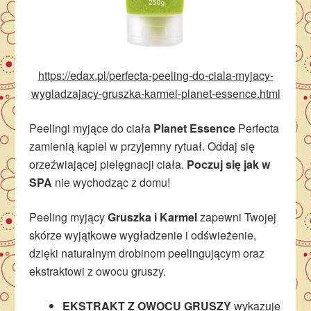
https://edax.pl/perfecta-peeling-do-ciala-myjacy-
wygladzajacy-gruszka-karmel-planet-essence.html
Peelingi myjące do ciała
Planet Essence
Perfecta
zamienią kąpiel w przyjemny rytuał. Oddaj się
orzeźwiającej pielęgnacji ciała.
Poczuj się jak w
SPA
nie wychodząc z domu!
Peeling myjący
Gruszka i Karmel
zapewni Twojej
skórze wyjątkowe wygładzenie i odświeżenie,
dzięki naturalnym drobinom peelingującym oraz
ekstraktowi z owocu gruszy.
EKSTRAKT Z OWOCU GRUSZY
wykazuje