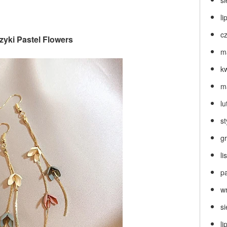
s
li
c
zyki Pastel Flowers
m
k
m
lu
s
g
l
p
w
s
li