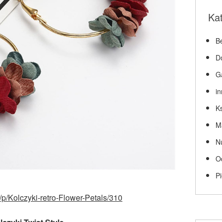
Ka
Be
D
G
i
Ks
M
N
O
P
pl/p/Kolczyki-retro-Flower-Petals/310