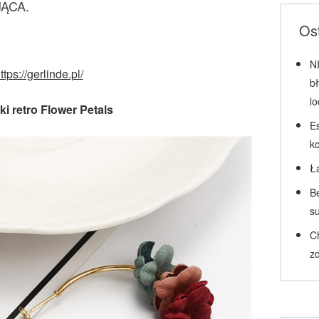
JĄCA.
Ost
N
ttps://gerlinde.pl/
b
l
ki retro Flower Petals
Es
k
Ł
Be
su
C
zd