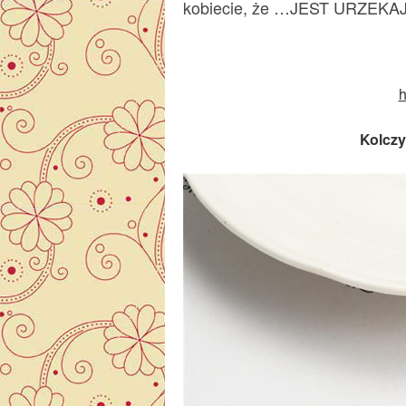
kobiecie, że …JEST URZEKA
h
Kolczy