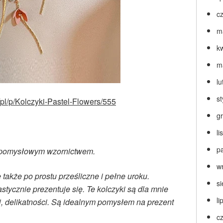
c
m
k
m
lu
s
l/pl/p/Kolczyki-Pastel-Flowers/555
g
l
p
e pomysłowym wzornictwem.
w
 także po prostu prześliczne i pełne uroku.
s
tastycznie prezentuje się. Te kolczyki są dla mnie
li
, delikatności. Są idealnym pomysłem na prezent
c