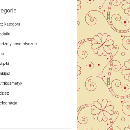
tegorie
z kategorii
odatki
adżety kosmetyczne
nne
iążki
akijaż
utrikosmetyki
dzież
ielęgnacja