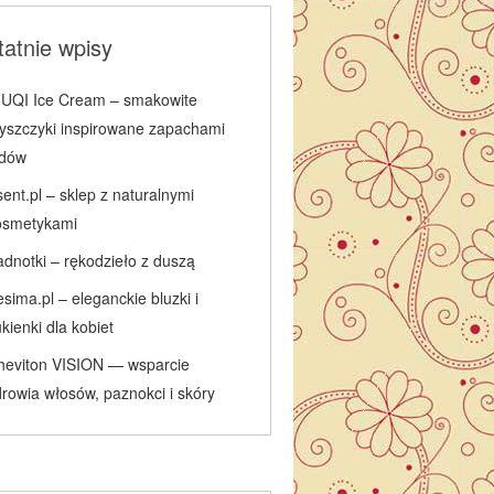
atnie wpisy
IUQI Ice Cream – smakowite
łyszczyki inspirowane zapachami
odów
ent.pl – sklep z naturalnymi
osmetykami
adnotki – rękodzieło z duszą
sima.pl – eleganckie bluzki i
kienki dla kobiet
heviton VISION — wsparcie
rowia włosów, paznokci i skóry