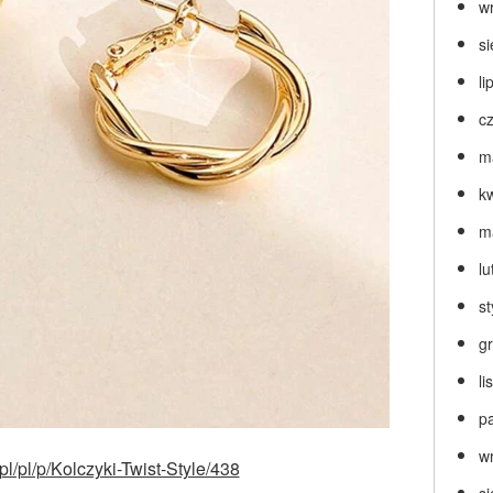
w
s
li
c
m
k
m
lu
s
g
l
p
w
.pl/pl/p/Kolczyki-Twist-Style/438