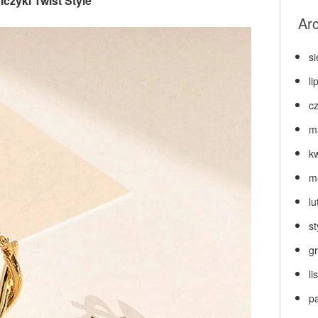
lczyki Twist Style
Ar
s
li
c
m
k
m
lu
s
g
l
p