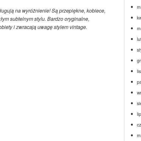
m
sługują na wyróżnienie! Są przepiękne, kobiece,
k
łym subtelnym stylu. Bardzo oryginalne,
biety i zwracają uwagę stylem vintage.
m
lu
s
g
l
p
w
s
li
c
m