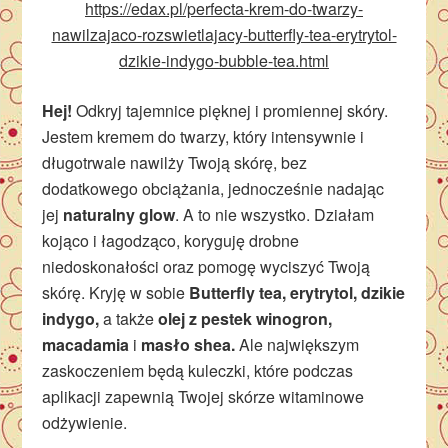
https://edax.pl/perfecta-krem-do-twarzy-
nawilzajaco-rozswietlajacy-butterfly-tea-erytrytol-
dzikie-indygo-bubble-tea.html
Hej!
Odkryj tajemnice pięknej i promiennej skóry.
Jestem kremem do twarzy, który intensywnie i
długotrwale nawilży Twoją skórę, bez
dodatkowego obciążania, jednocześnie nadając
jej
naturalny glow
. A to nie wszystko. Działam
kojąco i łagodząco, koryguję drobne
niedoskonałości oraz pomogę wyciszyć Twoją
skórę. Kryję w sobie
Butterfly tea, erytrytol, dzikie
indygo,
a także
olej
z pestek winogron,
macadamia
i
masło shea.
Ale największym
zaskoczeniem będą kuleczki, które podczas
aplikacji zapewnią Twojej skórze witaminowe
odżywienie.