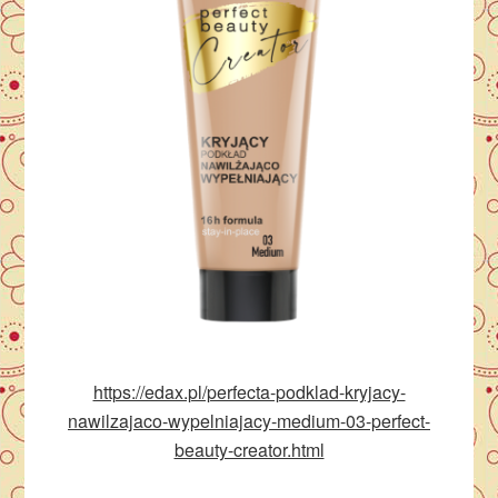
https://edax.pl/perfecta-podklad-kryjacy-
nawilzajaco-wypelniajacy-medium-03-perfect-
beauty-creator.html