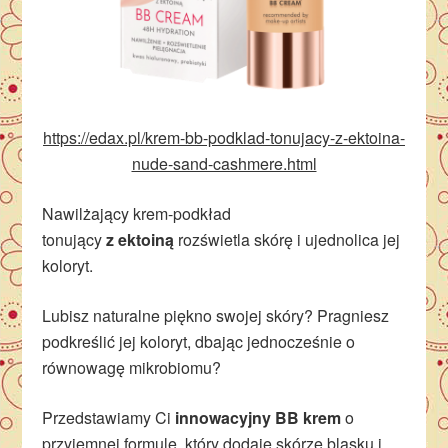
https://edax.pl/krem-bb-podklad-tonujacy-z-ektoina-
nude-sand-cashmere.html
Nawilżający krem-podkład
tonujący
z
ektoiną
rozświetla skórę i ujednolica jej
koloryt.
Lubisz naturalne piękno swojej skóry? Pragniesz
podkreślić jej koloryt, dbając jednocześnie o
równowagę mikrobiomu?
Przedstawiamy Ci
innowacyjny BB krem
o
przyjemnej formule, który dodaje skórze blasku i