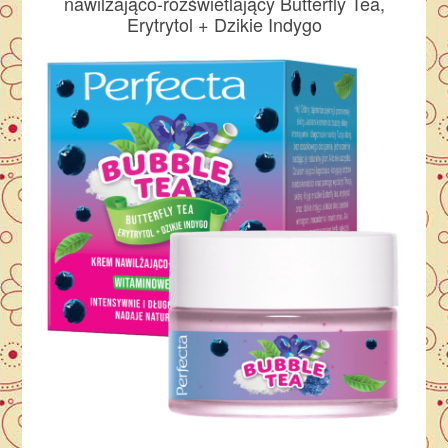
nawilżająco-rozświetlający Butterfly Tea,
Erytrytol + Dzikie Indygo