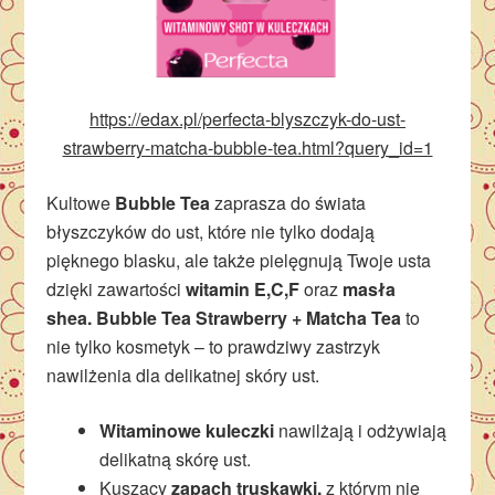
https://edax.pl/perfecta-blyszczyk-do-ust-
strawberry-matcha-bubble-tea.html?query_id=1
Kultowe
Bubble Tea
zaprasza do świata
błyszczyków do ust, które nie tylko dodają
pięknego blasku, ale także pielęgnują Twoje usta
dzięki zawartości
witamin E,C,F
oraz
masła
shea.
Bubble Tea Strawberry + Matcha Tea
to
nie tylko kosmetyk – to prawdziwy zastrzyk
nawilżenia dla delikatnej skóry ust.
Witaminowe kuleczki
nawilżają i odżywiają
delikatną skórę ust.
Kuszący
zapach truskawki,
z którym nie