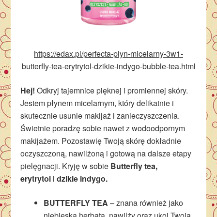
https://edax.pl/perfecta-plyn-micelarny-3w1-
butterfly-tea-erytrytol-dzikie-indygo-bubble-tea.html
Hej!
Odkryj tajemnice pięknej i promiennej skóry.
Jestem płynem micelarnym, który delikatnie i
skutecznie usunie makijaż i zanieczyszczenia.
Świetnie poradzę sobie nawet z wodoodpornym
makijażem. Pozostawię Twoją skórę dokładnie
oczyszczoną, nawilżoną i gotową na dalsze etapy
pielęgnacji. Kryję w sobie
Butterfly tea,
erytrytol
i
dzikie indygo.
BUTTERFLY TEA
– znana również jako
niebieska herbata, nawilży oraz ukoi Twoją