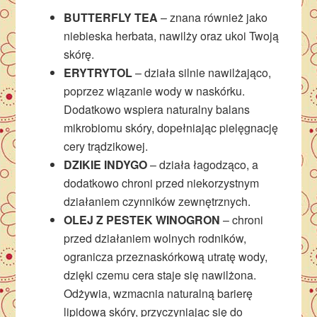
BUTTERFLY TEA
– znana również jako
niebieska herbata, nawilży oraz ukoi Twoją
skórę.
ERYTRYTOL
– działa silnie nawilżająco,
poprzez wiązanie wody w naskórku.
Dodatkowo wspiera naturalny balans
mikrobiomu skóry, dopełniając pielęgnację
cery trądzikowej.
DZIKIE INDYGO
– działa łagodząco, a
dodatkowo chroni przed niekorzystnym
działaniem czynników zewnętrznych.
OLEJ Z PESTEK WINOGRON
– chroni
przed działaniem wolnych rodników,
ogranicza przeznaskórkową utratę wody,
dzięki czemu cera staje się nawilżona.
Odżywia, wzmacnia naturalną barierę
lipidową skóry, przyczyniając się do