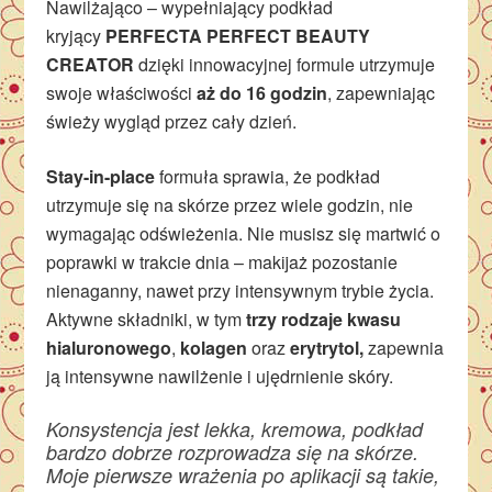
Nawilżająco – wypełniający podkład
kryjący
PERFECTA PERFECT BEAUTY
CREATOR
dzięki innowacyjnej formule utrzymuje
swoje właściwości
aż do 16 godzin
, zapewniając
świeży wygląd przez cały dzień.
Stay-in-place
formuła sprawia, że podkład
utrzymuje się na skórze przez wiele godzin, nie
wymagając odświeżenia. Nie musisz się martwić o
poprawki w trakcie dnia – makĳaż pozostanie
nienaganny, nawet przy intensywnym trybie życia.
Aktywne składniki, w tym
trzy rodzaje kwasu
hialuronowego
,
kolagen
oraz
erytrytol,
zapewnia
ją intensywne nawilżenie i ujędrnienie skóry.
Konsystencja jest lekka, kremowa, podkład
bardzo dobrze rozprowadza się na skórze.
Moje pierwsze wrażenia po aplikacji są takie,