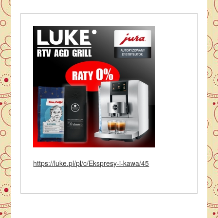
https://luke.pl/pl/c/Ekspresy-i-kawa/45