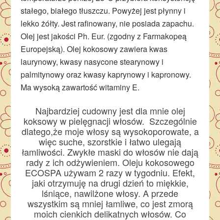
stałego, białego tłuszczu. Powyżej jest płynny i
lekko żółty. Jest rafinowany, nie posiada zapachu.
Olej jest jakości Ph. Eur. (zgodny z Farmakopeą
Europejską). Olej kokosowy zawiera kwas
laurynowy, kwasy nasycone stearynowy i
palmitynowy oraz kwasy kaprynowy i kapronowy.
Ma wysoką zawartość witaminy E.
Najbardziej cudowny jest dla mnie olej
koksowy w pielęgnacji włosów. Szczególnie
dlatego,że moje włosy są wysokoporowate, a
więc suche, szorstkie i łatwo ulegają
łamliwości. Zwykłe maski do włosów nie dają
rady z ich odżywieniem. Oleju kokosowego
ECOSPA używam 2 razy w tygodniu. Efekt,
jaki otrzymuję na drugi dzień to miękkie,
lśniące, nawilżone włosy. A przede
wszystkim są mniej łamliwe, co jest zmorą
moich cienkich delikatnych włosów. Co