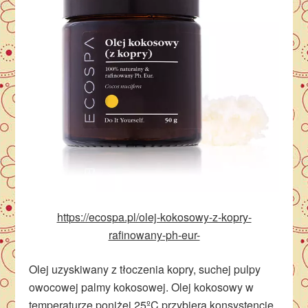
https://ecospa.pl/olej-kokosowy-z-kopry-
rafinowany-ph-eur-
Olej uzyskiwany z tłoczenia kopry, suchej pulpy
owocowej palmy kokosowej. Olej kokosowy w
temperaturze poniżej 25ºC przybiera konsystencję