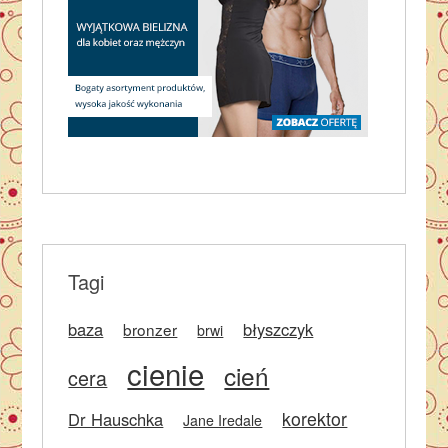
Tagi
baza
błyszczyk
bronzer
brwi
cienie
cień
cera
korektor
Dr Hauschka
Jane Iredale