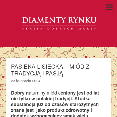
PASIEKA LISIECKA – MIÓD Z
TRADYCJĄ I PASJĄ
23 listopada 2024
aturalny miód c
Dobry n
eniony jest od lat
nie tylko w polskiej tradycji. Słodka
substancja już od czasów starożytnych
znana jest jako produkt zdrowotny i
dodatek wzbogacający smak wielu