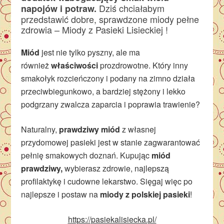
Dziś chciałabym
napojów i potraw.
przedstawić dobre, sprawdzone miody pełne
zdrowia – Miody z Pasieki Lisieckiej !
Miód
jest nie tylko pyszny, ale ma
również
właściwości
prozdrowotne. Który inny
smakołyk rozcieńczony i podany na zimno działa
przeciwbiegunkowo, a bardziej stężony i lekko
podgrzany zwalcza zaparcia i poprawia trawienie?
Naturalny,
prawdziwy miód
z własnej
przydomowej pasieki jest w stanie zagwarantować
pełnię smakowych doznań. Kupując
miód
prawdziwy,
wybierasz zdrowie, najlepszą
profilaktykę i cudowne lekarstwo. Sięgaj więc po
najlepsze i postaw na
miody z polskiej pasieki
!
https://pasiekalisiecka.pl/