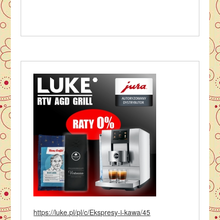
https://luke.pl/pl/c/Ekspresy-i-kawa/45