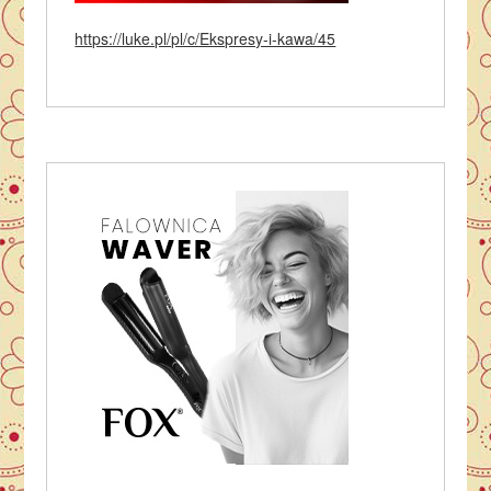
https://luke.pl/pl/c/Ekspresy-i-kawa/45