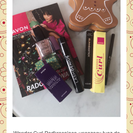
Wonder Curl Podkręcająco-unoszący tusz do