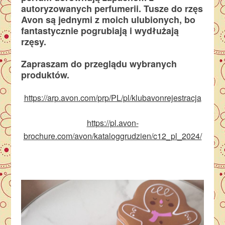
autoryzowanych perfumerii. Tusze do rzęs
Avon są jednymi z moich ulubionych, bo
fantastycznie pogrubiają i wydłużają
rzęsy.
Zapraszam do przeglądu wybranych
produktów.
https://arp.avon.com/prp/PL/pl/klubavonrejestracja
https://pl.avon-
brochure.com/avon/kataloggrudzien/c12_pl_2024/