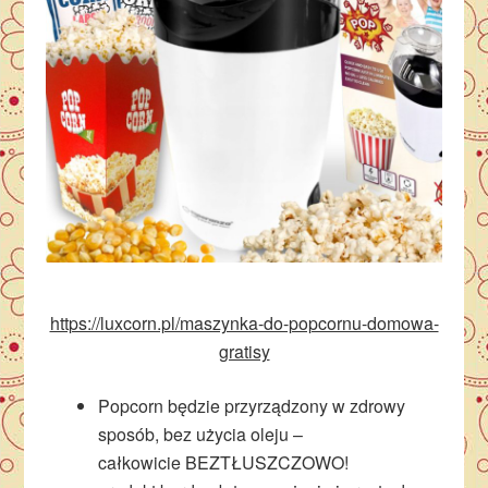
https://luxcorn.pl/maszynka-do-popcornu-domowa-
gratisy
Popcorn będzie przyrządzony w zdrowy
sposób, bez użycia oleju –
całkowicie BEZTŁUSZCZOWO!