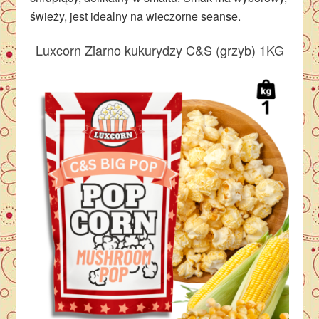
świeży, jest idealny na wieczorne seanse.
Luxcorn Ziarno kukurydzy C&S (grzyb) 1KG