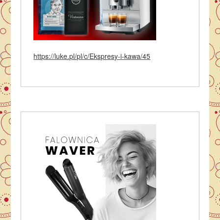
https://luke.pl/pl/c/Ekspresy-i-kawa/45