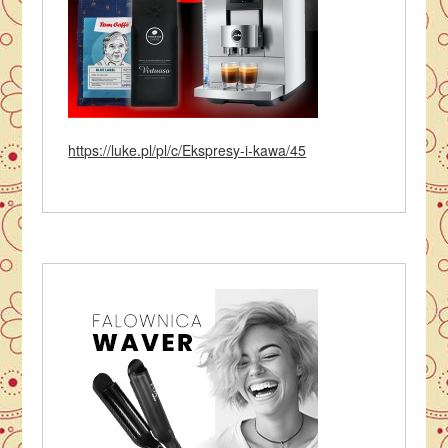
https://luke.pl/pl/c/Ekspresy-i-kawa/45