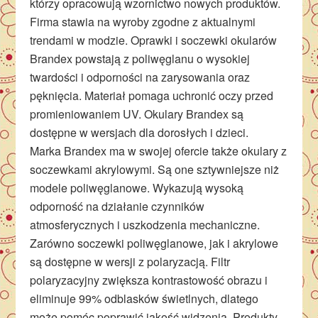
którzy opracowują wzornictwo nowych produktów.
Firma stawia na wyroby zgodne z aktualnymi
trendami w modzie. Oprawki i soczewki okularów
Brandex powstają z poliwęglanu o wysokiej
twardości i odporności na zarysowania oraz
pęknięcia. Materiał pomaga uchronić oczy przed
promieniowaniem UV. Okulary Brandex są
dostępne w wersjach dla dorosłych i dzieci.
Marka Brandex ma w swojej ofercie także okulary z
soczewkami akrylowymi. Są one sztywniejsze niż
modele poliwęglanowe. Wykazują wysoką
odporność na działanie czynników
atmosferycznych i uszkodzenia mechaniczne.
Zarówno soczewki poliwęglanowe, jak i akrylowe
są dostępne w wersji z polaryzacją. Filtr
polaryzacyjny zwiększa kontrastowość obrazu i
eliminuje 99% odblasków świetlnych, dlatego
może pomóc poprawić jakość widzenia. Produkty