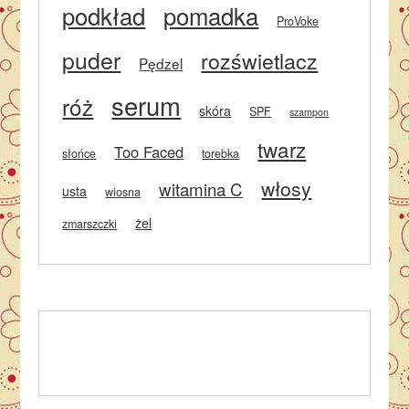
podkład
pomadka
ProVoke
puder
rozświetlacz
Pędzel
serum
róż
skóra
SPF
szampon
twarz
Too Faced
słońce
torebka
włosy
witamina C
usta
wiosna
żel
zmarszczki