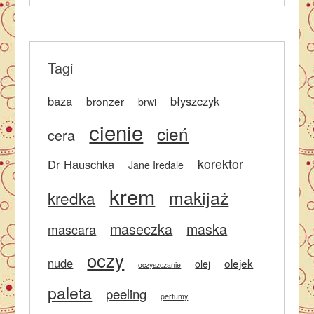
Tagi
baza
błyszczyk
bronzer
brwi
cienie
cień
cera
korektor
Dr Hauschka
Jane Iredale
krem
makijaż
kredka
maseczka
maska
mascara
oczy
nude
olejek
olej
oczyszczanie
paleta
peeling
perfumy