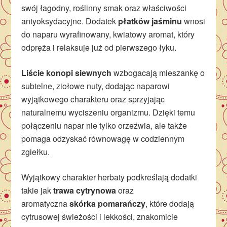
swój łagodny, roślinny smak oraz właściwości
antyoksydacyjne. Dodatek
płatków jaśminu
wnosi
do naparu wyrafinowany, kwiatowy aromat, który
odpręża i relaksuje już od pierwszego łyku.
Liście konopi siewnych
wzbogacają mieszankę o
subtelne, ziołowe nuty, dodając naparowi
wyjątkowego charakteru oraz sprzyjając
naturalnemu wyciszeniu organizmu. Dzięki temu
połączeniu napar nie tylko orzeźwia, ale także
pomaga odzyskać równowagę w codziennym
zgiełku.
Wyjątkowy charakter herbaty podkreślają dodatki
takie jak
trawa cytrynowa
oraz
aromatyczna
skórka pomarańczy
, które dodają
cytrusowej świeżości i lekkości, znakomicie