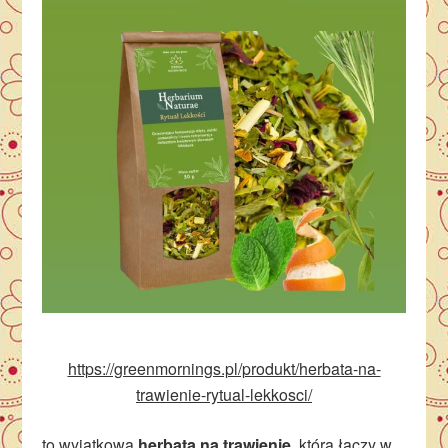
https://greenmornings.pl/produkt/herbata-na-
trawienie-rytual-lekkosci/
to wyjątkowa
herbata na trawienie
, która łączy w