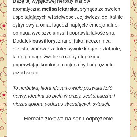
Bazę tej wyjątkowej herbaty stanowi
aromatyczna
melisa lekarska
, słynąca ze swoich
uspokajających właściwości. Jej świeży, delikatnie
cytrynowy aromat łagodzi napięcie emocjonalne,
pomaga wyciszyć umysł i poprawia jakość snu.
Dodatek
passiflory
, znanej jako męczennica
cielista, wprowadza intensywnie kojące działanie,
które pomaga zwalczać stany niepokoju,
poprawiając komfort emocjonalny i odprężenie
przed snem.
To herbatka, która niesamowicie pozwala koić
nerwy, idealna do picia w pracy. Jest smaczna i
niezastąpiona podczas stresujących sytuacji.
Herbata ziołowa na sen i odprężenie