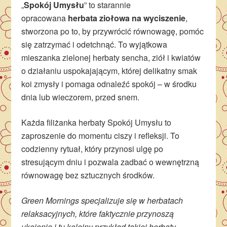
„
Spokój Umysłu
” to starannie
opracowana
herbata ziołowa na wyciszenie
,
stworzona po to, by przywrócić równowagę, pomóc
się zatrzymać i odetchnąć. To wyjątkowa
mieszanka zielonej herbaty sencha, ziół i kwiatów
o działaniu uspokajającym, której delikatny smak
koi zmysły i pomaga odnaleźć spokój – w środku
dnia lub wieczorem, przed snem.
Każda filiżanka herbaty Spokój Umysłu to
zaproszenie do momentu ciszy i refleksji. To
codzienny rytuał, który przynosi ulgę po
stresującym dniu i pozwala zadbać o wewnętrzną
równowagę bez sztucznych środków.
Green Mornings specjalizuje się w herbatach
relaksacyjnych, które faktycznie przynoszą
ukojenie i tu kolejny przykład takiej herbaty.