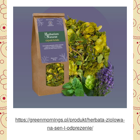
https://greenmornings.pl/produkt/herbata-ziolowa-
na-sen-i-odprezenie/