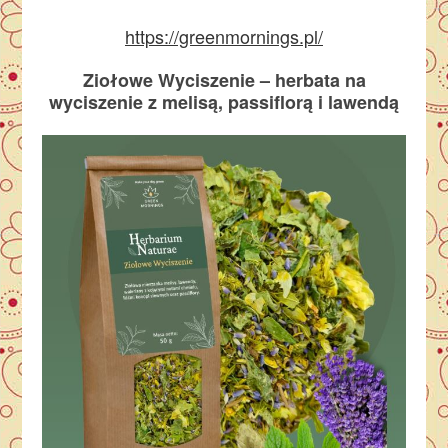
https://greenmornings.pl/
Ziołowe Wyciszenie – herbata na
wyciszenie z melisą, passiflorą i lawendą