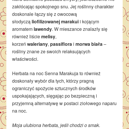
zakłócając spokojnego snu. Jej roślinny charakter
doskonale łączy się z owocową
słodyczą
liofilizowanej marakui
i kojącym
aromatem
lawendy
. W mieszance znalazły się
również liście
melisy
,
korzeń
waleriany
,
passiflora
i
morwa biała
–
rośliny znane ze swoich relaksujących
właściwości.
Herbata na noc Senna Marakuja to również
doskonały wybór dla tych, którzy pragną
ograniczyć spożycie sztucznych środków
uspokajających, sięgając po bezpieczną i
przyjemną alternatywę w postaci ziołowego naparu
na noc.
Moja ulubiona herbata, jeśli chodzi o smak.