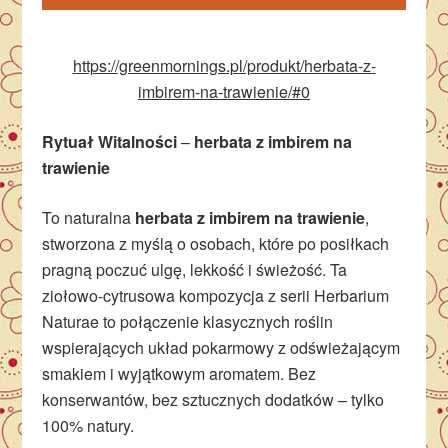
https://greenmornings.pl/produkt/herbata-z-
imbirem-na-trawienie/#0
Rytuał Witalności
–
herbata z imbirem na
trawienie
To naturalna
herbata z imbirem na trawienie
,
stworzona z myślą o osobach, które po posiłkach
pragną poczuć ulgę, lekkość i świeżość. Ta
ziołowo-cytrusowa kompozycja z serii Herbarium
Naturae to połączenie klasycznych roślin
wspierających układ pokarmowy z odświeżającym
smakiem i wyjątkowym aromatem. Bez
konserwantów, bez sztucznych dodatków – tylko
100% natury.