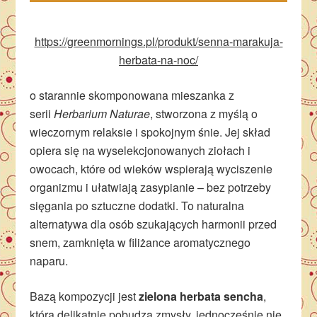
https://greenmornings.pl/produkt/senna-marakuja-
herbata-na-noc/
o starannie skomponowana mieszanka z
serii
Herbarium Naturae
, stworzona z myślą o
wieczornym relaksie i spokojnym śnie. Jej skład
opiera się na wyselekcjonowanych ziołach i
owocach, które od wieków wspierają wyciszenie
organizmu i ułatwiają zasypianie – bez potrzeby
sięgania po sztuczne dodatki. To naturalna
alternatywa dla osób szukających harmonii przed
snem, zamknięta w filiżance aromatycznego
naparu.
Bazą kompozycji jest
zielona herbata sencha
,
która delikatnie pobudza zmysły, jednocześnie nie