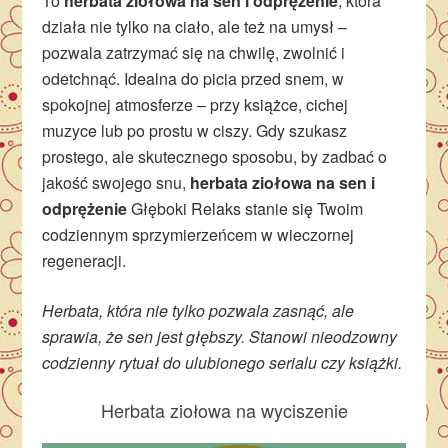
To
herbata ziołowa na sen i odprężenie
, która
działa nie tylko na ciało, ale też na umysł –
pozwala zatrzymać się na chwilę, zwolnić i
odetchnąć. Idealna do picia przed snem, w
spokojnej atmosferze – przy książce, cichej
muzyce lub po prostu w ciszy. Gdy szukasz
prostego, ale skutecznego sposobu, by zadbać o
jakość swojego snu,
herbata ziołowa na sen i
odprężenie
Głęboki Relaks stanie się Twoim
codziennym sprzymierzeńcem w wieczornej
regeneracji.
Herbata, która nie tylko pozwala zasnąć, ale
sprawia, że sen jest głębszy. Stanowi nieodzowny
codzienny rytuał do ulubionego serialu czy książki.
Herbata ziołowa na wyciszenie