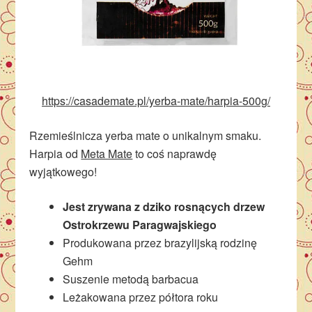
https://casademate.pl/yerba-mate/harpia-500g/
Rzemieślnicza yerba mate o unikalnym smaku.
Harpia od
Meta Mate
to coś naprawdę
wyjątkowego!
Jest zrywana z dziko rosnących drzew
Ostrokrzewu Paragwajskiego
Produkowana przez brazylijską rodzinę
Gehm
Suszenie metodą barbacua
Leżakowana przez półtora roku