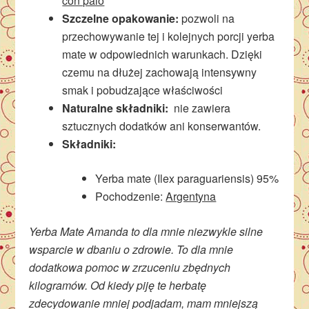
con palo
Szczelne opakowanie:
pozwoli na
przechowywanie tej i kolejnych porcji yerba
mate w odpowiednich warunkach. Dzięki
czemu na dłużej zachowają intensywny
smak i pobudzające właściwości
Naturalne składniki:
nie zawiera
sztucznych dodatków ani konserwantów.
Składniki:
Yerba mate (Ilex paraguariensis) 95%
Pochodzenie:
Argentyna
Yerba Mate Amanda to dla mnie niezwykle silne
wsparcie w dbaniu o zdrowie. To dla mnie
dodatkowa pomoc w zrzuceniu zbędnych
kilogramów. Od kiedy piję te herbatę
zdecydowanie mniej podjadam, mam mniejszą