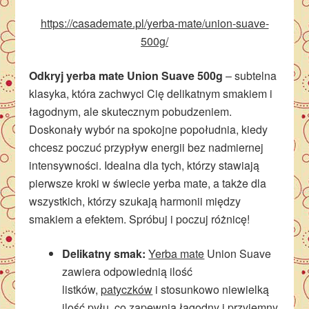
https://casademate.pl/yerba-mate/union-suave-
500g/
Odkryj yerba mate Union Suave 500g
– subtelna
klasyka, która zachwyci Cię delikatnym smakiem i
łagodnym, ale skutecznym pobudzeniem.
Doskonały wybór na spokojne popołudnia, kiedy
chcesz poczuć przypływ energii bez nadmiernej
intensywności. Idealna dla tych, którzy stawiają
pierwsze kroki w świecie yerba mate, a także dla
wszystkich, którzy szukają harmonii między
smakiem a efektem. Spróbuj i poczuj różnicę!
Delikatny smak:
Yerba mate
Union Suave
zawiera odpowiednią ilość
listków,
patyczków
i stosunkowo niewielką
ilość pyłu, co zapewnia łagodny i przyjemny