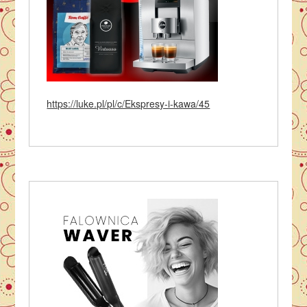
https://luke.pl/pl/c/Ekspresy-i-kawa/45