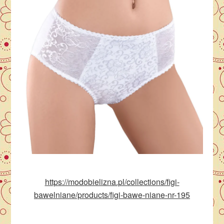
https://modobielizna.pl/collections/figi-
bawelniane/products/figi-bawe-niane-nr-195