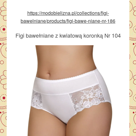
https://modobielizna.pl/collections/figi-
bawelniane/products/figi-bawe-niane-nr-186
Figi bawełniane z kwiatową koronką Nr 104