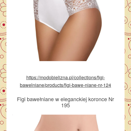
https://modobielizna.pl/collections/figi-
bawelniane/products/figi-bawe-niane-nr-124
Figi bawełniane w eleganckiej koronce Nr
195