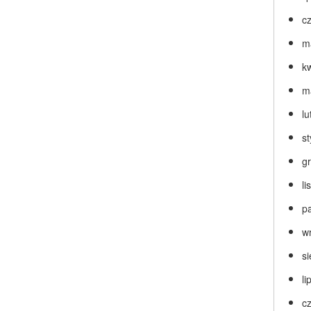
c
m
k
m
lu
s
g
l
p
w
s
li
c