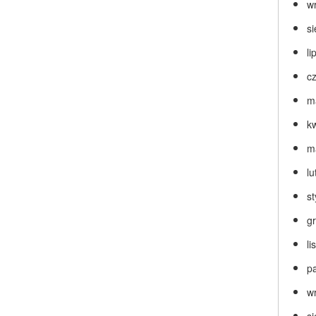
w
s
li
c
m
k
m
lu
s
g
l
p
w