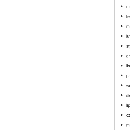
m
k
m
lu
s
g
l
p
w
s
li
c
m