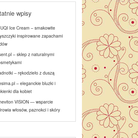
atnie wpisy
IUQI Ice Cream – smakowite
łyszczyki inspirowane zapachami
odów
ent.pl – sklep z naturalnymi
osmetykami
adnotki – rękodzieło z duszą
sima.pl – eleganckie bluzki i
kienki dla kobiet
heviton VISION — wsparcie
rowia włosów, paznokci i skóry