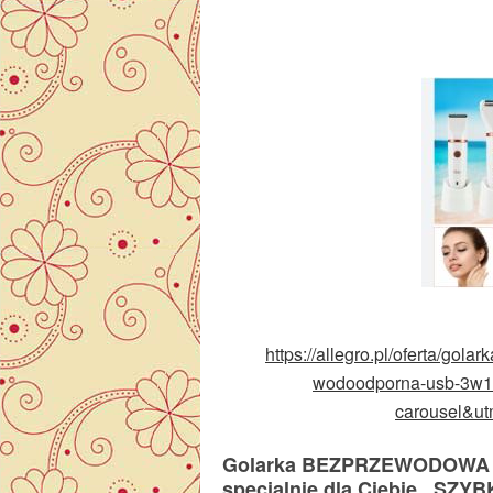
https://allegro.pl/oferta/gola
wodoodporna-usb-3w1
carousel&ut
Golarka BEZPRZEWODOWA QU
specjalnie dla Ciebie. SZY