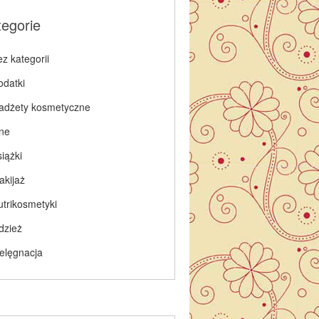
tegorie
z kategorii
odatki
adżety kosmetyczne
nne
iążki
akijaż
utrikosmetyki
dzież
ielęgnacja