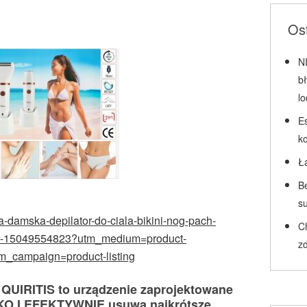
Ost
N
b
l
Es
k
Ł
Be
su
rka-damska-depilator-do-ciala-bikini-nog-pach-
C
-15049554823?utm_medium=product-
zd
m_campaign=product-listing
IRITIS to urządzenie zaprojektowane
BKO I EFEKTYWNIE usuwa najkrótsze,