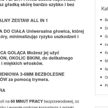
sz gładką skórę bardzo szybko i bez
Ka
LNY ZESTAW ALL IN 1
Be
D
DO CIAŁA Uniwersalna głowica, której
kóry, minimalizując ryzyko uszkodzeń i
G
i
A GOLĄCA Możesz jej użyć
Ks
N, OKOLIC BIKINI, do delikatnego
M
h i miękkich włosków.
N
IENIOWA 3-6MM BEZBOLESNE
O
W za pomocą trymera.
P
RA
oli na
60 MINUT PRACY
bezprzewodowej, co
hu i wygodę podczas korzystania z golarki.