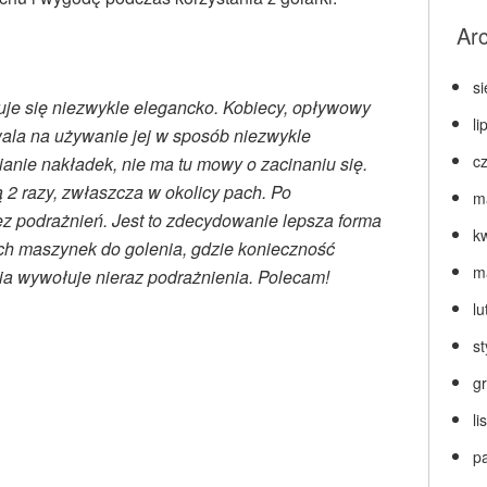
Ar
s
uje się niezwykle elegancko. Kobiecy, opływowy
li
wala na używanie jej w sposób niezwykle
c
ianie nakładek, nie ma tu mowy o zacinaniu się.
2 razy, zwłaszcza w okolicy pach. Po
m
ez podrażnień. Jest to zdecydowanie lepsza forma
k
nych maszynek do golenia, gdzie konieczność
m
ia wywołuje nieraz podrażnienia. Polecam!
lu
s
g
l
p