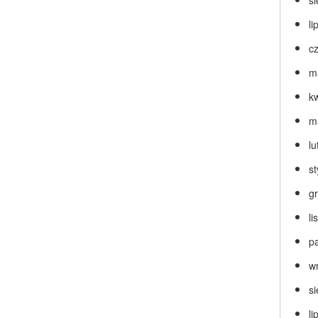
s
li
c
m
k
m
lu
s
g
l
p
w
s
li