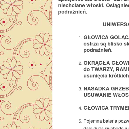
niechciane włoski. Osiągnie
podrażnień.
UNIWERSA
GŁOWICA GOLĄCA 
ostrza są blisko s
podrażnień.
OKRĄGŁA GŁOWIC
do TWARZY, RAMIO
usunięcia krótkic
NASADKA GRZEB
USUWANIE WŁOSÓ
GŁOWICA TRYME
Pojemna bateria pozw
daje dużą swobodę ruc