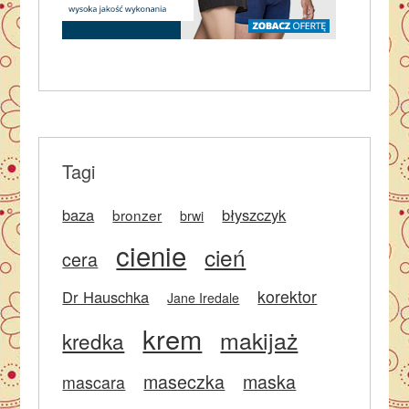
Tagi
baza
błyszczyk
bronzer
brwi
cienie
cień
cera
korektor
Dr Hauschka
Jane Iredale
krem
makijaż
kredka
maseczka
maska
mascara