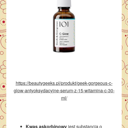
https://beautygeeks.pl/produkt/geek-gorgeous-c-
glow-antyoksydacyjne-serum-z-15-witamina-c-30-
ml/
Kwas askorbinowy
jest substancją o