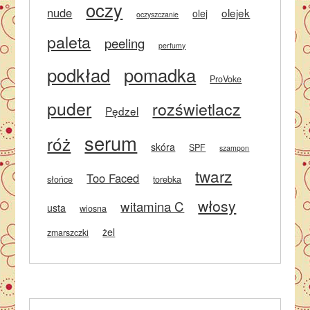
oczy
nude
olejek
olej
oczyszczanie
paleta
peeling
perfumy
podkład
pomadka
ProVoke
puder
rozświetlacz
Pędzel
serum
róż
skóra
SPF
szampon
twarz
Too Faced
słońce
torebka
włosy
witamina C
usta
wiosna
żel
zmarszczki