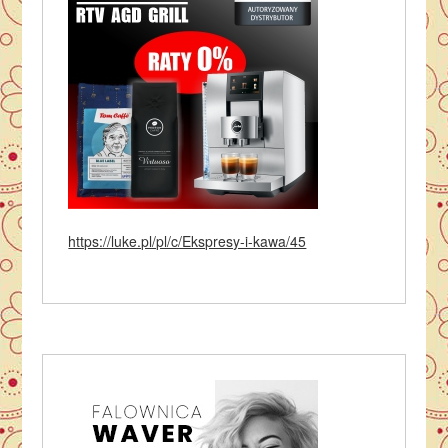
https://luke.pl/pl/c/Ekspresy-i-kawa/45