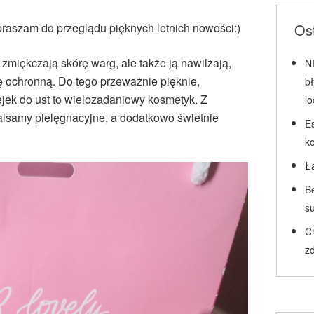
apraszam do przeglądu pięknych letnich nowości:)
Ost
i zmiękczają skórę warg, ale także ją nawilżają,
N
ę ochronną. Do tego przeważnie pięknie,
b
ejek do ust to wielozadaniowy kosmetyk. Z
l
lsamy pielęgnacyjne, a dodatkowo świetnie
Es
k
Ł
Be
su
C
zd