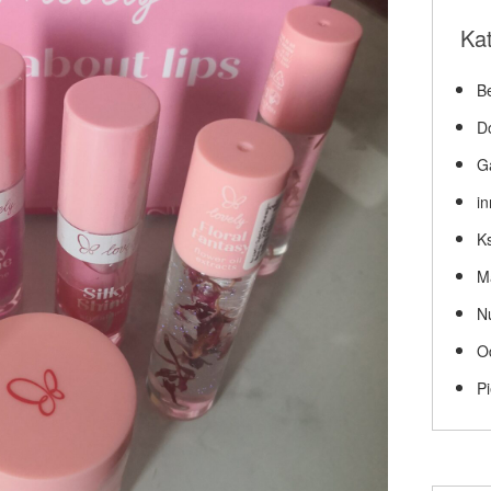
Ka
Be
D
G
i
Ks
M
N
O
P