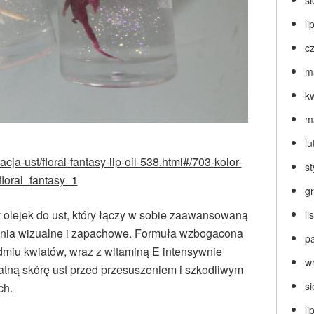
s
li
c
m
k
m
lu
cja-ust/floral-fantasy-lip-oil-538.html#/703-kolor-
s
floral_fantasy_1
g
olejek do ust, który
łączy w sobie zaawansowaną
l
nania wizualne i zapachowe. Formuła wzbogacona
p
dmiu kwiatów, wraz z witamin
ą E intensywnie
w
atną sk
ór
ę ust przed przesuszeniem i szkodliwym
s
ch.
li