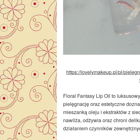
https://lovelymakeup.pl/pl/pielegna
Floral
Fantasy Lip
Oil
to luksusowy 
pielęgnację oraz estetyczne doz
mieszanką oleju i ekstrakt
ów z sie
nawilża, odżywia oraz chroni delik
działaniem czynnik
ów zewn
ętrzny