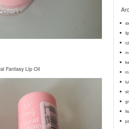
Ar
s
li
c
m
k
ral Fantasy Lip Oil
m
lu
s
g
l
p