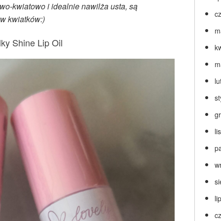
o-kwiatowo i idealnie nawilża usta, są
c
yw kwiatków:)
m
lky Shine Lip Oil
k
m
lu
s
g
l
p
w
s
li
c