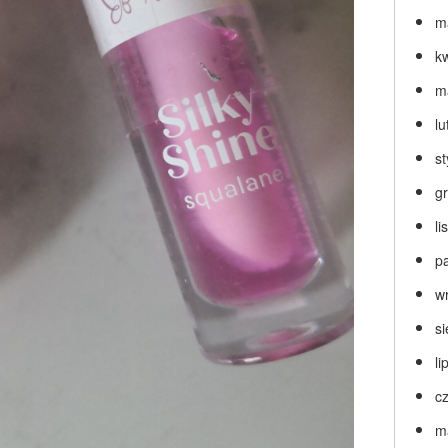
m
k
m
lu
s
g
l
p
w
s
li
c
m