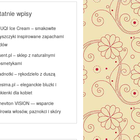
atnie wpisy
IUQI Ice Cream – smakowite
łyszczyki inspirowane zapachami
odów
ent.pl – sklep z naturalnymi
osmetykami
adnotki – rękodzieło z duszą
sima.pl – eleganckie bluzki i
kienki dla kobiet
heviton VISION — wsparcie
rowia włosów, paznokci i skóry