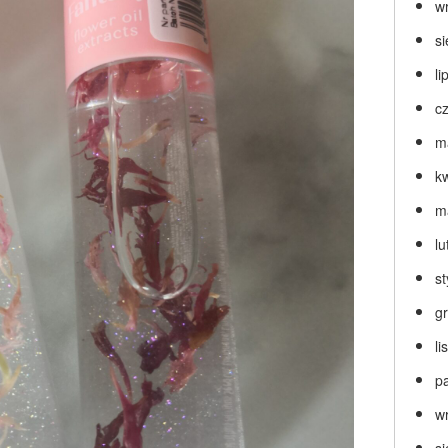
w
s
li
c
m
k
m
lu
s
g
l
p
w