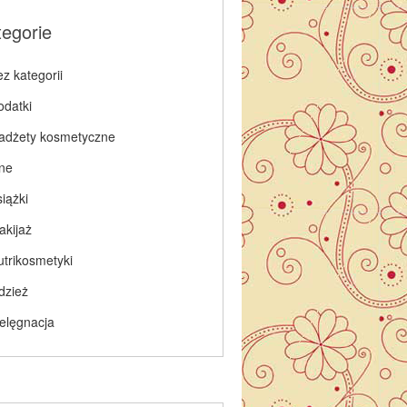
tegorie
z kategorii
odatki
adżety kosmetyczne
nne
iążki
akijaż
utrikosmetyki
dzież
ielęgnacja