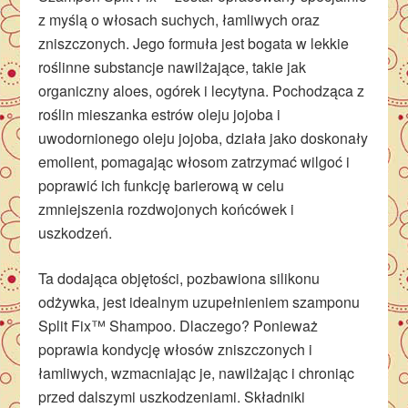
z myślą o włosach suchych, łamliwych oraz
zniszczonych. Jego formuła jest bogata w lekkie
roślinne substancje nawilżające, takie jak
organiczny aloes, ogórek i lecytyna. Pochodząca z
roślin mieszanka estrów oleju jojoba i
uwodornionego oleju jojoba, działa jako doskonały
emolient, pomagając włosom zatrzymać wilgoć i
poprawić ich funkcję barierową w celu
zmniejszenia rozdwojonych końcówek i
uszkodzeń.
Ta dodająca objętości, pozbawiona silikonu
odżywka, jest idealnym uzupełnieniem szamponu
Split Fix™ Shampoo. Dlaczego? Ponieważ
poprawia kondycję włosów zniszczonych i
łamliwych, wzmacniając je, nawilżając i chroniąc
przed dalszymi uszkodzeniami. Składniki