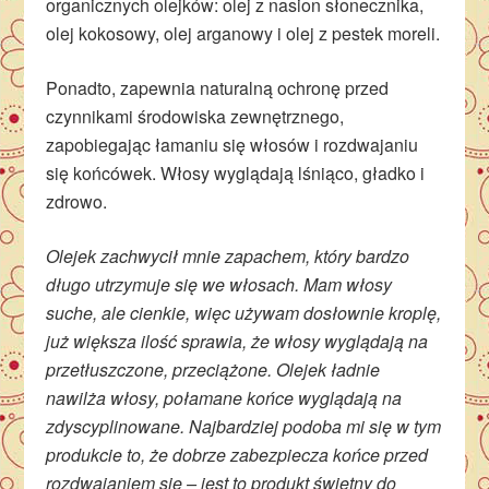
organicznych olejków: olej z nasion słonecznika,
olej kokosowy, olej arganowy i olej z pestek moreli.
Ponadto, zapewnia naturalną ochronę przed
czynnikami środowiska zewnętrznego,
zapobiegając łamaniu się włosów i rozdwajaniu
się końcówek. Włosy wyglądają lśniąco, gładko i
zdrowo.
Olejek zachwycił mnie zapachem, który bardzo
długo utrzymuje się we włosach. Mam włosy
suche, ale cienkie, więc używam dosłownie kroplę,
już większa ilość sprawia, że włosy wyglądają na
przetłuszczone, przeciążone. Olejek ładnie
nawilża włosy, połamane końce wyglądają na
zdyscyplinowane. Najbardziej podoba mi się w tym
produkcie to, że dobrze zabezpiecza końce przed
rozdwajaniem się – jest to produkt świetny do