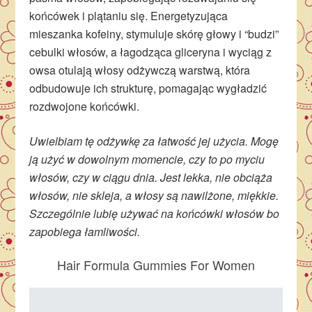
końcówek i plątaniu się. Energetyzująca
mieszanka kofeiny, stymuluje skórę głowy i “budzi”
cebulki włosów, a łagodząca gliceryna i wyciąg z
owsa otulają włosy odżywczą warstwą, która
odbudowuje ich strukturę, pomagając wygładzić
rozdwojone końcówki.
Uwielbiam tę odżywkę za łatwość jej użycia. Mogę
ją użyć w dowolnym momencie, czy to po myciu
włosów, czy w ciągu dnia. Jest lekka, nie obciąża
włosów, nie skleja, a włosy są nawilżone, miękkie.
Szczególnie lubię używać na końcówki włosów bo
zapobiega łamliwości.
Hair Formula Gummies For Women