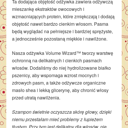
Ta dodająca objętość odżywka zawiera odżywczą
mieszankę ekstraktów owocowych i
wzmacniających protein, które zmiękczają i dodają
objętość nawet bardzo cienkim włosom. Pasma
będą wyglądać na pełniejsze i bardziej sprężyste,
a jednocześnie pozostaną miękkie i nawilżone.
Nasza odżywka Volume Wizard™ tworzy warstwę
ochronną na delikatnych i cienkich pasmach
włosów. Dodaliśmy do niej hydrolizowane białko
pszenicy, aby wspomaga wzrost mocnych i
zdrowych pasm, a także odżywcze organiczne
masło shea i lekką glicerynę, aby chronić włosy
przed utratą nawilżenia.
Szampon świetnie oczyszcza skórę głowy, dzięki
niemu przestałam mieć problemy z łupieżem
tłustym. Przy tym jest delikatny dla włosów, nie