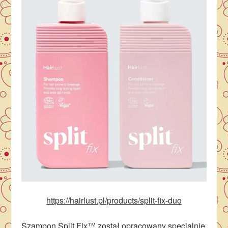
https://hairlust.pl/products/split-fix-duo
Szampon Split Fix™ został opracowany specjalnie