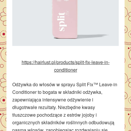
https://hairlust.pl/products/split-fix-leave-in-
conditioner
Odżywka do włosów w sprayu Split Fix™ Leave-in
Conditioner to bogata w składniki odżywka,
zapewniająca intensywne odżywienie i
długotrwałe rezultaty. Niezbędne kwasy
tłuszczowe pochodzące z estrów jojoby i
organicznych składników roślinnych odbudowują
pasma włosów, zapobiegając rozdwajaniu się