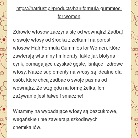
https://hairlust.pl/products/hair-formula-gummies-
for-women
Zdrowie włosów zaczyna się od wewnątrz! Zadbaj
o swoje włosy od środka z żelkami na porost
włosów Hair Formula Gummies for Women, które
zawierają witaminy i minerały, takie jak biotyna i
cynk, pomagające uzyskać gęste, lśniące i zdrowe
włosy. Nasze suplementy na włosy są idealne dla
osób, ktore chcą zadbać o swoje pasma od
wewnątrz. Ze względu na formę żelka, ich
zażywanie jest łatwe i smaczne!
Witaminy na wypadające włosy są bezcukrowe,
wegańskie i nie zawierają szkodliwych
chemikaliów.