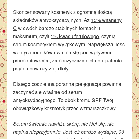
Skoncentrowany kosmetyk z ogromną ilością
składników antyoksydacyjnych. Aż
15% witaminy
C
w dwóch bardzo stabilnych formach; i
maksimum, czyli
1% kwasu ferulowego
, czynią
serum kosmetykiem wyjątkowym. Największa ilość
wolnych rodników uwalnia się pod wpływem
promieniowania , zanieczyszczeń, stresu, palenia
papierosów czy złej diety.
Dlatego codzienna poranna pielęgnacja powinna
zaczynać się właśnie od serum
antyoksydacyjnego. To obok kremu SPF Twój
obowiązkowy kosmetyk przeciwzmarszczkowy.
Serum świetnie nawilża skórę, nie klei się, nie
napina nieprzyjemnie. Jest też bardzo wydajne, 30