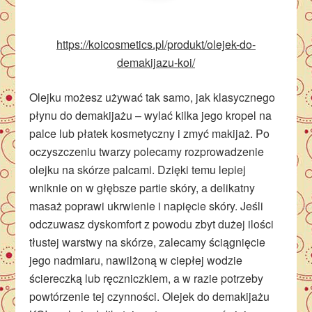
https://koicosmetics.pl/produkt/olejek-do-
demakijazu-koi/
Olejku możesz używać tak samo, jak klasycznego
płynu do demakijażu – wylać kilka jego kropel na
palce lub płatek kosmetyczny i zmyć makijaż. Po
oczyszczeniu twarzy polecamy rozprowadzenie
olejku na skórze palcami. Dzięki temu lepiej
wniknie on w głębsze partie skóry, a delikatny
masaż poprawi ukrwienie i napięcie skóry. Jeśli
odczuwasz dyskomfort z powodu zbyt dużej ilości
tłustej warstwy na skórze, zalecamy ściągnięcie
jego nadmiaru, nawilżoną w ciepłej wodzie
ściereczką lub ręczniczkiem, a w razie potrzeby
powtórzenie tej czynności. Olejek do demakijażu