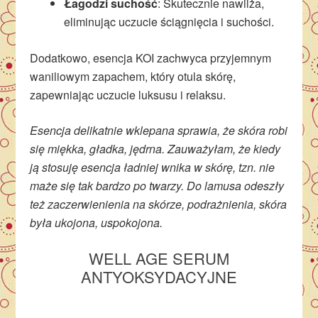
Łagodzi suchość
: Skutecznie nawilża,
eliminując uczucie ściągnięcia i suchości.
Dodatkowo, esencja KOI zachwyca przyjemnym
waniliowym zapachem, który otula skórę,
zapewniając uczucie luksusu i relaksu.
Esencja delikatnie wklepana sprawia, że skóra robi
się miękka, gładka, jędrna. Zauważyłam, że kiedy
ją stosuję esencja ładniej wnika w skórę, tzn. nie
maże się tak bardzo po twarzy. Do lamusa odeszły
też zaczerwienienia na skórze, podrażnienia, skóra
była ukojona, uspokojona.
WELL AGE SERUM
ANTYOKSYDACYJNE