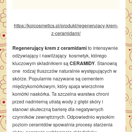
https://koicosmetics.pl/produkt/regenerujacy-krem-
z-ceramidami/
Regenerujący krem z ceramidami
to intensywnie
odżywiający i nawilżający kosmetyk, którego
kluczowym składnikiem są
CERAMIDY
. Stanowią
one rodzaj tłuszczów naturalnie występujących w
skórze. Popularnie nazywane są cementem
międzykomórkowym, który spaja wierzchnie
komórki naskórka. Ta szczelna warstwa chroni
przed nadmierną utratą wody z głębi skóry i
stanowi skuteczną barierę dla negatywnych
czynników zewnętrznych. Odpowiednio wysokim
poziom ceramidów spowalnia procesy starzenia