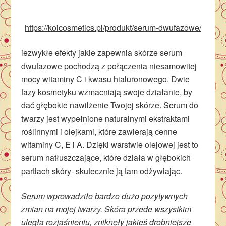
https://koicosmetics.pl/produkt/serum-dwufazowe/
iezwykłe efekty jakie zapewnia skórze serum
dwufazowe pochodzą z połączenia niesamowitej
mocy witaminy C i kwasu hialuronowego. Dwie
fazy kosmetyku wzmacniają swoje działanie, by
dać głębokie nawilżenie Twojej skórze. Serum do
twarzy jest wypełnione naturalnymi ekstraktami
roślinnymi i olejkami, które zawierają cenne
witaminy C, E i A. Dzięki warstwie olejowej jest to
serum natłuszczające, które działa w głębokich
partiach skóry- skutecznie ją tam odżywiając.
Serum wprowadziło bardzo dużo pozytywnych
zmian na mojej twarzy. Skóra przede wszystkim
uległa rozjaśnieniu, zniknęły jakieś drobniejsze