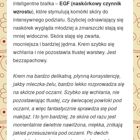
inteligentne białka –
EGF (naskórkowy czynnik
wzrostu
), które stymulują komórki skóry do
intensywnego podziału. Szybciej odnawiający się
naskórek wygląda młodziej a zmarszczki stają się
mniej widoczne. Skóra staję się zwarta,
mocniejsza i bardziej jędrna. Krem szybko się
wchłania i nie pozostawia tłustej warstwy. Jest
bezzapachowy.
Krem ma bardzo delikatną, płynną konsystencję,
jakby mleczka-żelu, bardzo lekko rozprowadza się
na skórze pod oczami. Szybko się wchłania, nie
pozostawiając tłustej, czy świecącej powłoki pod
oczami, a więc fantastycznie sprawdza się pod
makijaż. I to tym bardziej, że skóra od razu jest
momentalnie świetnie nawilżona, miękka, znikają
jakieś przesuszenia pod oczami. Po dwóch