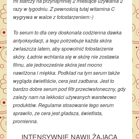
ml starczy na przynajmniej 2 miesiące używania 2
razy w tygodniu. Z pewnością tutaj witamina C
wygrywa w walce z fotostarzeniem:-)
To serum to dla cery doskonała codzienna dawka
antyoksydacji, a tego potrzebuje każda skóra
zwłaszcza latem, aby spowolnić fotostarzenie
skóry. Ładnie wchłania się w skórę nie zostawia
filmu, ale jednocześnie skóra jest mocno
nawilżona i miękka. Podkład na tym serum także
wygląda świetliście, cera jest zadbana. Jest to
bardzo dobre serum pod filtr przeciwsłoneczny, gdy
zależy nam na lekkości używanych warstwowo
produktów. Regularne stosowanie tego serum
sprawiło, ze cera jest gładsza, świetlista,
promienna.
INTENSYWNIE NAWILŻAJĄCA