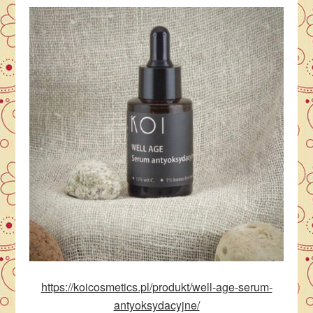
https://koicosmetics.pl/produkt/well-age-serum-
antyoksydacyjne/