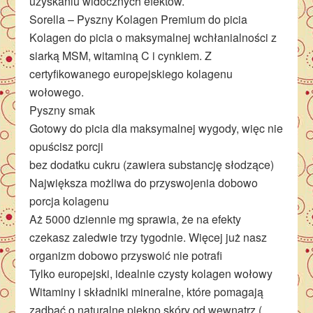
uzyskaniu widocznych efektów.
Sorella – Pyszny Kolagen Premium do picia
Kolagen do picia o maksymalnej wchłanialności z
siarką MSM, witaminą C i cynkiem. Z
certyfikowanego europejskiego kolagenu
wołowego.
Pyszny smak
Gotowy do picia dla maksymalnej wygody, więc nie
opuścisz porcji
bez dodatku cukru (zawiera substancję słodzące)
Największa możliwa do przyswojenia dobowo
porcja kolagenu
Aż 5000 dziennie mg sprawia, że na efekty
czekasz zaledwie trzy tygodnie. Więcej już nasz
organizm dobowo przyswoić nie potrafi
Tylko europejski, idealnie czysty kolagen wołowy
Witaminy i składniki mineralne, które pomagają
zadbać o naturalne piękno skóry od wewnątrz (