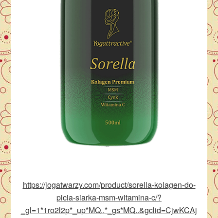
https://jogatwarzy.com/product/sorella-kolagen-do-
picia-siarka-msm-witamina-c/?
_gl=1*1ro2l2p*_up*MQ..*_gs*MQ..&gclid=CjwKCAj