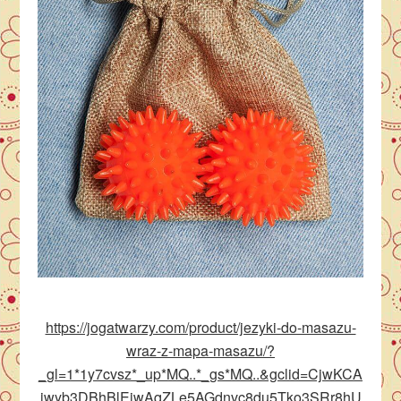
https://jogatwarzy.com/product/jezyki-do-masazu-
wraz-z-mapa-masazu/?
_gl=1*1y7cvsz*_up*MQ..*_gs*MQ..&gclid=CjwKCA
jwyb3DBhBlEiwAqZLe5AGdnvc8du5Tko3SRr8hU