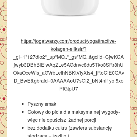
https://jogatwarzy.com/product/yogattractive-
kolagen-eliksir/?
_gl=1*127dlo2*_up*MQ..*_gs*MQ..&gclid=CjwKCA
jwyb3DBhBlEiwAqZLe5AGdnvc8du5Tko3SRr8hU
OkaOceWis_aGVrbLefhNBKtVtyXfs4_jRoCiE0QAv
D_BwE&gbraid=0AAAAAoU7sOl2_bNt4nI1yol5xo
PfGtpU7
Pyszny smak
Gotowy do picia dla maksymalnej wygody-
więc nie opuścisz żadnej porcji
bez dodatku cukru (zawiera substancję
słodzącą – ksylitol)