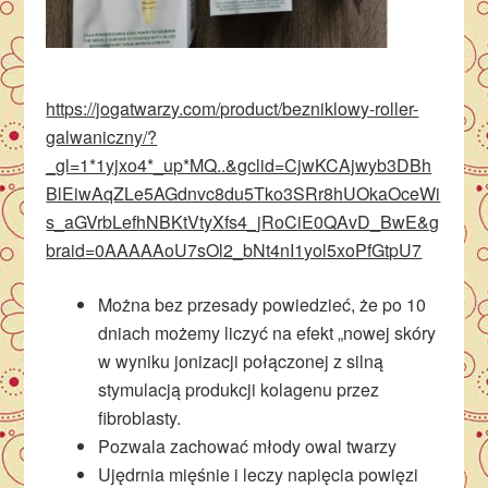
https://jogatwarzy.com/product/bezniklowy-roller-
galwaniczny/?
_gl=1*1yjxo4*_up*MQ..&gclid=CjwKCAjwyb3DBh
BlEiwAqZLe5AGdnvc8du5Tko3SRr8hUOkaOceWi
s_aGVrbLefhNBKtVtyXfs4_jRoCiE0QAvD_BwE&g
braid=0AAAAAoU7sOl2_bNt4nI1yol5xoPfGtpU7
Można bez przesady powiedzieć, że po 10
dniach możemy liczyć na efekt „nowej skóry
w wyniku jonizacji połączonej z silną
stymulacją produkcji kolagenu przez
fibroblasty.
Pozwala zachować młody owal twarzy
Ujędrnia mięśnie i leczy napięcia powięzi