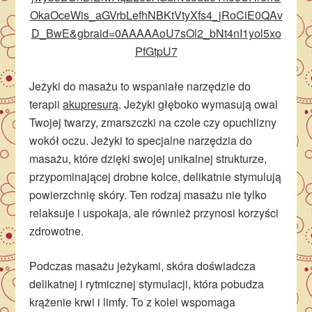
OkaOceWis_aGVrbLefhNBKtVtyXfs4_jRoCiE0QAv
D_BwE&gbraid=0AAAAAoU7sOl2_bNt4nI1yol5xo
PfGtpU7
Jeżyki do masażu to wspaniałe narzędzie do
terapii
akupresurą
. Jeżyki głęboko wymasują owal
Twojej twarzy, zmarszczki na czole czy opuchlizny
wokół oczu. Jeżyki to specjalne narzędzia do
masażu, które dzięki swojej unikalnej strukturze,
przypominającej drobne kolce, delikatnie stymulują
powierzchnię skóry. Ten rodzaj masażu nie tylko
relaksuje i uspokaja, ale również przynosi korzyści
zdrowotne.
Podczas masażu jeżykami, skóra doświadcza
delikatnej i rytmicznej stymulacji, która pobudza
krążenie krwi i limfy. To z kolei wspomaga