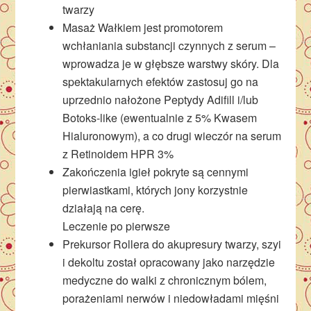
twarzy
Masaż Wałkiem jest promotorem
wchłaniania substancji czynnych z serum –
wprowadza je w głębsze warstwy skóry. Dla
spektakularnych efektów zastosuj go na
uprzednio nałożone Peptydy Adifill i/lub
Botoks-like (ewentualnie z 5% Kwasem
Hialuronowym), a co drugi wieczór na serum
z Retinoidem HPR 3%
Zakończenia igieł pokryte są cennymi
pierwiastkami, których jony korzystnie
działają na cerę.
Leczenie po pierwsze
Prekursor Rollera do akupresury twarzy, szyi
i dekoltu został opracowany jako narzędzie
medyczne do walki z chronicznym bólem,
porażeniami nerwów i niedowładami mięśni