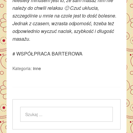
Niestety minusem jest to, że sam masaż nim nie
należy do chwili relaksu 🙂 Czuć ukłucia,
szczególnie u mnie na czole jest to dość bolesne.
Jednak z czasem, wzrasta odporność, trzeba też
odpowiednio wyczuć nacisk, szybkość i długość
masażu.
# WSPÓŁPRACA BARTEROWA
Kategoria:
inne