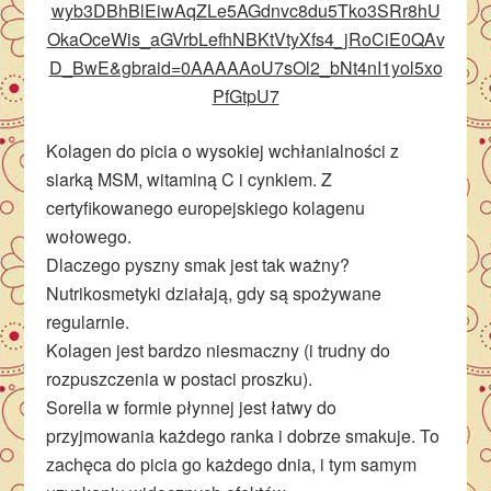
wyb3DBhBlEiwAqZLe5AGdnvc8du5Tko3SRr8hU
OkaOceWis_aGVrbLefhNBKtVtyXfs4_jRoCiE0QAv
D_BwE&gbraid=0AAAAAoU7sOl2_bNt4nI1yol5xo
PfGtpU7
Kolagen do picia o wysokiej wchłanialności z
siarką MSM, witaminą C i cynkiem. Z
certyfikowanego europejskiego kolagenu
wołowego.
Dlaczego pyszny smak jest tak ważny?
Nutrikosmetyki działają, gdy są spożywane
regularnie.
Kolagen jest bardzo niesmaczny (i trudny do
rozpuszczenia w postaci proszku).
Sorella w formie płynnej jest łatwy do
przyjmowania każdego ranka i dobrze smakuje. To
zachęca do picia go każdego dnia, i tym samym