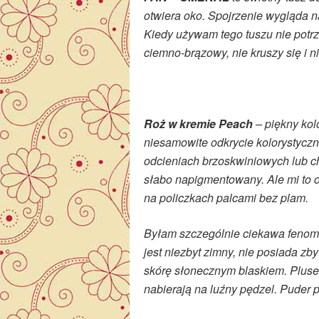
otwiera oko. Spojrzenie wygląda n
Kiedy używam tego tuszu nie potrz
ciemno-brązowy, nie kruszy się i n
Roż w kremie Peach
– piękny kol
niesamowite odkrycie kolorystyczn
odcieniach brzoskwiniowych lub ch
słabo napigmentowany. Ale mi to 
na policzkach palcami bez plam.
Byłam szczególnie ciekawa feno
jest niezbyt zimny, nie posiada zb
skórę słonecznym blaskiem. Plusem 
nabierają na luźny pędzel. Puder 