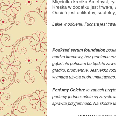
Mięciutka kredka Amethyst, ry
Kreska w dodatku jest trwała, 
Odcień jest delikatny, subtelny
Lakie w odcieniu Fuchsia jest trwał
Podkład serum foundation
posia
bardzo kremowy, bez problemu ro
gąbki nie polecam bo będzie zawsz
gładko, promiennie. Jest lekko rozśw
wymaga użycia pudru matującego.
Perfumy Celebre
to zapach przyj
perfumy jednocześnie są zmysłow
sprawia przyjemność. Na skórze utr