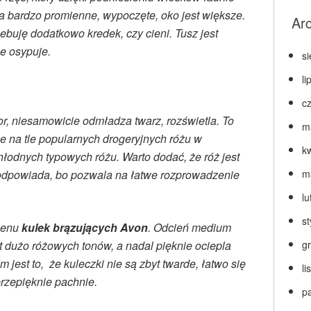
a bardzo promienne, wypoczęte, oko jest większe.
Ar
ebuję dodatkowo kredek, czy cieni. Tusz jest
ie osypuje.
s
li
c
or, niesamowicie odmładza twarz, rozświetla. To
m
e na tle popularnych drogeryjnych różu w
k
łodnych typowych różu. Warto dodać, że róż jest
odpowiada, bo pozwala na łatwe rozprowadzenie
m
lu
s
menu
kulek brązujących Avon
. Odcień medium
yt dużo różowych tonów, a nadal pięknie ociepla
g
jest to, że kuleczki nie są zbyt twarde, łatwo się
l
przepięknie pachnie.
p