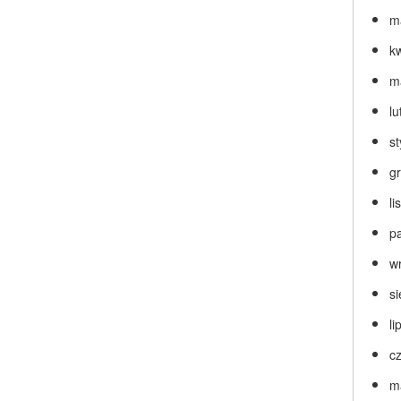
m
k
m
lu
s
g
l
p
w
s
li
c
m