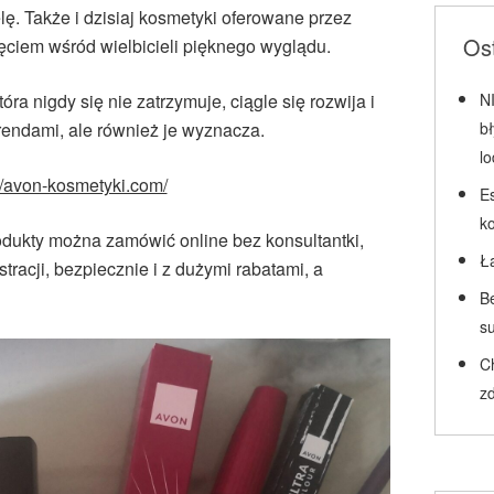
elę. Także i dzisiaj kosmetyki oferowane przez
Ost
ęciem wśród wielbicieli pięknego wyglądu.
ra nigdy się nie zatrzymuje, ciągle się rozwija i
N
rendami, ale również je wyznacza.
b
l
//avon-kosmetyki.com/
Es
k
dukty można zamówić online bez konsultantki,
Ł
racji, bezpiecznie i z dużymi rabatami, a
Be
su
C
zd