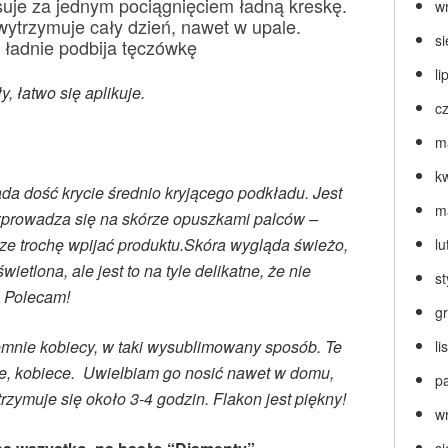
suje za jednym pociągnięciem ładną kreskę.
w
wytrzymuje cały dzień, nawet w upale.
s
, ładnie podbija tęczówkę
li
y, łatwo się aplikuje.
c
m
k
da dość krycie średnio kryjącego podkładu. Jest
m
zprowadza się na skórze opuszkami palców –
e trochę wpijać produktu.
Skóra wygląda świeżo,
lu
ietlona, ale jest to na tyle delikatne, że nie
s
 Polecam!
g
emnie kobiecy, w taki wysublimowany sposób. Te
l
e, kobiece. Uwielbiam go nosić nawet w domu,
p
zymuje się około 3-4 godzin. Flakon jest piękny!
w