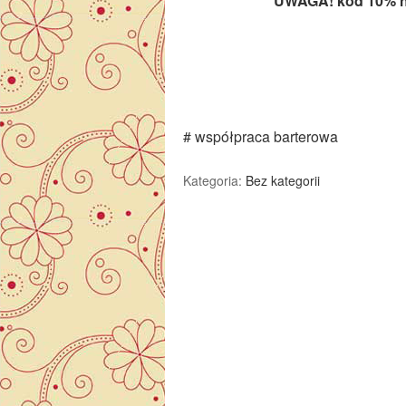
UWAGA! kod 10% n
# współpraca barterowa
Kategoria:
Bez kategorii