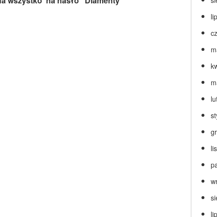
a wszystko na hasło “Diamenty”
s
li
c
m
k
m
lu
s
g
l
p
w
s
li