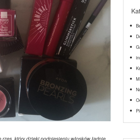
Ka
Be
D
G
i
Ks
M
N
O
P
o rzęs, który dzięki podniesieniu włosków ładnie