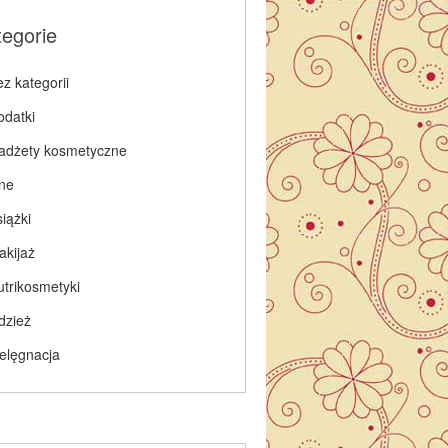
tegorie
z kategorii
odatki
adżety kosmetyczne
nne
iążki
akijaż
utrikosmetyki
dzież
ielęgnacja