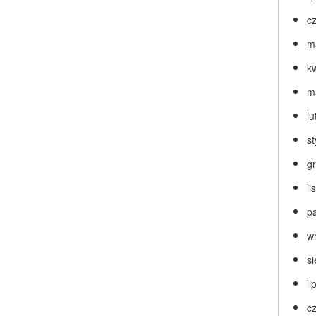
c
m
k
m
lu
s
g
l
p
w
s
li
c