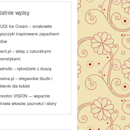
atnie wpisy
IUQI Ice Cream – smakowite
łyszczyki inspirowane zapachami
odów
ent.pl – sklep z naturalnymi
osmetykami
adnotki – rękodzieło z duszą
sima.pl – eleganckie bluzki i
kienki dla kobiet
heviton VISION — wsparcie
rowia włosów, paznokci i skóry