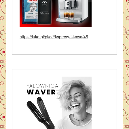
https://luke.pl/pl/c/Ekspresy-i-kawa/45