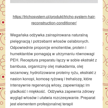
https://trichosystem.pl/produkt/tricho-system-hair-
reconstruction-conditioner/
Wegańska odżywka zainspirowana naturalną
pielęgnacją i potrzebami włosów osłabionych.
Odpowiednie proporcje emolientów, protein i
humektantów pomagają w utrzymaniu równowagi
PEH. Receptura preparatu łączy w sobie ekstrakt z
bambusa, organiczny olej makadamia, olej
sezamowy, hydrolizowane proteiny ryżu, ekstrakt z
nasion konopi, komosę ryżową i trehalozę, które
intensywnie regenerują włosy, zapewniając im
gładkość i miękkość. Odżywka zapewnia zdrowy
wygląd włosów i ułatwia rozczesywanie. Preparat
jest elementem profesjonalnej terapii