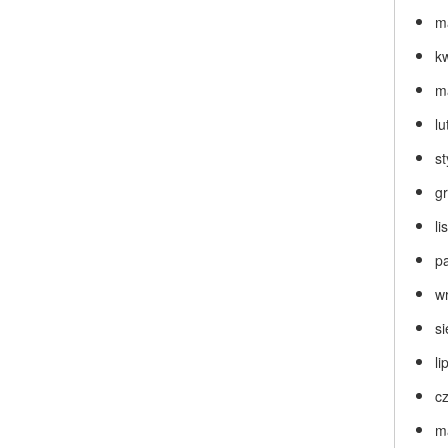
m
k
m
lu
s
g
l
p
w
s
li
c
m