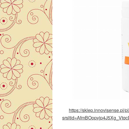
https://sklep.innovisense.pl
srsltid=AfmBOopvjp4J5Xg_V