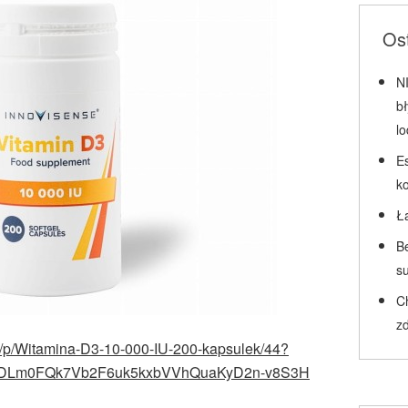
Ost
N
b
l
Es
k
Ł
Be
su
C
zd
/pl/p/Witamina-D3-10-000-IU-200-kapsulek/44?
tqcDLm0FQk7Vb2F6uk5kxbVVhQuaKyD2n-v8S3H