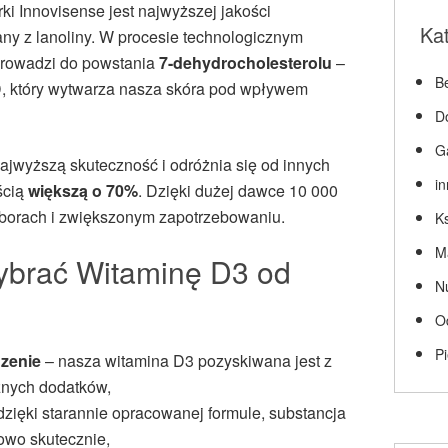
i Innovisense jest najwyższej jakości
Ka
any z lanoliny. W procesie technologicznym
 prowadzi do powstania
7-dehydrocholesterolu
–
Be
D, który wytwarza nasza skóra pod wpływem
D
G
ajwyższą skuteczność i odróżnia się od innych
i
ścią
większą o 70%
. Dzięki dużej dawce 10 000
doborach i zwiększonym zapotrzebowaniu.
Ks
M
ybrać Witaminę D3 od
N
O
P
zenie
– nasza witamina D3 pozyskiwana jest z
cznych dodatków,
dzięki starannie opracowanej formule, substancja
owo skutecznie,