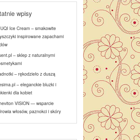
atnie wpisy
IUQI Ice Cream – smakowite
łyszczyki inspirowane zapachami
odów
ent.pl – sklep z naturalnymi
osmetykami
adnotki – rękodzieło z duszą
sima.pl – eleganckie bluzki i
kienki dla kobiet
heviton VISION — wsparcie
rowia włosów, paznokci i skóry