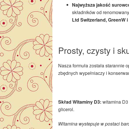
Najwyższa jakość surow
składników od renomowanyc
Ltd Switzerland, GreenW i 
Prosty, czysty i s
Nasza formuła została starannie 
zbędnych wypełniaczy i konserwant
Skład Witaminy D3:
witamina D3 (
glicerol.
Witamina wystepuje w postaci bard