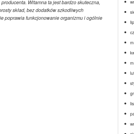
 producenta. Witamna ta jest bardzo skuteczna,
w
prosty skład, bez dodatków szkodliwych
s
ie poprawia funkcjonowanie organizmu i ogólnie
li
c
m
k
m
lu
s
g
l
p
w