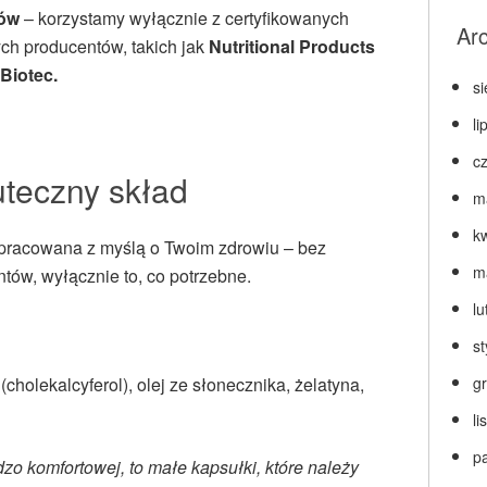
ców
– korzystamy wyłącznie z certyfikowanych
Ar
h producentów, takich jak
Nutritional Products
Biotec.
s
li
c
kuteczny skład
m
k
opracowana z myślą o Twoim zdrowiu – bez
m
ów, wyłącznie to, co potrzebne.
lu
s
cholekalcyferol), olej ze słonecznika, żelatyna,
g
l
p
zo komfortowej, to małe kapsułki, które należy