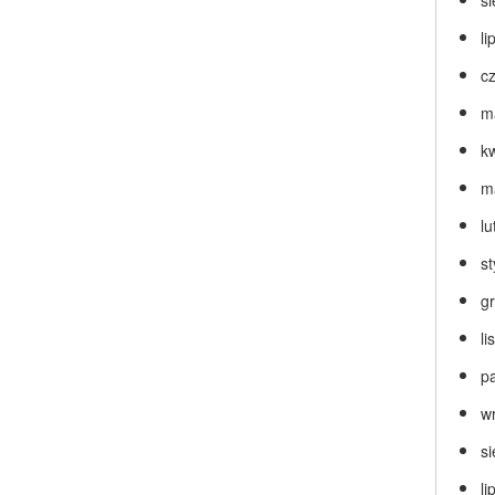
s
li
c
m
k
m
lu
s
g
l
p
w
s
li