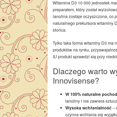
Witamina D3 10 000 jednostek mark
preparatem, który został wyizolow
lanolina zostaje oczyszczona, co
naturalnego prekursora witaminy 
słońca.
Tylko taka forma witaminy D3 ma n
produktów na rynku, przyswajalno
IU produkt sprawdzi się przy nie
Dlaczego warto w
Innovisense?
W 100% naturalne pochod
lanoliny i nie zawiera sztu
Wysoka wchłanialność
– 
czynna wchłania się wyjątk