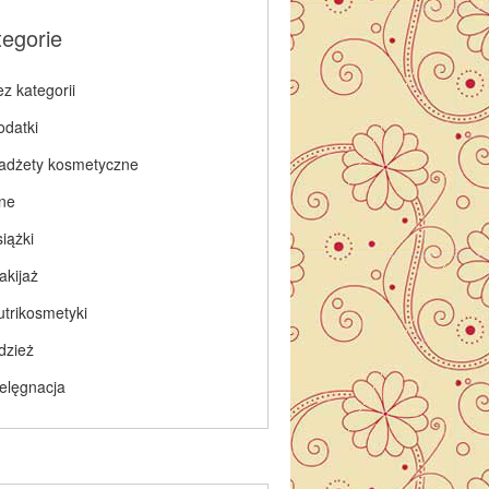
tegorie
z kategorii
odatki
adżety kosmetyczne
nne
iążki
akijaż
utrikosmetyki
dzież
ielęgnacja