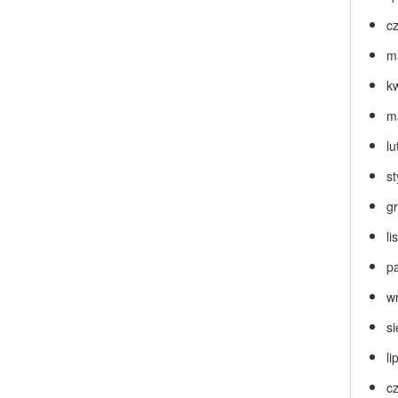
c
m
k
m
lu
s
g
l
p
w
s
li
c