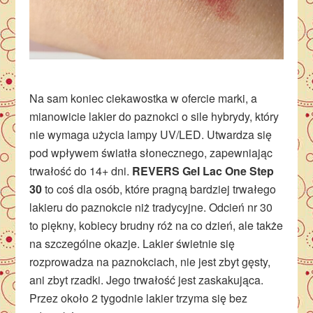
Na sam koniec ciekawostka w ofercie marki, a
mianowicie lakier do paznokci o sile hybrydy, który
nie wymaga użycia lampy UV/LED. Utwardza się
pod wpływem światła słonecznego, zapewniając
trwałość do 14+ dni.
REVERS Gel Lac One Step
30
to coś dla osób, które pragną bardziej trwałego
lakieru do paznokcie niż tradycyjne. Odcień nr 30
to piękny, kobiecy brudny róż na co dzień, ale także
na szczególne okazje. Lakier świetnie się
rozprowadza na paznokciach, nie jest zbyt gęsty,
ani zbyt rzadki. Jego trwałość jest zaskakująca.
Przez około 2 tygodnie lakier trzyma się bez