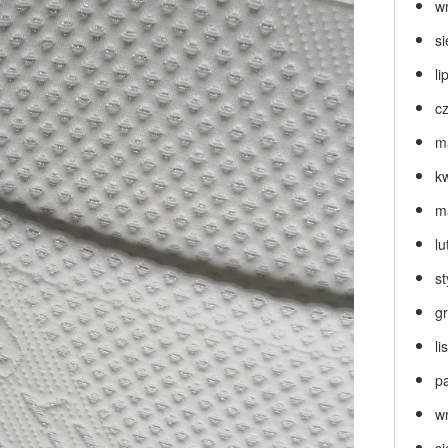
w
s
li
c
m
k
m
lu
s
g
l
p
w