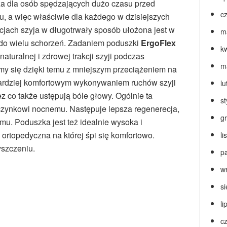
a dla osób spędzających dużo czasu przed
c
, a więc właściwie dla każdego w dzisiejszych
cjach szyja w długotrwały sposób ułożona jest w
m
 do wielu schorzeń. Zadaniem poduszki
ErgoFlex
k
aturalnej i zdrowej trakcji szyji podczas
m
y się dzięki temu z mniejszym przeciążeniem na
bardziej komfortowym wykonywaniem ruchów szyji
lu
zez co także ustępują bóle głowy. Ogólnie ta
s
zynkowi nocnemu. Następuje lepsza regenerecja,
g
zmu. Poduszka jest też idealnie wysoka i
rtopedyczna na której śpi się komfortowo.
l
yszczeniu.
p
w
s
li
c