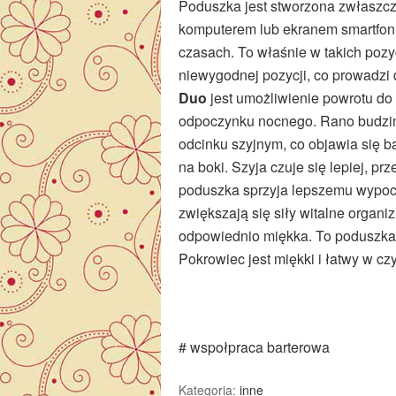
Poduszka jest stworzona zwłaszcz
komputerem lub ekranem smartfonu
czasach. To właśnie w takich pozy
niewygodnej pozycji, co prowadzi
Duo
jest umożliwienie powrotu do n
odpoczynku nocnego. Rano budzim
odcinku szyjnym, co objawia się 
na boki. Szyja czuje się lepiej, pr
poduszka sprzyja lepszemu wypoc
zwiększają się siły witalne organi
odpowiednio miękka. To poduszka o
Pokrowiec jest miękki i łatwy w cz
# wspołpraca barterowa
Kategoria:
inne