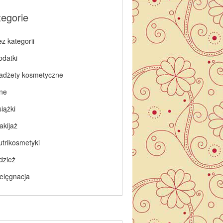
tegorie
z kategorii
odatki
adżety kosmetyczne
nne
iążki
akijaż
utrikosmetyki
dzież
ielęgnacja