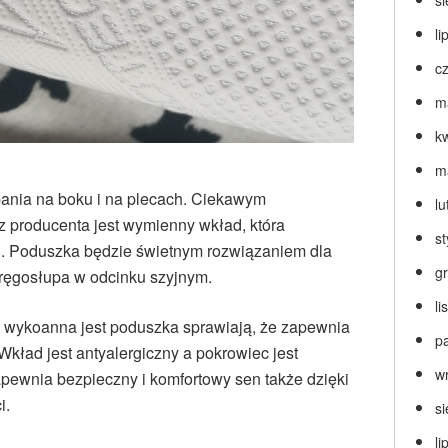
s
li
c
m
k
m
ania na boku i na plecach. Ciekawym
lu
 producenta jest wymienny wkład, która
s
i. Poduszka będzie świetnym rozwiązaniem dla
g
kręgosłupa w odcinku szyjnym.
l
ch wykoanna jest poduszka sprawiają, że zapewnia
p
Wkład jest antyalergiczny a pokrowiec jest
w
Zapewnia bezpieczny i komfortowy sen także dzięki
i.
s
li