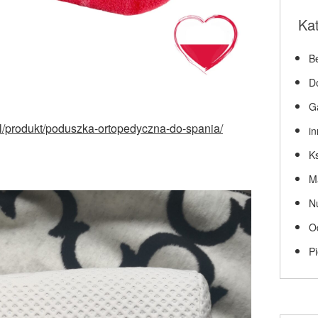
Ka
Be
D
G
pl/produkt/poduszka-ortopedyczna-do-spania/
i
Ks
M
N
O
P