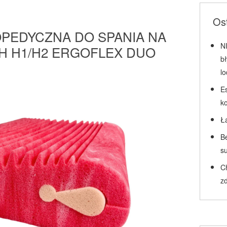
Ost
PEDYCZNA DO SPANIA NA
N
CH H1/H2 ERGOFLEX DUO
b
l
Es
k
Ł
Be
su
C
zd