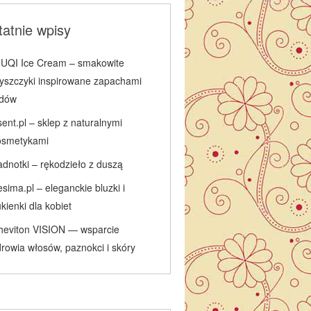
atnie wpisy
IUQI Ice Cream – smakowite
łyszczyki inspirowane zapachami
odów
ent.pl – sklep z naturalnymi
osmetykami
adnotki – rękodzieło z duszą
sima.pl – eleganckie bluzki i
kienki dla kobiet
heviton VISION — wsparcie
rowia włosów, paznokci i skóry