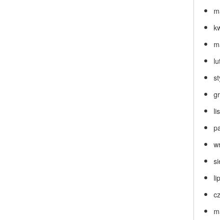
m
k
m
lu
s
g
l
p
w
s
li
c
m