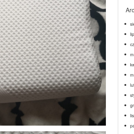
Ar
s
li
c
m
k
m
lu
s
g
l
p