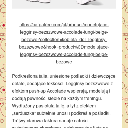
https://carpatree.com/pl/product/modelujace-
legginsy-bezszwowe-accolade-fungi-beige-
bezowe?collection=kobieta_dol_legginsy-
bezszwowe&hook=product%3Dmodelujace-
legginsy-bezszwowe-accolade-fungi-beige-
bezowe
Podkreślona talia, uniesione pośladki i dziewczęce
detale, dodające lekkości! Legginsy bezszwowe z
efektem push-up Accolade wspierają, modelują i
dodają pewności siebie na każdym treningu.
Wydłużony pas otula talię, a tył z efektem
„serduszka” subtelnie unosi i podkreśla pośladki.
Trójwymiarowa faktura nadaje całości
wyjątkowego charakteru, a dekoracyjne linie na