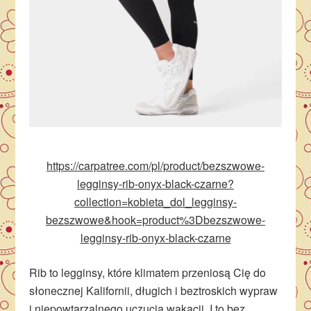
https://carpatree.com/pl/product/bezszwowe-
legginsy-rib-onyx-black-czarne?
collection=kobieta_dol_legginsy-
bezszwowe&hook=product%3Dbezszwowe-
legginsy-rib-onyx-black-czarne
Rib to legginsy, które klimatem przeniosą Cię do
słonecznej Kalifornii, długich i beztroskich wypraw
i niepowtarzalnego uczucia wakacji. I to bez