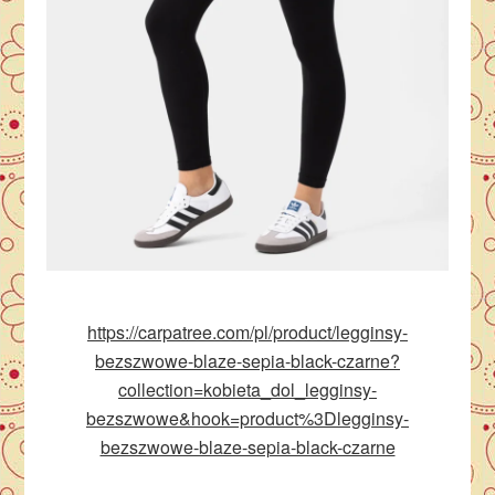
https://carpatree.com/pl/product/legginsy-
bezszwowe-blaze-sepia-black-czarne?
collection=kobieta_dol_legginsy-
bezszwowe&hook=product%3Dlegginsy-
bezszwowe-blaze-sepia-black-czarne