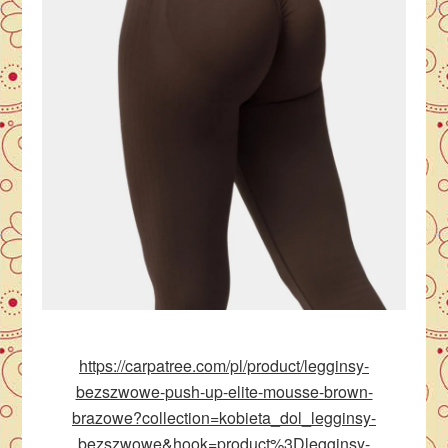
https://carpatree.com/pl/product/legginsy-
bezszwowe-push-up-elite-mousse-brown-
brazowe?collection=kobieta_dol_legginsy-
bezszwowe&hook=product%3Dlegginsy-