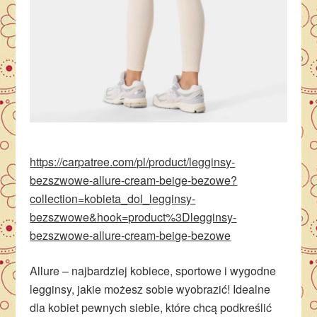
https://carpatree.com/pl/product/legginsy-
bezszwowe-allure-cream-beige-bezowe?
collection=kobieta_dol_legginsy-
bezszwowe&hook=product%3Dlegginsy-
bezszwowe-allure-cream-beige-bezowe
Allure – najbardziej kobiece, sportowe i wygodne
legginsy, jakie możesz sobie wyobrazić! Idealne
dla kobiet pewnych siebie, które chcą podkreślić