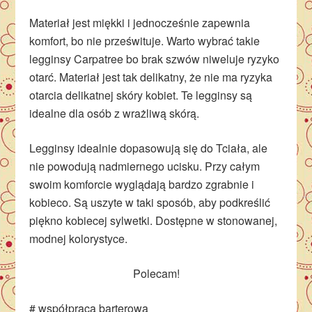
Materiał jest miękki i jednocześnie zapewnia
komfort, bo nie prześwituje. Warto wybrać takie
legginsy Carpatree bo brak szwów niweluje ryzyko
otarć. Materiał jest tak delikatny, że nie ma ryzyka
otarcia delikatnej skóry kobiet. Te legginsy są
idealne dla osób z wrażliwą skórą.
Legginsy idealnie dopasowują się do Tciała, ale
nie powodują nadmiernego ucisku. Przy całym
swoim komforcie wyglądają bardzo zgrabnie i
kobieco. Są uszyte w taki sposób, aby podkreślić
piękno kobiecej sylwetki. Dostępne w stonowanej,
modnej kolorystyce.
Polecam!
# współpraca barterowa