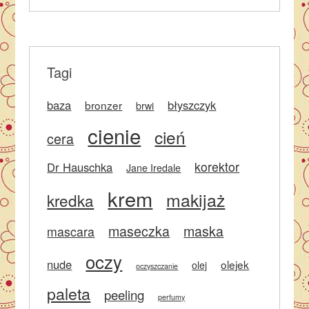
Tagi
baza
błyszczyk
bronzer
brwi
cienie
cień
cera
korektor
Dr Hauschka
Jane Iredale
krem
makijaż
kredka
maseczka
maska
mascara
oczy
nude
olejek
olej
oczyszczanie
paleta
peeling
perfumy