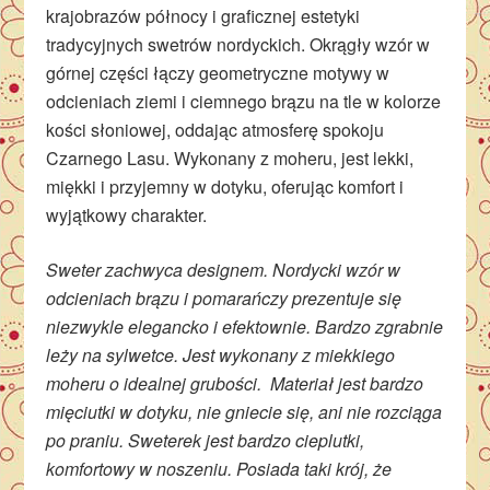
krajobrazów północy i graficznej estetyki
tradycyjnych swetrów nordyckich. Okrągły wzór w
górnej części łączy geometryczne motywy w
odcieniach ziemi i ciemnego brązu na tle w kolorze
kości słoniowej, oddając atmosferę spokoju
Czarnego Lasu. Wykonany z moheru, jest lekki,
miękki i przyjemny w dotyku, oferując komfort i
wyjątkowy charakter.
Sweter zachwyca designem. Nordycki wzór w
odcieniach brązu i pomarańczy prezentuje się
niezwykle elegancko i efektownie. Bardzo zgrabnie
leży na sylwetce. Jest wykonany z miekkiego
moheru o idealnej grubości. Materiał jest bardzo
mięciutki w dotyku, nie gniecie się, ani nie rozciąga
po praniu. Sweterek jest bardzo cieplutki,
komfortowy w noszeniu. Posiada taki krój, że