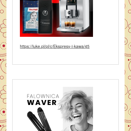
https://luke.pl/pl/c/Ekspresy-i-kawa/45