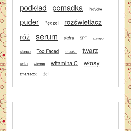
podkład
pomadka
ProVoke
puder
rozświetlacz
Pędzel
serum
róż
skóra
SPF
szampon
twarz
Too Faced
słońce
torebka
włosy
witamina C
usta
wiosna
żel
zmarszczki