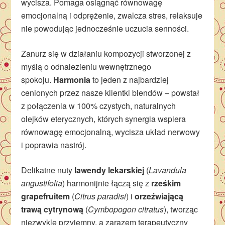
wycisza. Pomaga osiągnąć równowagę
emocjonalną i odprężenie, zwalcza stres, relaksuje
nie powodując jednocześnie uczucia senności.
Zanurz się w działaniu kompozycji stworzonej z
myślą o odnalezieniu wewnętrznego
spokoju.
Harmonia
to jeden z najbardziej
cenionych przez nasze klientki blendów – powstał
z połączenia w 100% czystych, naturalnych
olejków eterycznych, których synergia wspiera
równowagę emocjonalną, wycisza układ nerwowy
i poprawia nastrój.
Delikatne nuty
lawendy lekarskiej
(
Lavandula
angustifolia
) harmonijnie łączą się z
rześkim
grapefruitem
(
Citrus paradisi
) i
orzeźwiającą
trawą cytrynową
(
Cymbopogon citratus
), tworząc
niezwykle przyjemny, a zarazem terapeutyczny