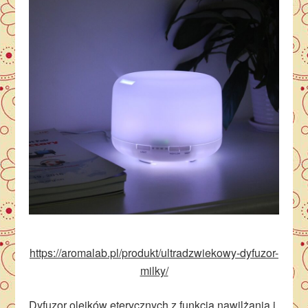
https://aromalab.pl/produkt/ultradzwiekowy-dyfuzor-
milky/
Dyfuzor olejków eterycznych z funkcją nawilżania i