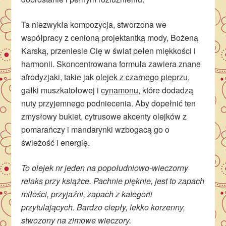
Ta niezwykła kompozycja, stworzona we
współpracy z cenioną projektantką mody, Bożeną
Karską, przeniesie Cię w świat pełen miękkości i
harmonii. Skoncentrowana formuła zawiera znane
afrodyzjaki, takie jak
olejek z czarnego pieprzu
,
gałki muszkatołowej i
cynamonu
, które dodadzą
nuty przyjemnego podniecenia. Aby dopełnić ten
zmysłowy bukiet, cytrusowe akcenty olejków z
pomarańczy i mandarynki wzbogacą go o
świeżość i energię.
To olejek nr jeden na popołudniowo-wieczorny
relaks przy książce. Pachnie pięknie, jest to zapach
miłości, przyjaźni, zapach z kategorii
przytulających. Bardzo ciepły, lekko korzenny,
stwozony na zimowe wieczory.