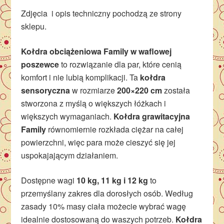
Zdjęcia i opis techniczny pochodzą ze strony
sklepu.
Kołdra obciążeniowa Family w waflowej
poszewce
to rozwiązanie dla par, które cenią
komfort i nie lubią komplikacji. Ta
kołdra
sensoryczna
w rozmiarze
200×220 cm
została
stworzona z myślą o większych łóżkach i
większych wymaganiach.
Kołdra grawitacyjna
Family
równomiernie rozkłada ciężar na całej
powierzchni, więc para może cieszyć się jej
uspokajającym działaniem.
Dostępne wagi
10 kg, 11 kg i 12 kg
to
przemyślany zakres dla dorosłych osób. Według
zasady 10% masy ciała możecie wybrać wagę
idealnie dostosowaną do waszych potrzeb.
Kołdra