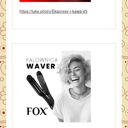
https://luke.pl/pl/c/Ekspresy-i-kawa/45