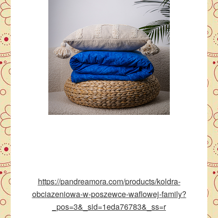
https://pandreamora.com/products/koldra-
obciazeniowa-w-poszewce-waflowej-family?
_pos=3&_sid=1eda76783&_ss=r