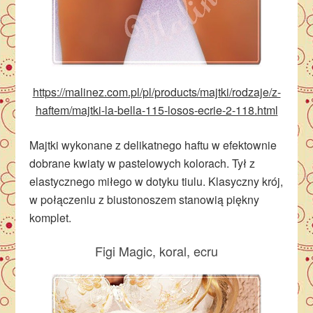
https://malinez.com.pl/pl/products/majtki/rodzaje/z-
haftem/majtki-la-bella-115-losos-ecrie-2-118.html
Majtki wykonane z delikatnego haftu w efektownie
dobrane kwiaty w pastelowych kolorach. Tył z
elastycznego miłego w dotyku tiulu. Klasyczny krój,
w połączeniu z biustonoszem stanowią piękny
komplet.
Figi Magic, koral, ecru