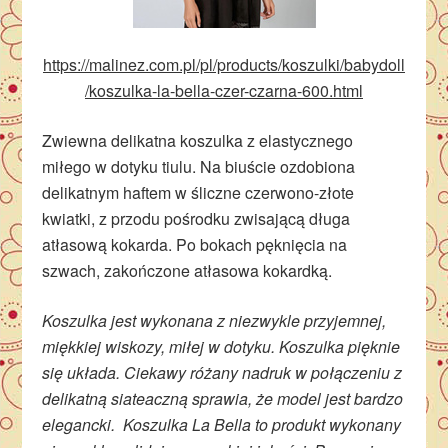
https://malinez.com.pl/pl/products/koszulki/babydoll
/koszulka-la-bella-czer-czarna-600.html
Zwiewna delikatna koszulka z elastycznego
miłego w dotyku tiulu. Na biuście ozdobiona
delikatnym haftem w śliczne czerwono-złote
kwiatki, z przodu pośrodku zwisającą długa
atłasową kokarda. Po bokach pęknięcia na
szwach, zakończone atłasowa kokardką.
Koszulka jest wykonana z niezwykle przyjemnej,
miękkiej wiskozy, miłej w dotyku. Koszulka pięknie
się układa. Ciekawy różany nadruk w połączeniu z
delikatną siateaczną sprawia, że model jest bardzo
elegancki. Koszulka La Bella to produkt wykonany