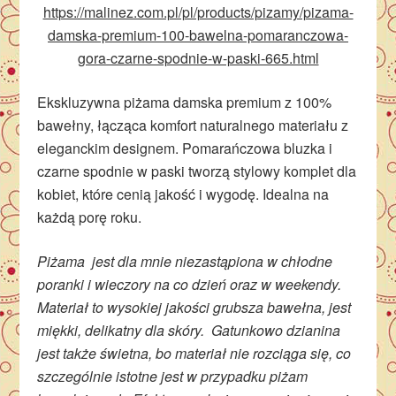
https://malinez.com.pl/pl/products/pizamy/pizama-
damska-premium-100-bawelna-pomaranczowa-
gora-czarne-spodnie-w-paski-665.html
Ekskluzywna piżama damska premium z 100%
bawełny, łącząca komfort naturalnego materiału z
eleganckim designem. Pomarańczowa bluzka i
czarne spodnie w paski tworzą stylowy komplet dla
kobiet, które cenią jakość i wygodę. Idealna na
każdą porę roku.
Piżama jest dla mnie niezastąpiona w chłodne
poranki i wieczory na co dzień oraz w weekendy.
Materiał to wysokiej jakości grubsza bawełna, jest
miękki, delikatny dla skóry. Gatunkowo dzianina
jest także świetna, bo materiał nie rozciąga się, co
szczególnie istotne jest w przypadku piżam