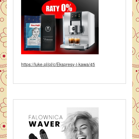
https://luke.pl/pl/c/Ekspresy-i-kawa/45