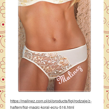
https://malinez.com.pl/pl/products/figi/rodzaje/z-
haftem/figi-magic-koral-ecru-516.html