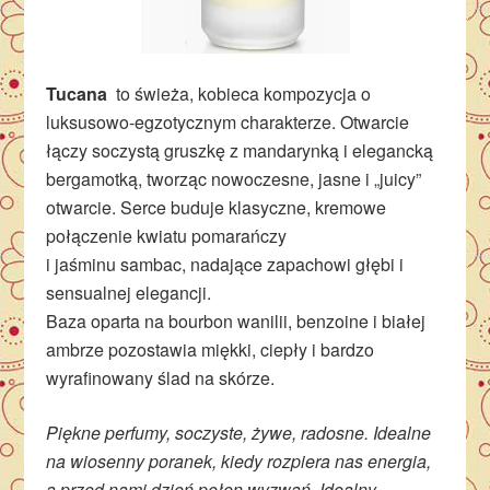
Tucana
to świeża, kobieca kompozycja o
luksusowo-egzotycznym charakterze. Otwarcie
łączy soczystą gruszkę z mandarynką i elegancką
bergamotką, tworząc nowoczesne, jasne i „juicy”
otwarcie. Serce buduje klasyczne, kremowe
połączenie kwiatu pomarańczy
i jaśminu sambac, nadające zapachowi głębi i
sensualnej elegancji.
Baza oparta na bourbon wanilii, benzoine i białej
ambrze pozostawia miękki, ciepły i bardzo
wyrafinowany ślad na skórze.
Piękne perfumy, soczyste, żywe, radosne. Idealne
na wiosenny poranek, kiedy rozpiera nas energia,
a przed nami dzień pełen wyzwań. Idealny,