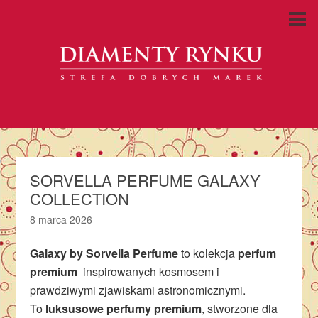
SORVELLA PERFUME GALAXY
COLLECTION
8 marca 2026
Galaxy by Sorvella Perfume
to kolekcja
perfum
premium
inspirowanych kosmosem i
prawdziwymi zjawiskami astronomicznymi.
To
luksusowe perfumy premium
, stworzone dla