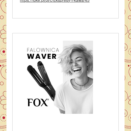
https://luke.pl/pl/c/Ekspresy-i-kawa/45