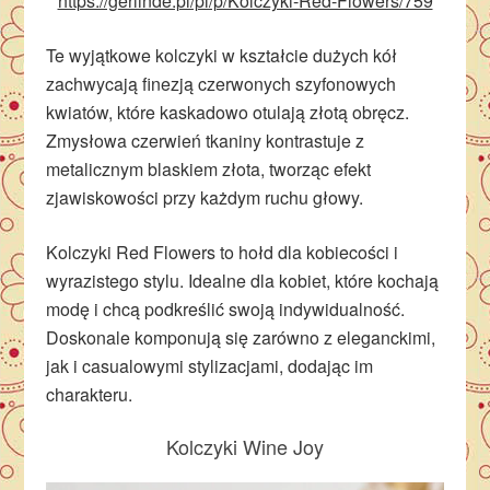
https://gerlinde.pl/pl/p/Kolczyki-Red-Flowers/759
Te wyjątkowe kolczyki w kształcie dużych kół
zachwycają finezją czerwonych szyfonowych
kwiatów, które kaskadowo otulają złotą obręcz.
Zmysłowa czerwień tkaniny kontrastuje z
metalicznym blaskiem złota, tworząc efekt
zjawiskowości przy każdym ruchu głowy.
Kolczyki Red Flowers to hołd dla kobiecości i
wyrazistego stylu. Idealne dla kobiet, które kochają
modę i chcą podkreślić swoją indywidualność.
Doskonale komponują się zarówno z eleganckimi,
jak i casualowymi stylizacjami, dodając im
charakteru.
Kolczyki Wine Joy