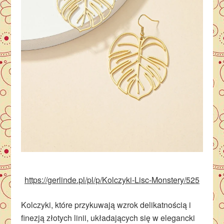
https://gerlinde.pl/pl/p/Kolczyki-Lisc-Monstery/525
Kolczyki, które przykuwają wzrok delikatnością i
finezją złotych linii, układających się w elegancki