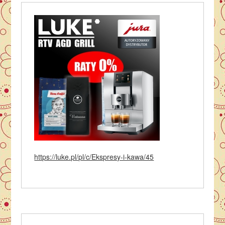
https://luke.pl/pl/c/Ekspresy-i-kawa/45