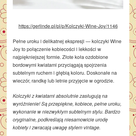
https://gerlinde.pl/pl/p/Kolczyki-Wine-Joy/1146
Pełne uroku i delikatnej ekspresji — kolczyki Wine
Joy to połączenie kobiecości i lekkości w
najpiękniejszej formie. Złote koła ozdobione
bordowymi kwiatami przyciągają spojrzenia
subtelnym ruchem i głębią koloru. Doskonałe na
wieczór, randkę lub letnie przyjęcie w ogrodzie.
Kolczyki z kwiatami absolutnie zasługują na
wyróżnienie! Są przepiękne, kobiece, pełne uroku,
wykonanie w niezwykłym subtelnym stylu. Bardzo
oryginalne, podkreślają niesamowicie urodę
kobiety i zwracają uwagę stylem vintage.