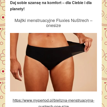
Daj sobie szansę na komfort –
dla Ciebie i dla
planety!
Majtki menstruacyjne Fluxies NuStrech –
onesize
https://www.myperiod.pl/bielizna-menstruacyjna-
nustrech-one-size