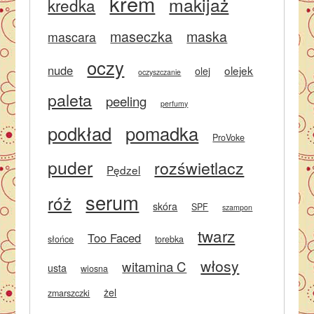
krem
makijaż
kredka
maseczka
maska
mascara
oczy
nude
olejek
olej
oczyszczanie
paleta
peeling
perfumy
podkład
pomadka
ProVoke
puder
rozświetlacz
Pędzel
serum
róż
skóra
SPF
szampon
twarz
Too Faced
słońce
torebka
włosy
witamina C
usta
wiosna
żel
zmarszczki