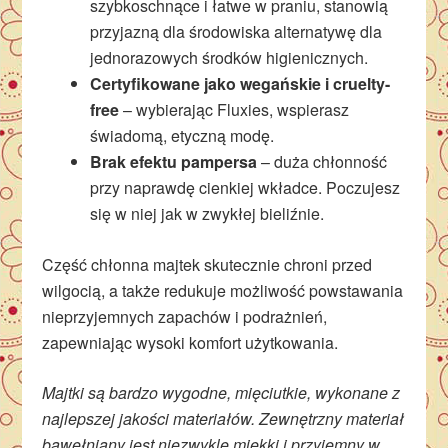
szybkoschnące i łatwe w praniu, stanowią
przyjazną dla środowiska alternatywę dla
jednorazowych środków higienicznych.
Certyfikowane jako wegańskie i cruelty-
free
– wybierając Fluxies, wspierasz
świadomą, etyczną modę.
Brak efektu pampersa
– duża chłonność
przy naprawdę cienkiej wkładce. Poczujesz
się w niej jak w zwykłej bieliźnie.
Część chłonna majtek skutecznie chroni przed
wilgocią, a także redukuje możliwość powstawania
nieprzyjemnych zapachów i podrażnień,
zapewniając wysoki komfort użytkowania.
Majtki są bardzo wygodne, mięciutkie, wykonane z
najlepszej jakości materiałów. Zewnętrzny materiał
bawełniany jest niezwykle miękki i przyjemny w