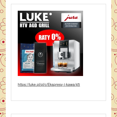
https://luke.pl/pl/c/Ekspresy-i-kawa/45