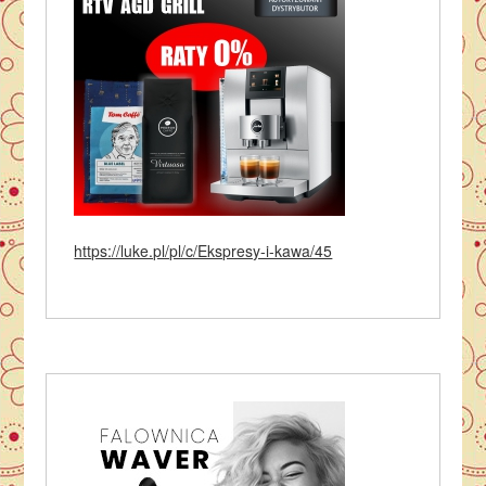
https://luke.pl/pl/c/Ekspresy-i-kawa/45