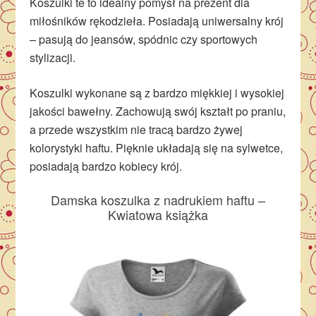
Koszulki te to idealny pomys
ł na prezent dla
miłośnik
ów r
ękodzieła. Posiadają
uniwersalny krój
– pasują do jeans
ów, spódnic czy sportowych
stylizacji.
Koszulki wykonane są z bardzo miękkiej i wysokiej
jakości bawełny. Zachowują swój kształt po praniu,
a przede wszystkim nie tracą bardzo żywej
kolorystyki haftu. Pięknie układają się na sylwetce,
posiadają bardzo kobiecy krój.
Damska koszulka z nadrukiem haftu –
Kwiatowa książka