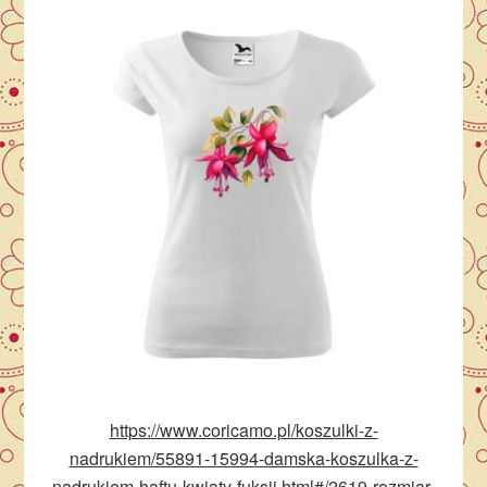
https://www.coricamo.pl/koszulki-z-
nadrukiem/55891-15994-damska-koszulka-z-
nadrukiem-haftu-kwiaty-fuksji.html#/2619-rozmiar-