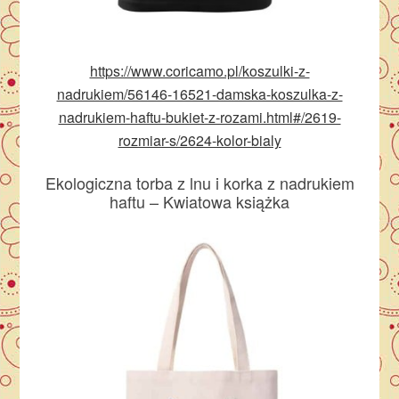
https://www.coricamo.pl/koszulki-z-
nadrukiem/56146-16521-damska-koszulka-z-
nadrukiem-haftu-bukiet-z-rozami.html#/2619-
rozmiar-s/2624-kolor-bialy
Ekologiczna torba z lnu i korka z nadrukiem
haftu – Kwiatowa książka