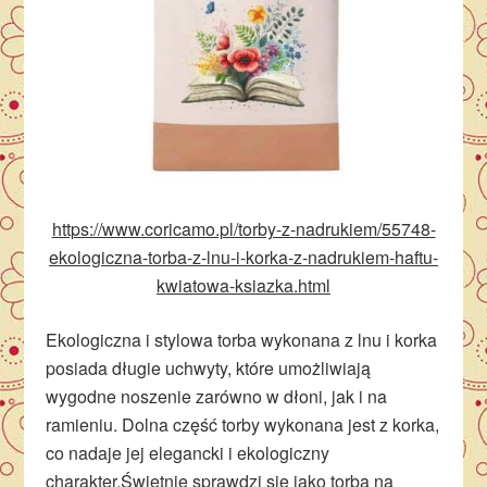
https://www.coricamo.pl/torby-z-nadrukiem/55748-
ekologiczna-torba-z-lnu-i-korka-z-nadrukiem-haftu-
kwiatowa-ksiazka.html
Ekologiczna i stylowa torba wykonana z lnu i korka
posiada d
ługie uchwyty, kt
óre umo
żliwiają
wygodne noszenie zar
ówno w d
łoni, jak i na
ramieniu. Dolna część torby wykonana jest z korka,
co nadaje jej elegancki i ekologiczny
charakter.
Świetnie sprawdzi się jako torba na