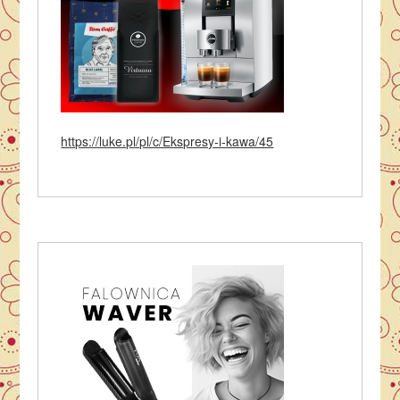
https://luke.pl/pl/c/Ekspresy-i-kawa/45