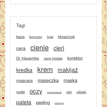
Tagi
baza
błyszczyk
bronzer
brwi
cienie
cień
cera
korektor
Dr Hauschka
Jane Iredale
krem
makijaż
kredka
maseczka
maska
mascara
oczy
nude
olejek
olej
oczyszczanie
paleta
peeling
perfumy