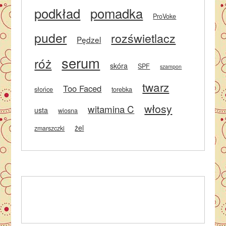
podkład
pomadka
ProVoke
puder
rozświetlacz
Pędzel
serum
róż
skóra
SPF
szampon
twarz
Too Faced
słońce
torebka
włosy
witamina C
usta
wiosna
żel
zmarszczki