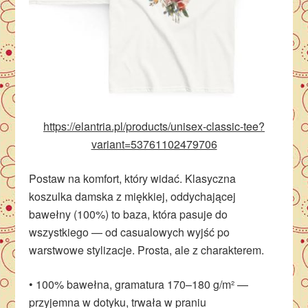
https://elantria.pl/products/unisex-classic-tee?
variant=53761102479706
Postaw na komfort, który widać. Klasyczna
koszulka damska z miękkiej, oddychającej
bawełny (100%) to baza, która pasuje do
wszystkiego — od casualowych wyjść po
warstwowe stylizacje. Prosta, ale z charakterem.
• 100% bawełna, gramatura 170–180 g/m² —
przyjemna w dotyku, trwała w praniu