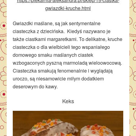
https://piekarnia-aleksandra.pl/sklep/15-ciastka-
gwiazdki-kruche.html
Gwiazdki maślane, są jak sentymentalne
ciasteczka z dziecińska. Kiedyś nazywano je
także ciastkami margaretkami. To delikatne, kruche
ciasteczka o dla wielbicieli tego wspaniałego
domowego smaku maślanych ciastek
wzbogaconych pyszną marmoladą wieloowocową.
Ciasteczka smakują fenomenalnie i wyglądają
uroczo, są niesamowicie miłym dodatkiem
deserowym do kawy.
Keks