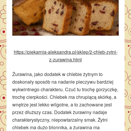
https://piekarnia-aleksandra.pl/sklep/2-chleb-zytni-
z-zurawina.html
Żurawina, jako dodatek w chlebie żytnym to
doskonały sposób na nadanie pieczywu bardziej
wykwintnego charakteru. Czuć tu trochę gorzyczkę,
trochę cierpkości. Chlebek ma chrupiącą skórkę, a
wnętrze jest lekko wilgotne, a to zachowane jest
przez dłuższy czas. Dodatek żurawiny nadaje
charakterystyczny, niepowtarzalny smak. Żytni
chlebek ma dużo błonnika, a żurawina ma