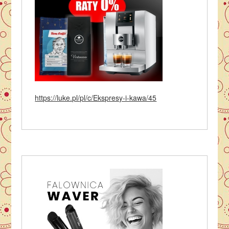
https://luke.pl/pl/c/Ekspresy-i-kawa/45