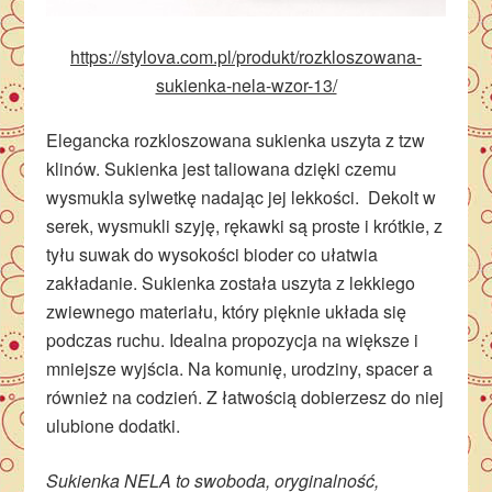
https://stylova.com.pl/produkt/rozkloszowana-
sukienka-nela-wzor-13/
Elegancka rozkloszowana sukienka uszyta z tzw
klinów. Sukienka jest taliowana dzięki czemu
wysmukla sylwetkę nadając jej lekkości. Dekolt w
serek, wysmukli szyję, rękawki są proste i krótkie, z
tyłu suwak do wysokości bioder co ułatwia
zakładanie. Sukienka została uszyta z lekkiego
zwiewnego materiału, który pięknie układa się
podczas ruchu. Idealna propozycja na większe i
mniejsze wyjścia. Na komunię, urodziny, spacer a
również na codzień. Z łatwością dobierzesz do niej
ulubione dodatki.
Sukienka NELA to swoboda, oryginalność,