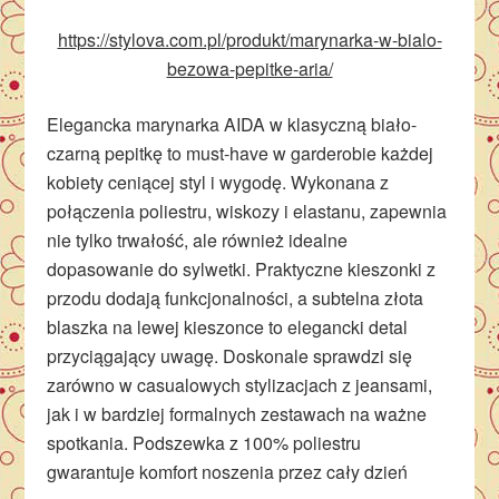
https://stylova.com.pl/produkt/marynarka-w-bialo-
bezowa-pepitke-aria/
Elegancka marynarka AIDA w klasyczną biało-
czarną pepitkę to must-have w garderobie każdej
kobiety ceniącej styl i wygodę. Wykonana z
połączenia poliestru, wiskozy i elastanu, zapewnia
nie tylko trwałość, ale również idealne
dopasowanie do sylwetki. Praktyczne kieszonki z
przodu dodają funkcjonalności, a subtelna złota
blaszka na lewej kieszonce to elegancki detal
przyciągający uwagę. Doskonale sprawdzi się
zarówno w casualowych stylizacjach z jeansami,
jak i w bardziej formalnych zestawach na ważne
spotkania. Podszewka z 100% poliestru
gwarantuje komfort noszenia przez cały dzień