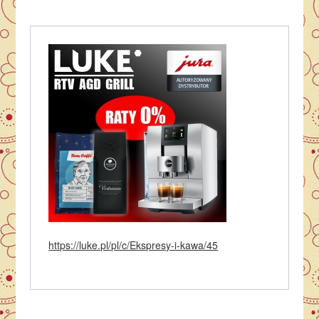
https://luke.pl/pl/c/Ekspresy-i-kawa/45