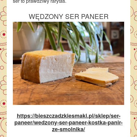
ser to prawdziwy rarytas.
WĘDZONY SER PANEER
https://bieszczadzkiesmaki.pl/sklep/ser-
paneer/wedzony-ser-paneer-kostka-panir-
ze-smolnika/