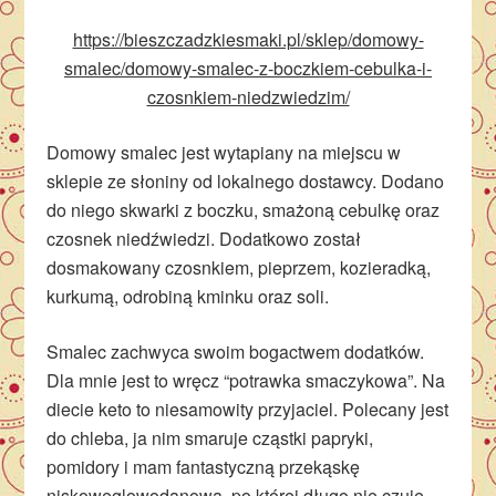
https://bieszczadzkiesmaki.pl/sklep/domowy-
smalec/domowy-smalec-z-boczkiem-cebulka-i-
czosnkiem-niedzwiedzim/
Domowy smalec jest wytapiany na miejscu w
sklepie ze słoniny od lokalnego dostawcy. Dodano
do niego skwarki z boczku, smażoną cebulkę oraz
czosnek niedźwiedzi. Dodatkowo został
dosmakowany czosnkiem, pieprzem, kozieradką,
kurkumą, odrobiną kminku oraz soli.
Smalec zachwyca swoim bogactwem dodatków.
Dla mnie jest to wręcz “potrawka smaczykowa”. Na
diecie keto to niesamowity przyjaciel. Polecany jest
do chleba, ja nim smaruje cząstki papryki,
pomidory i mam fantastyczną przekąskę
niskowęglowodanową, po której długo nie czuję