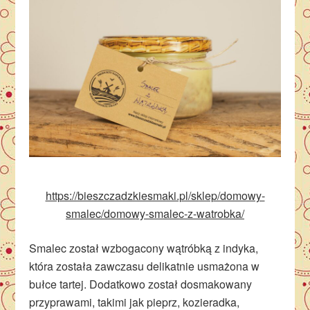
https://bieszczadzkiesmaki.pl/sklep/domowy-
smalec/domowy-smalec-z-watrobka/
Smalec został wzbogacony wątróbką z indyka,
która została zawczasu delikatnie usmażona w
bułce tartej. Dodatkowo został dosmakowany
przyprawami, takimi jak pieprz, kozieradka,