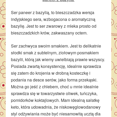
Ser paneer z bazylią, to bieszczadzka wersja
indyjskiego sera, wzbogacona o aromatyczną
bazylię. Jest to ser zwarowy z mleka prosto od
bieszczadzkich krów, zakwaszany octem.
Ser zachwyca swoim smakiem. Jest to delikatnie
słodki smak z subtelnym, ziołowym posmakiem
bazylii, którą jak wiemy uwielbiają prawie wszyscy.
Posiada zwartą konsystencję, idealnie sprawdza
się zatem do krojenia w drobną kosteczkę i
podania na desce serów, jako forma przekąski.
Można go jeść z chlebem, choć u mnie idealnie
sprawdza się w towarzystwie oliwek, tuńczyka,
pomidorków koktajlowych. Mam idealną sałatkę
keto, która udowadnia, że niskowęglowodanowy
styl odżywiania może być niesamowitą ucztą dla