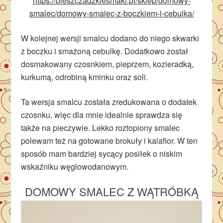
https://bieszczadzkiesmaki.pl/sklep/domowy-
smalec/domowy-smalec-z-boczkiem-i-cebulka/
W kolejnej wersji smalcu dodano do niego skwarki
z boczku i smażoną cebulkę. Dodatkowo został
dosmakowany czosnkiem, pieprzem, kozieradką,
kurkumą, odrobiną kminku oraz soli.
Ta wersja smalcu została zredukowana o dodatek
czosnku, więc dla mnie idealnie sprawdza się
także na pieczywie. Lekko roztopiony smalec
polewam też na gotowane brokuły i kalafior. W ten
sposób mam bardziej sycący posiłek o niskim
wskaźniku węglowodanowym.
DOMOWY SMALEC Z WĄTRÓBKĄ