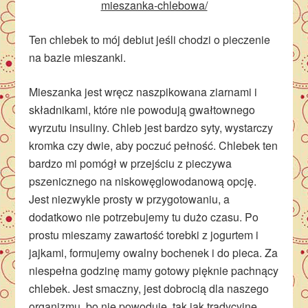
mieszanka-chlebowa/
Ten chlebek to mój debiut jeśli chodzi o pieczenie
na bazie mieszanki.
Mieszanka jest wręcz naszpikowana ziarnami i
składnikami, które nie powodują gwałtownego
wyrzutu insuliny. Chleb jest bardzo syty, wystarczy
kromka czy dwie, aby poczuć pełność. Chlebek ten
bardzo mi pomógł w przejściu z pieczywa
pszenicznego na niskowęglowodanową opcję.
Jest niezwykle prosty w przygotowaniu, a
dodatkowo nie potrzebujemy tu dużo czasu. Po
prostu mieszamy zawartość torebki z jogurtem i
jajkami, formujemy owalny bochenek i do pieca. Za
niespełna godzinę mamy gotowy pięknie pachnący
chlebek. Jest smaczny, jest dobrocią dla naszego
organizmu, bo nie powoduje, tak jak tradycyjne