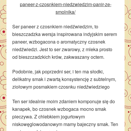
paneer-z-czosnkiem-niedzwiedzim-panir-ze-
smolnika/
Ser paneer z czosnkiem niedźwiedzim, to
bieszczadzka wersja inspirowana indyjskim serem
paneer, wzbogacona o aromatyczny czosnek
niedźwiedzi. Jest to ser zwarowy, z mleka prosto
od bieszczadzkich krów, zakwaszany octem.
Podobnie, jak poprzedni ser, i ten ma słodki,
delikatny smak i zwartą konsystencję z subtelnym,
ziołowym posmakiem czosnku niedźwiedziego
Ten ser idealnie moim zdaniem komponuje się do
kanapek, bo czosnek wzbogaca mocno smak
pieczywa. Z chlebkiem jogurtowym
niskowęglowodanowym mamy bajeczny smak. Ten