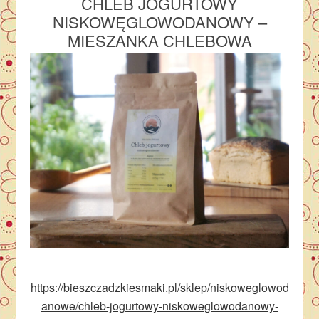
CHLEB JOGURTOWY
NISKOWĘGLOWODANOWY –
MIESZANKA CHLEBOWA
https://bieszczadzkiesmaki.pl/sklep/niskoweglowod
anowe/chleb-jogurtowy-niskoweglowodanowy-