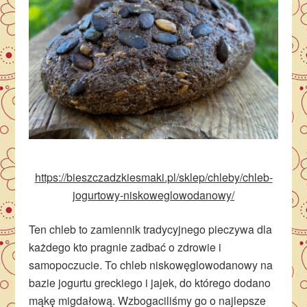
https://bieszczadzkiesmaki.pl/sklep/chleby/chleb-
jogurtowy-niskoweglowodanowy/
Ten chleb to zamiennik tradycyjnego pieczywa dla
każdego kto pragnie zadbać o zdrowie i
samopoczucie. To chleb niskowęglowodanowy na
bazie jogurtu greckiego i jajek, do którego dodano
mąkę migdałową. Wzbogaciliśmy go o najlepsze