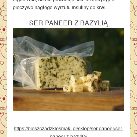
pieczywo nagłego wyrzutu insuliny do krwi.
SER PANEER Z BAZYLIĄ
https://bieszczadzkiesmaki.pl/sklep/ser-paneer/ser-
paneer-z-bazylia/