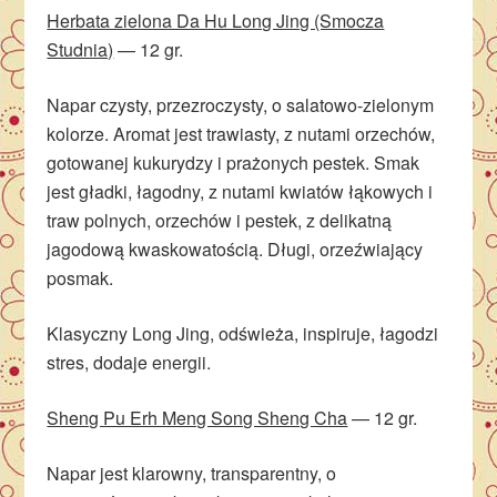
Herbata zielona Da Hu Long Jing (Smocza
Studnia)
— 12 gr.
Napar czysty, przezroczysty, o salatowo-zielonym
kolorze. Aromat jest trawiasty, z nutami orzechów,
gotowanej kukurydzy i prażonych pestek. Smak
jest gładki, łagodny, z nutami kwiatów łąkowych i
traw polnych, orzechów i pestek, z delikatną
jagodową kwaskowatością. Długi, orzeźwiający
posmak.
Klasyczny Long Jing, odświeża, inspiruje, łagodzi
stres, dodaje energii.
Sheng Pu Erh Meng Song Sheng Cha
— 12 gr.
Napar jest klarowny, transparentny, o