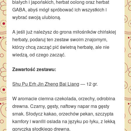
białych i japońskich, herbat oolong oraz herbat
GABA, abyś mógł spróbować ich wszystkich i
wybrać swoją ulubioną.
A jeśli już należysz do grona miłośników chińskiej
herbaty, podaruj ten zestaw swoim znajomym,
którzy chcą zacząć pić świetną herbatę, ale nie
wiedzą, od czego zacząć.
Zawartość zestawu:
Shu Pu Erh Jin Zheng Bai Liang
— 12 gr.
W aromacie ciemna czekolada, orzechy, odrobina
drewna. Czarny, gęsty, naftowy napar ma gęsty
smak. Słodycz kakao, orzechów pekan, szczypta
kamfory i wanilii osiada na języku po łyku, z lekką
goryczką słodkiego drewna.