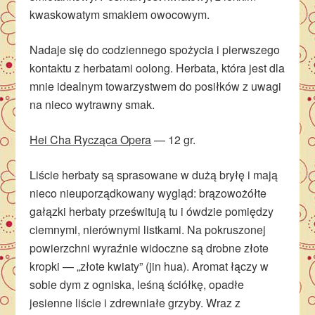
kwaskowatym smakiem owocowym.
Nadaje się do codziennego spożycia i pierwszego
kontaktu z herbatami oolong. Herbata, która jest dla
mnie idealnym towarzystwem do posiłków z uwagi
na nieco wytrawny smak.
Hei Cha Rycząca Opera
— 12 gr.
Liście herbaty są sprasowane w dużą bryłę i mają
nieco nieuporządkowany wygląd: brązowożółte
gałązki herbaty prześwitują tu i ówdzie pomiędzy
ciemnymi, nierównymi listkami. Na pokruszonej
powierzchni wyraźnie widoczne są drobne złote
kropki — „złote kwiaty” (jin hua). Aromat łączy w
sobie dym z ogniska, leśną ściółkę, opadłe
jesienne liście i zdrewniałe grzyby. Wraz z