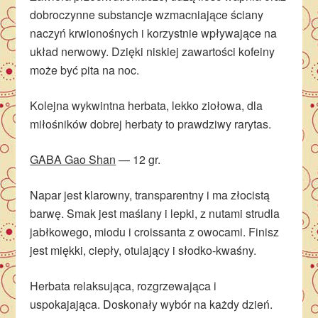
dobroczynne substancje wzmacniające ściany
naczyń krwionośnych i korzystnie wpływające na
układ nerwowy. Dzięki niskiej zawartości kofeiny
może być pita na noc.
Kolejna wykwintna herbata, lekko ziołowa, dla
miłośników dobrej herbaty to prawdziwy rarytas.
GABA Gao Shan
— 12 gr.
Napar jest klarowny, transparentny i ma złocistą
barwę. Smak jest maślany i lepki, z nutami strudla
jabłkowego, miodu i croissanta z owocami. Finisz
jest miękki, ciepły, otulający i słodko-kwaśny.
Herbata relaksująca, rozgrzewająca i
uspokajająca. Doskonały wybór na każdy dzień.