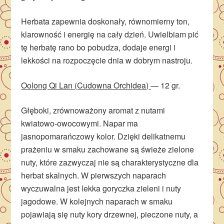
Herbata zapewnia doskonały, równomierny ton,
klarowność i energię na cały dzień. Uwielbiam pić
tę herbatę rano bo pobudza, dodaje energi i
lekkości na rozpoczęcie dnia w dobrym nastroju.
Oolong Qi Lan (Cudowna Orchidea)
— 12 gr.
Głęboki, zrównoważony aromat z nutami
kwiatowo-owocowymi. Napar ma
jasnopomarańczowy kolor. Dzięki delikatnemu
prażeniu w smaku zachowane są świeże zielone
nuty, które zazwyczaj nie są charakterystyczne dla
herbat skalnych. W pierwszych naparach
wyczuwalna jest lekka goryczka zieleni i nuty
jagodowe. W kolejnych naparach w smaku
pojawiają się nuty kory drzewnej, pieczone nuty, a