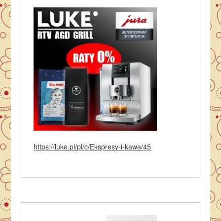
https://luke.pl/pl/c/Ekspresy-i-kawa/45