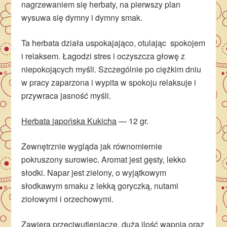
nagrzewaniem się herbaty, na pierwszy plan
wysuwa się dymny i dymny smak.
Ta herbata działa uspokajająco, otulając spokojem
i relaksem. Łagodzi stres i oczyszcza głowę z
niepokojących myśli. Szczególnie po ciężkim dniu
w pracy zaparzona i wypita w spokoju relaksuje i
przywraca jasność myśli.
Herbata japońska Kukicha
— 12 gr.
Zewnętrznie wygląda jak równomiernie
pokruszony surowiec. Aromat jest gęsty, lekko
słodki. Napar jest zielony, o wyjątkowym
słodkawym smaku z lekką goryczką, nutami
ziołowymi i orzechowymi.
Zawiera przeciwutleniacze, dużą ilość wapnia oraz