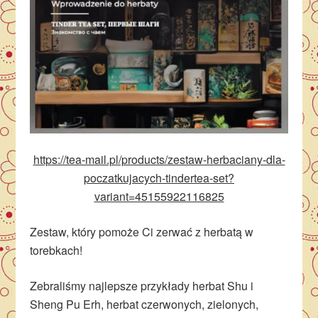
https://tea-mail.pl/products/zestaw-herbaciany-dla-
poczatkujacych-tindertea-set?
variant=45155922116825
Zestaw, który pomoże Ci zerwać z herbatą w
torebkach!
Zebraliśmy najlepsze przykłady herbat Shu i
Sheng Pu Erh, herbat czerwonych, zielonych,