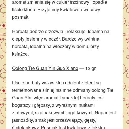
aromat zmienia się w cukier trzcinowy i opadłe
liście klonu. Przyjemny kwiatowo-owocowy
posmak.
Herbata dobrze orzeźwia i relaksuje. Idealna na
ciepły jesienny wieczór. Bardzo wykwintna
herbata, idealna na wieczory w domu, przy
książce.
Oolong Tie Guan Yin Guo Xiang
— 12 gr.
Liście herbaty wszystkich odcieni zieleni są
fermentowane silniej niż inne odmiany oolong Tie
Guan Yin, więc aromat i smak tej herbaty jest
bogatszy i głębszy, z wyraźnymi nutkami
ziołowymi, szpinakowymi i ogórkowymi. Napar jest
jasnożółty, smak jest orzeźwiający, gęsty,
śmietankowy. Posmak jest kwiatowy, z lekkim