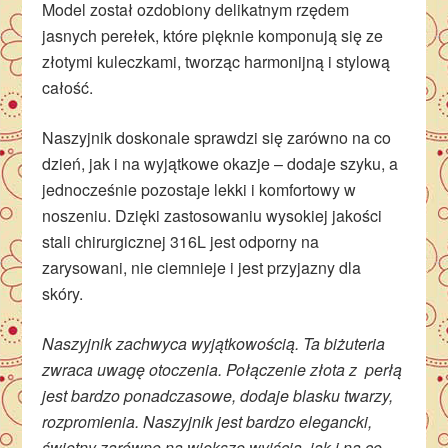
Model został ozdobiony delikatnym rzędem
jasnych perełek, które pięknie komponują się ze
złotymi kuleczkami, tworząc harmonijną i stylową
całość.
Naszyjnik doskonale sprawdzi się zarówno na co
dzień, jak i na wyjątkowe okazje – dodaje szyku, a
jednocześnie pozostaje lekki i komfortowy w
noszeniu. Dzięki zastosowaniu wysokiej jakości
stali chirurgicznej 316L jest odporny na
zarysowani, nie ciemnieje i jest przyjazny dla
skóry.
Naszyjnik zachwyca wyjątkowością. Ta biżuteria
zwraca uwagę otoczenia. Połączenie złota z perłą
jest bardzo ponadczasowe, dodaje blasku twarzy,
rozpromienia. Naszyjnik jest bardzo elegancki,
świetny zarówno na większe wyjścia, jak i na co