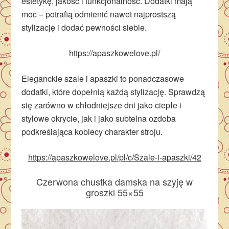
estetykę, jakość i funkcjonalność. Dodatki mają
moc – potrafią odmienić nawet najprostszą
stylizację i dodać pewności siebie.
https://apaszkowelove.pl/
Eleganckie szale i apaszki to ponadczasowe
dodatki, które dopełnią każdą stylizację. Sprawdzą
się zarówno w chłodniejsze dni jako ciepłe i
stylowe okrycie, jak i jako subtelna ozdoba
podkreślająca kobiecy charakter stroju.
https://apaszkowelove.pl/pl/c/Szale-i-apaszki/42
Czerwona chustka damska na szyję w
groszki 55×55