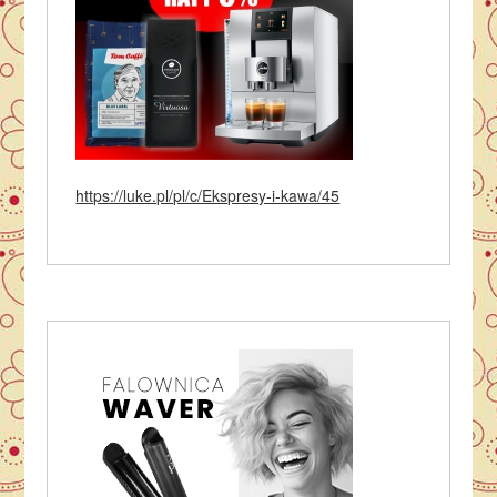
https://luke.pl/pl/c/Ekspresy-i-kawa/45