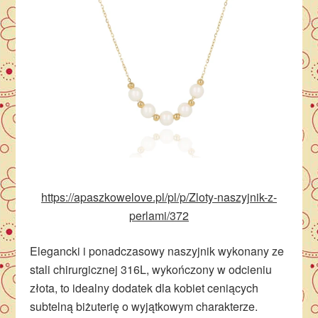
https://apaszkowelove.pl/pl/p/Zloty-naszyjnik-z-
perlami/372
Elegancki i ponadczasowy naszyjnik wykonany ze
stali chirurgicznej 316L, wykończony w odcieniu
złota, to idealny dodatek dla kobiet ceniących
subtelną biżuterię o wyjątkowym charakterze.