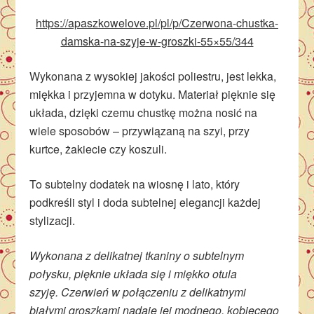
https://apaszkowelove.pl/pl/p/Czerwona-chustka-
damska-na-szyje-w-groszki-55×55/344
Wykonana z wysokiej jakości poliestru, jest lekka,
miękka i przyjemna w dotyku. Materiał pięknie się
układa, dzięki czemu chustkę można nosić na
wiele sposobów – przywiązaną na szyi, przy
kurtce, żakiecie czy koszuli.
To subtelny dodatek na wiosnę i lato, który
podkreśli styl i doda subtelnej elegancji każdej
stylizacji.
Wykonana z delikatnej tkaniny o subtelnym
połysku, pięknie układa się i miękko otula
szyję. Czerwień w połączeniu z delikatnymi
białymi groszkami nadaje jej modnego, kobiecego