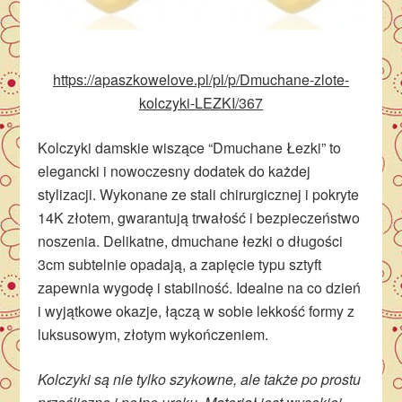
https://apaszkowelove.pl/pl/p/Dmuchane-zlote-
kolczyki-LEZKI/367
Kolczyki damskie wiszące “Dmuchane Łezki” to
elegancki i nowoczesny dodatek do każdej
stylizacji. Wykonane ze stali chirurgicznej i pokryte
14K złotem, gwarantują trwałość i bezpieczeństwo
noszenia. Delikatne, dmuchane łezki o długości
3cm subtelnie opadają, a zapięcie typu sztyft
zapewnia wygodę i stabilność. Idealne na co dzień
i wyjątkowe okazje, łączą w sobie lekkość formy z
luksusowym, złotym wykończeniem.
Kolczyki są nie tylko szykowne, ale także po prostu