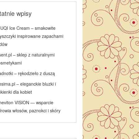
atnie wpisy
IUQI Ice Cream – smakowite
łyszczyki inspirowane zapachami
odów
ent.pl – sklep z naturalnymi
osmetykami
adnotki – rękodzieło z duszą
sima.pl – eleganckie bluzki i
kienki dla kobiet
heviton VISION — wsparcie
rowia włosów, paznokci i skóry