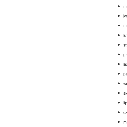
m
k
m
lu
s
g
l
p
w
s
li
c
m