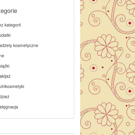
tegorie
z kategorii
odatki
adżety kosmetyczne
nne
iążki
akijaż
utrikosmetyki
dzież
ielęgnacja