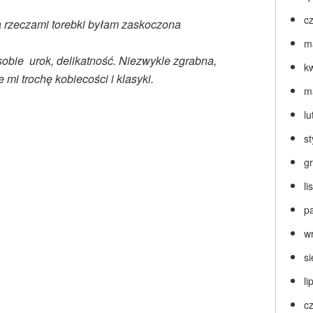
c
 rzeczami torebki byłam zaskoczona
m
obie urok, delikatność. Niezwykle zgrabna,
k
e mi trochę kobiecości i klasyki.
m
lu
s
g
l
p
w
s
li
c