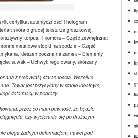
s
li
c
©, certyfikat autentyczności i hologram
eriał: skóra o grubej teksturze groszkowej,
m
ółsztywny korpus, 1 komora – Część zewnętrzna:
k
chronne metalowe stopki na spodzie – Część
m
amykana, kieszeń boczna na zamek – Elementy
ięcie: suwak – Uchwyt: regulowany, skórzany
lu
s
konana z niebywałą starannością. Wszelkie
g
ne. Towar jest przysyłany w stanie idealnym,
uległ deformacji w podróży.
l
p
zkowana, przez co mam pewność, że będzie
w
ciągnięcia, czy wycieranie się po dłuższym
s
 nie ulega żadnym deformacjom, nawet pod
li