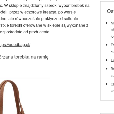
ość. W sklepie znajdziemy szeroki wybór torebek na
Ost
eli, przez wieczorowe kreacje, po wersje
dne, ale równocześnie praktyczne i solidnie
N
stkie torebki oferowane w sklepie są wykonane z
b
 bezpośrednio od producenta.
l
ttps://goodbag.pl/
Es
k
kórzana torebka na ramię
Ł
Be
su
C
zd