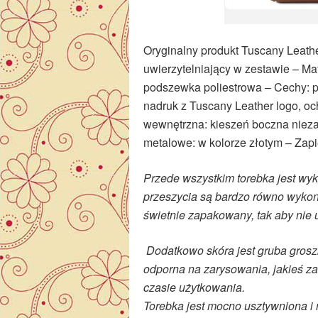
Oryginalny produkt Tuscany Leather
uwierzytelniający w zestawie – Mat
podszewka poliestrowa – Cechy: p
nadruk z Tuscany Leather logo, o
wewnętrzna: kieszeń boczna niez
metalowe: w kolorze złotym – Zap
Przede wszystkim torebka jest wy
przeszycia są bardzo równo wykona
świetnie zapakowany, tak aby nie 
Dodatkowo skóra jest gruba gros
odporna na zarysowania, jakieś za
czasie użytkowania.
Torebka jest mocno usztywniona i