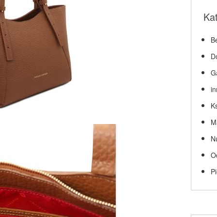
Ka
Be
D
G
i
Ks
M
N
O
P