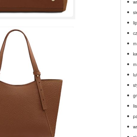
w
s
li
c
m
k
m
lu
s
g
l
p
w