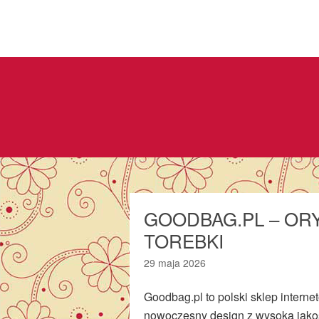
GOODBAG.PL – OR
TOREBKI
29 maja 2026
Goodbag.pl to polski sklep interne
nowoczesny design z wysoką jakośc