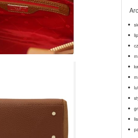
Ar
s
li
c
m
k
m
lu
s
g
l
p