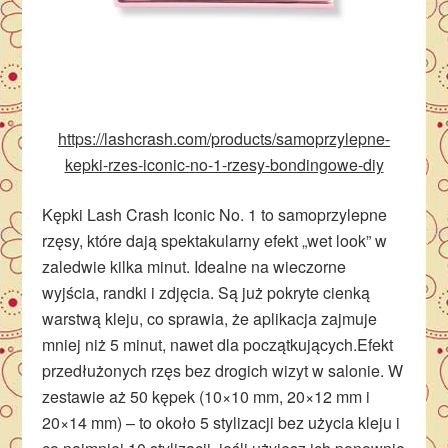
https://lashcrash.com/products/samoprzylepne-
kepki-rzes-iconic-no-1-rzesy-bondingowe-diy
Kępki Lash Crash Iconic No. 1 to samoprzylepne
rzęsy, które dają spektakularny efekt „wet look” w
zaledwie kilka minut. Idealne na wieczorne
wyjścia, randki i zdjęcia. Są już pokryte cienką
warstwą kleju, co sprawia, że aplikacja zajmuje
mniej niż 5 minut, nawet dla początkujących.Efekt
przedłużonych rzęs bez drogich wizyt w salonie. W
zestawie aż 50 kępek (10×10 mm, 20×12 mm i
20×14 mm) – to około 5 stylizacji bez użycia kleju i