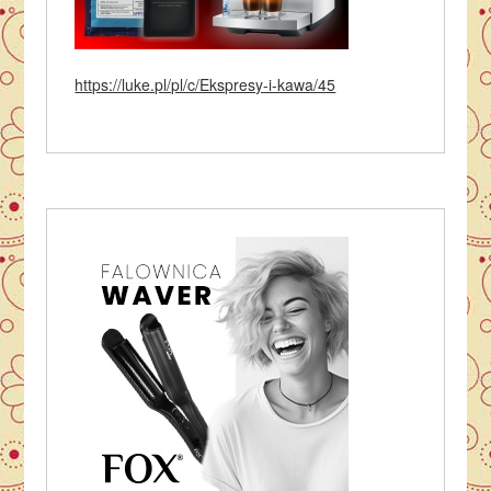
https://luke.pl/pl/c/Ekspresy-i-kawa/45