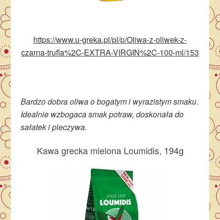
https://www.u-greka.pl/pl/p/Oliwa-z-oliwek-z-
czarna-trufla%2C-EXTRA-VIRGIN%2C-100-ml/153
Bardzo dobra oliwa o bogatym i wyrazistym smaku.
Idealnie wzbogaca smak potraw, doskonała do
sałatek i pieczywa.
Kawa grecka mielona Loumidis, 194g