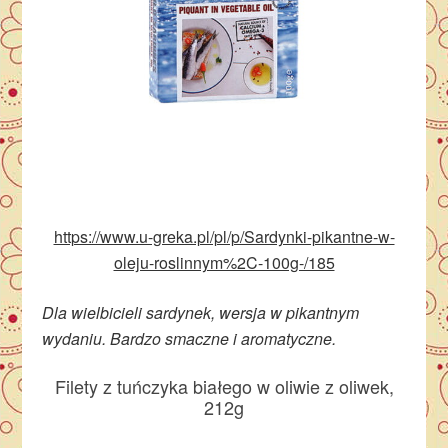
https://www.u-greka.pl/pl/p/Sardynki-pikantne-w-
oleju-roslinnym%2C-100g-/185
Dla wielbicieli sardynek, wersja w pikantnym
wydaniu. Bardzo smaczne i aromatyczne.
Filety z tuńczyka białego w oliwie z oliwek,
212g