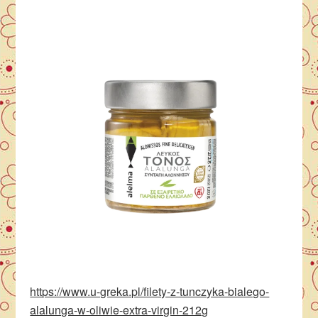
https://www.u-greka.pl/filety-z-tunczyka-bialego-
alalunga-w-oliwie-extra-virgin-212g