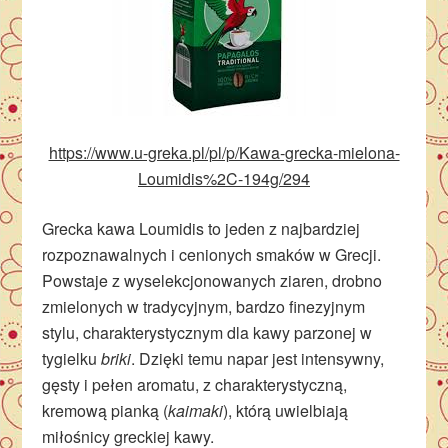
https://www.u-greka.pl/pl/p/Kawa-grecka-mielona-
Loumidis%2C-194g/294
Grecka kawa Loumidis to jeden z najbardziej
rozpoznawalnych i cenionych smaków w Grecji.
Powstaje z wyselekcjonowanych ziaren, drobno
zmielonych w tradycyjnym, bardzo finezyjnym
stylu, charakterystycznym dla kawy parzonej w
tygielku
briki
. Dzięki temu napar jest intensywny,
gęsty i pełen aromatu, z charakterystyczną,
kremową pianką (
kaimaki
), którą uwielbiają
miłośnicy greckiej kawy.