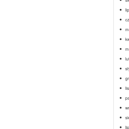
s
li
c
m
k
m
lu
s
g
l
p
w
s
li