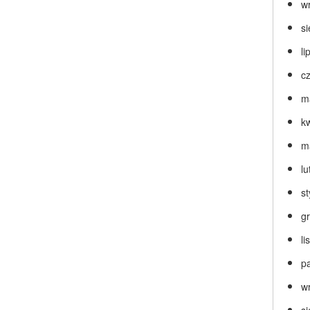
w
s
li
c
m
k
m
lu
s
g
l
p
w