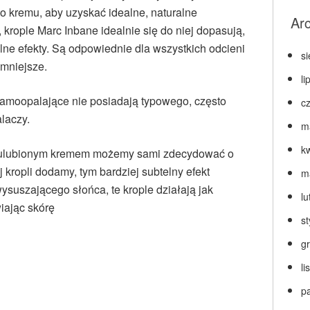
go kremu, aby uzyskać idealne, naturalne
Ar
, krople Marc Inbane idealnie się do niej dopasują,
lne efekty. Są odpowiednie dla wszystkich odcieni
s
emniejsze.
li
e samoopalające nie posiadają typowego, często
c
laczy.
m
k
 z ulubionym kremem możemy sami zdecydować o
 kropli dodamy, tym bardziej subtelny efekt
m
suszającego słońca, te krople działają jak
lu
iając skórę
s
g
l
p