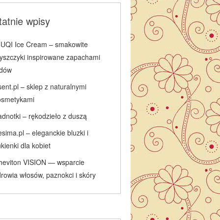
atnie wpisy
IUQI Ice Cream – smakowite
łyszczyki inspirowane zapachami
odów
ent.pl – sklep z naturalnymi
osmetykami
adnotki – rękodzieło z duszą
sima.pl – eleganckie bluzki i
kienki dla kobiet
heviton VISION — wsparcie
rowia włosów, paznokci i skóry