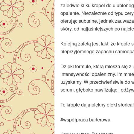
zaledwie kilku kropel do ulubione
opalenie. Niezależnie od typu cery
oferując subtelne, jednak zauważa
skóry, od najjaśniejszych po najci
Kolejną zaletą jest fakt, że kropl
nieprzyjemnego zapachu samoopa
Dzięki formule, którą miesza się
intensywności opalenizny. Im mniej
uzyskamy. W przeciwieństwie do wy
serum, głęboko nawilżając i odżyw
Te krople dają piękny efekt słońca!
#współpraca barterowa