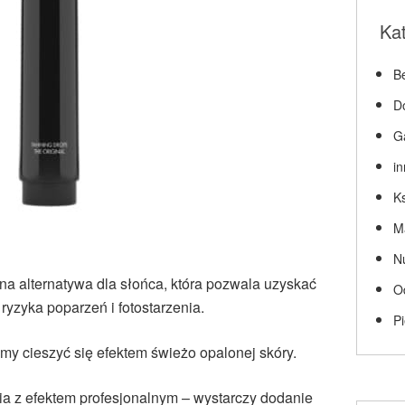
Ka
Be
D
G
i
Ks
M
N
a alternatywa dla słońca, która pozwala uzyskać
O
ryzyka poparzeń i fotostarzenia
.
P
my cieszyć się efektem świeżo opalonej skóry.
cia z efektem profesjonalnym – wystarczy dodanie