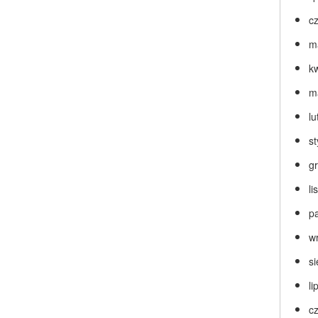
c
m
k
m
lu
s
g
l
p
w
s
li
c