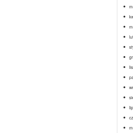
m
k
m
lu
s
g
l
p
w
s
li
c
m