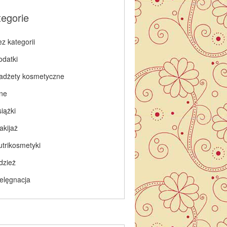
tegorie
z kategorii
odatki
adżety kosmetyczne
nne
iążki
akijaż
utrikosmetyki
dzież
ielęgnacja