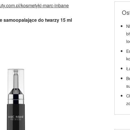
auty.com.pl/kosmetyki-marc-inbane
Ost
e samoopalające do twarzy 15 ml
N
b
l
Es
k
Ł
Be
su
C
zd